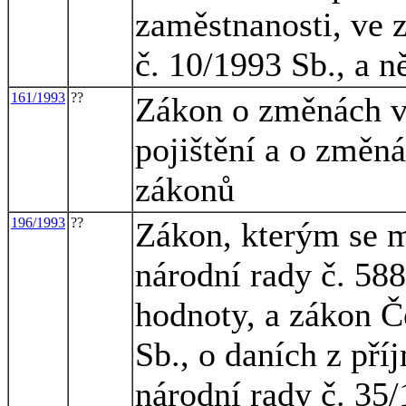
zaměstnanosti, ve 
č. 10/1993 Sb., a n
161/1993
??
Zákon o změnách v
pojištění a o změná
zákonů
196/1993
??
Zákon, kterým se m
národní rady č. 588
hodnoty, a zákon Č
Sb., o daních z př
národní rady č. 35