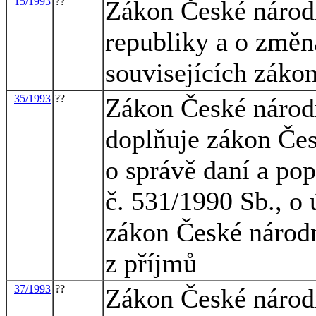
15/1993
??
Zákon České národ
republiky a o změn
souvisejících záko
35/1993
??
Zákon České národn
doplňuje zákon Čes
o správě daní a po
č. 531/1990 Sb., o
zákon České národn
z příjmů
37/1993
??
Zákon České národ