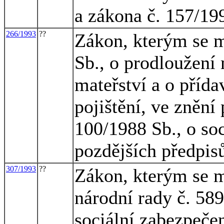
a zákona č. 157/19
266/1993
??
Zákon, kterým se m
Sb., o prodloužení
mateřství a o příd
pojištění, ve znění
100/1988 Sb., o so
pozdějších předpis
307/1993
??
Zákon, kterým se m
národní rady č. 58
sociální zabezpečen