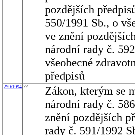
pozdějších předpis
550/1991 Sb., o vš
ve znění pozdějšíc
národní rady č. 59
všeobecné zdravotní
předpisů
259/1994
??
Zákon, kterým se m
národní rady č. 586
znění pozdějších p
rady č. 591/1992 Sb