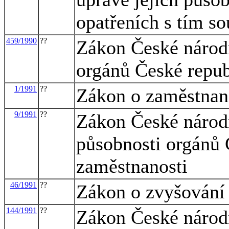
opatřeních s tím so
459/1990
??
Zákon České národ
orgánů České repub
1/1991
??
Zákon o zaměstnan
9/1991
??
Zákon České národn
působnosti orgánů 
zaměstnanosti
46/1991
??
Zákon o zvyšování
144/1991
??
Zákon České národ