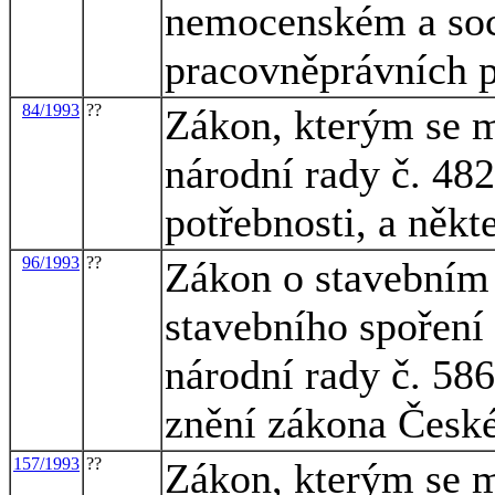
nemocenském a soc
pracovněprávních 
84/1993
??
Zákon, kterým se m
národní rady č. 482
potřebnosti, a někt
96/1993
??
Zákon o stavebním 
stavebního spoření
národní rady č. 586
znění zákona České
157/1993
??
Zákon, kterým se m