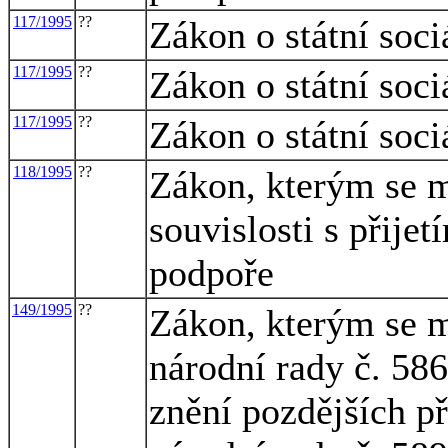
117/1995
??
Zákon o státní soci
117/1995
??
Zákon o státní soci
117/1995
??
Zákon o státní soci
118/1995
??
Zákon, kterým se m
souvislosti s přijet
podpoře
149/1995
??
Zákon, kterým se m
národní rady č. 586
znění pozdějších p