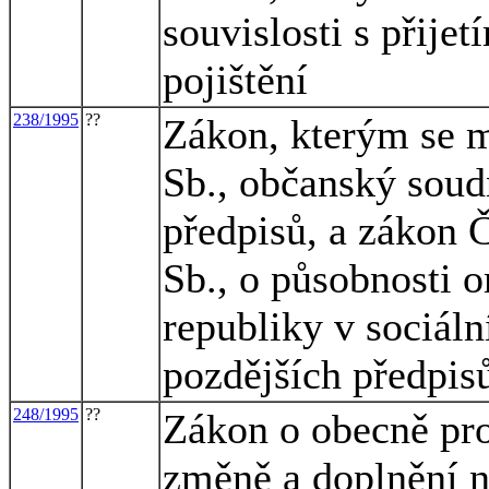
souvislosti s přij
pojištění
238/1995
??
Zákon, kterým se m
Sb., občanský soudn
předpisů, a zákon 
Sb., o působnosti o
republiky v sociál
pozdějších předpis
248/1995
??
Zákon o obecně pro
změně a doplnění 