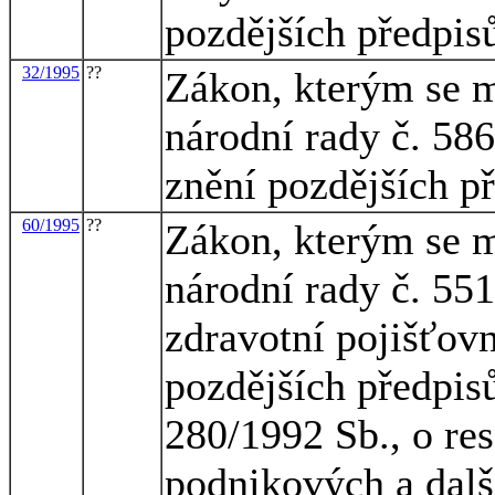
pozdějších předpis
32/1995
??
Zákon, kterým se m
národní rady č. 586
znění pozdějších p
60/1995
??
Zákon, kterým se m
národní rady č. 55
zdravotní pojišťov
pozdějších předpis
280/1992 Sb., o re
podnikových a dalš