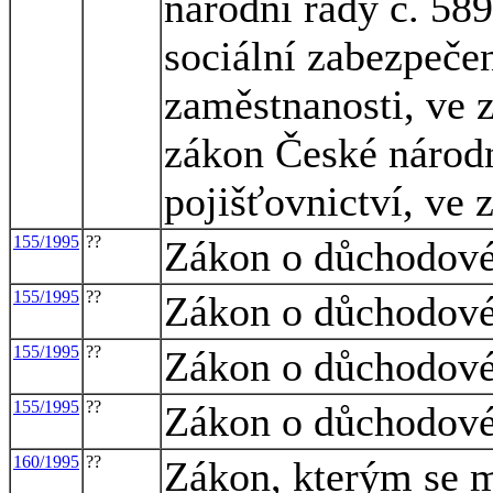
národní rady č. 58
sociální zabezpečen
zaměstnanosti, ve z
zákon České národn
pojišťovnictví, ve 
155/1995
??
Zákon o důchodové
155/1995
??
Zákon o důchodové
155/1995
??
Zákon o důchodové
155/1995
??
Zákon o důchodové
160/1995
??
Zákon, kterým se m