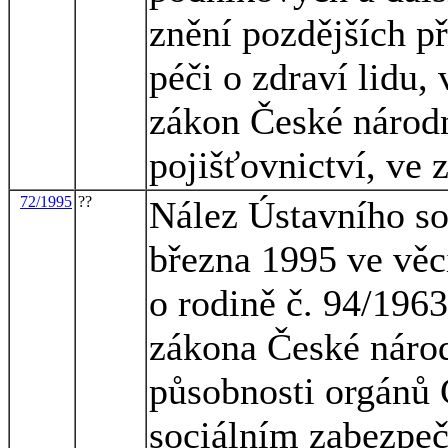
znění pozdějších př
péči o zdraví lidu,
zákon České národn
pojišťovnictví, ve 
72/1995
??
Nález Ústavního so
března 1995 ve věc
o rodině č. 94/1963 
zákona České národ
působnosti orgánů Č
sociálním zabezpeč