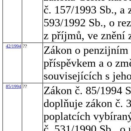
č. 157/1993 Sb., a
593/1992 Sb., o rez
z příjmů, ve znění
42/1994
??
Zákon o penzijním p
příspěvkem a o zm
souvisejících s je
85/1994
??
Zákon č. 85/1994 S
doplňuje zákon č. 
poplatcích vybíran
č. 531/1990 Sb., o