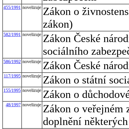
455/1991
novelizuje
Zákon o živnosten
zákon)
582/1991
novelizuje
Zákon České národn
sociálního zabezpe
586/1992
novelizuje
Zákon České národn
117/1995
novelizuje
Zákon o státní soci
155/1995
novelizuje
Zákon o důchodové
48/1997
novelizuje
Zákon o veřejném z
doplnění některých