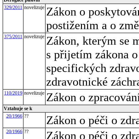
329/2011
novelizuje
Zákon o poskytová
postižením a o změ
375/2011
novelizuje
Zákon, kterým se m
s přijetím zákona 
specifických zdrav
zdravotnické záchr
110/2019
novelizuje
Zákon o zpracování
Vztahuje se k
20/1966
??
Zákon o péči o zdra
20/1966
??
Zákon o péči o zdra