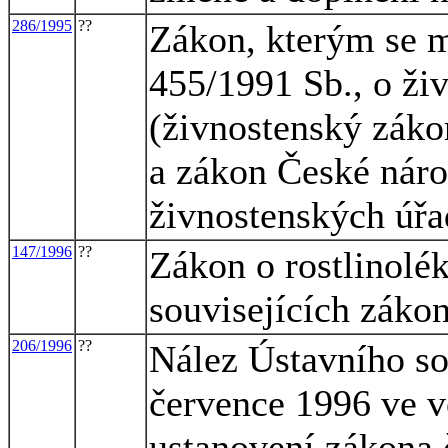
286/1995
??
Zákon, kterým se m
455/1991 Sb., o ži
(živnostenský zákon
a zákon České náro
živnostenských úř
147/1996
??
Zákon o rostlinolé
souvisejících záko
206/1996
??
Nález Ústavního so
července 1996 ve v
ustanovení zákona č