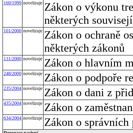
169/1999
novelizuje
Zákon o výkonu tre
některých souvisej
101/2000
novelizuje
Zákon o ochraně o
některých zákonů
131/2000
novelizuje
Zákon o hlavním m
248/2000
novelizuje
Zákon o podpoře re
235/2004
novelizuje
Zákon o dani z při
435/2004
novelizuje
Zákon o zaměstnan
634/2004
novelizuje
Zákon o správních 
Derogace pasivní