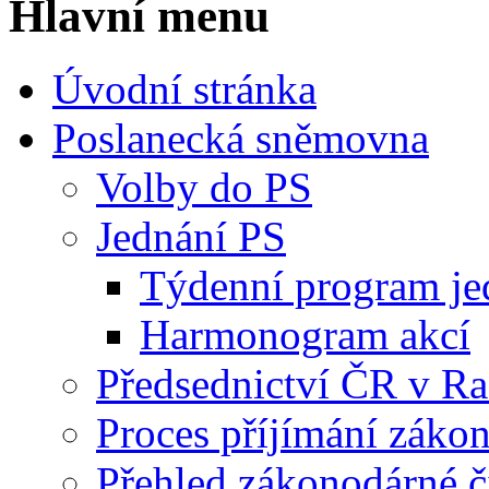
Hlavní menu
Úvodní stránka
Poslanecká sněmovna
Volby do PS
Jednání PS
Týdenní program je
Harmonogram akcí
Předsednictví ČR v R
Proces příjímání záko
Přehled zákonodárné č