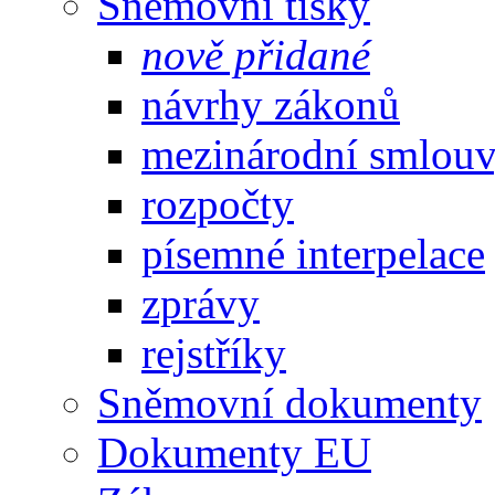
Sněmovní tisky
nově přidané
návrhy zákonů
mezinárodní smlou
rozpočty
písemné interpelace
zprávy
rejstříky
Sněmovní dokumenty
Dokumenty EU