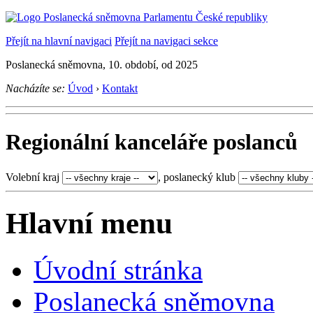
Přejít na hlavní navigaci
Přejít na navigaci sekce
Poslanecká sněmovna, 10. období, od 2025
Nacházíte se:
Úvod
›
Kontakt
Regionální kanceláře poslanců
Volební kraj
, poslanecký klub
+
Hlavní menu
−
Úvodní stránka
Poslanecká sněmovna