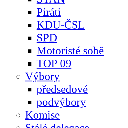
Piráti
KDU-ČSL
SPD
Motoristé sobě
TOP 09
Výbory
předsedové
podvýbory
Komise
Stálé delegace