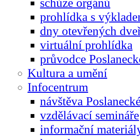
schůze orgánů
prohlídka s výklad
dny otevřených dveř
virtuální prohlídka
průvodce Poslanec
Kultura a umění
Infocentrum
návštěva Poslaneck
vzdělávací semináře
informační materiál