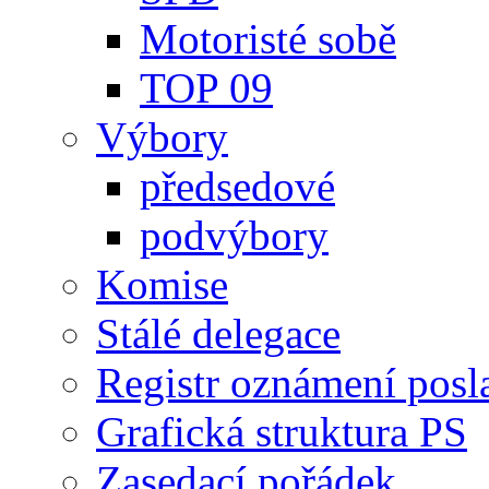
Motoristé sobě
TOP 09
Výbory
předsedové
podvýbory
Komise
Stálé delegace
Registr oznámení posl
Grafická struktura PS
Zasedací pořádek