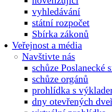
novelizující
vyhledávání
státní rozpočet
Sbírka zákonů
Veřejnost a média
Navštivte nás
schůze Poslanecké
schůze orgánů
prohlídka s výklad
dny otevřených dveř