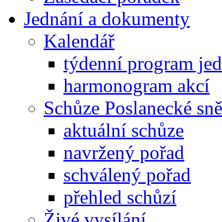
Jednání a dokumenty
Kalendář
týdenní program je
harmonogram akcí
Schůze Poslanecké s
aktuální schůze
navržený pořad
schválený pořad
přehled schůzí
Živé vysílání