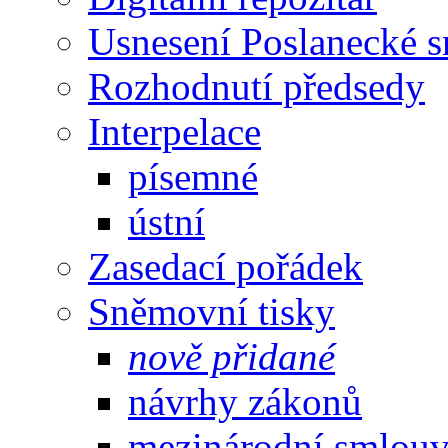
Usnesení Poslanecké 
Rozhodnutí předsedy
Interpelace
písemné
ústní
Zasedací pořádek
Sněmovní tisky
nově přidané
návrhy zákonů
mezinárodní smlou