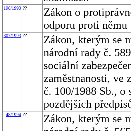
198/1993
??
Zákon o protiprávn
odporu proti němu
307/1993
??
Zákon, kterým se m
národní rady č. 58
sociální zabezpečen
zaměstnanosti, ve 
č. 100/1988 Sb., o 
pozdějších předpisů
48/1994
??
Zákon, kterým se m