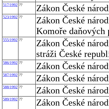
517/1992
??
Zákon České národn
523/1992
??
Zákon České národ
Komoře daňových p
555/1992
??
Zákon České národn
stráži České republ
586/1992
??
Zákon České národn
587/1992
??
Zákon České národn
588/1992
??
Zákon České národn
589/1992
??
Zákon České národn