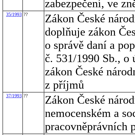
zabezpečení, ve zn
35/1993
??
Zákon České národn
doplňuje zákon Čes
o správě daní a po
č. 531/1990 Sb., o
zákon České národn
z příjmů
37/1993
??
Zákon České národ
nemocenském a soc
pracovněprávních 