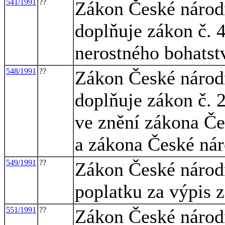
541/1991
??
Zákon České národn
doplňuje zákon č. 4
nerostného bohatst
548/1991
??
Zákon České národn
doplňuje zákon č. 2
ve znění zákona Če
a zákona České nár
549/1991
??
Zákon České národn
poplatku za výpis z 
551/1991
??
Zákon České národ