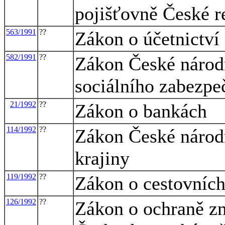
pojišťovně České r
563/1991
??
Zákon o účetnictví
582/1991
??
Zákon České národn
sociálního zabezpe
21/1992
??
Zákon o bankách
114/1992
??
Zákon České národn
krajiny
119/1992
??
Zákon o cestovníc
126/1992
??
Zákon o ochraně zn