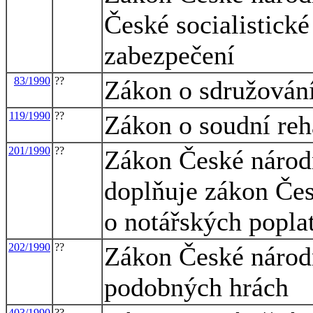
České socialistické
zabezpečení
83/1990
??
Zákon o sdružován
119/1990
??
Zákon o soudní reha
201/1990
??
Zákon České národn
doplňuje zákon Čes
o notářských popla
202/1990
??
Zákon České národní
podobných hrách
403/1990
??