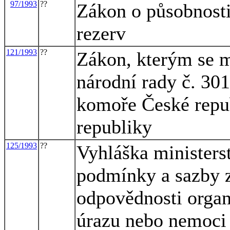
97/1993
??
Zákon o působnosti
rezerv
121/1993
??
Zákon, kterým se m
národní rady č. 30
komoře České repu
republiky
125/1993
??
Vyhláška ministerst
podmínky a sazby z
odpovědnosti organ
úrazu nebo nemoci 