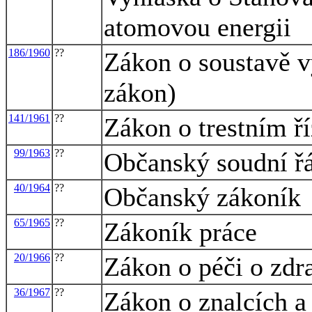
atomovou energii
186/1960
??
Zákon o soustavě v
zákon)
141/1961
??
Zákon o trestním ří
99/1963
??
Občanský soudní ř
40/1964
??
Občanský zákoník
65/1965
??
Zákoník práce
20/1966
??
Zákon o péči o zdra
36/1967
??
Zákon o znalcích a