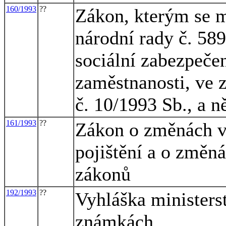
160/1993
??
Zákon, kterým se m
národní rady č. 58
sociální zabezpečen
zaměstnanosti, ve 
č. 10/1993 Sb., a n
161/1993
??
Zákon o změnách v
pojištění a o změná
zákonů
192/1993
??
Vyhláška ministers
známkách