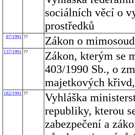
sociálních věcí o
prostředků
87/1991
??
Zákon o mimosoudn
137/1991
??
Zákon, kterým se m
403/1990 Sb., o zm
majetkových křivd,
182/1991
??
Vyhláška ministerst
republiky, kterou s
zabezpečení a záko