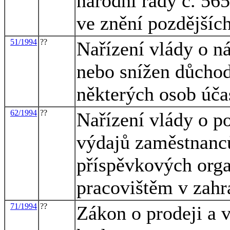
národní rady č. 565
ve znění pozdějšíc
51/1994
??
Nařízení vlády o n
nebo snížen důchod
některých osob úča
62/1994
??
Nařízení vlády o p
výdajů zaměstnanc
příspěvkových orga
pracovištěm v zahr
71/1994
??
Zákon o prodeji a 