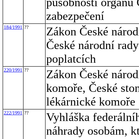
působnosti orgánů 
zabezpečení
184/1991
??
Zákon České národn
České národní rady
poplatcích
220/1991
??
Zákon České národn
komoře, České sto
lékárnické komoře
222/1991
??
Vyhláška federální
náhrady osobám, k