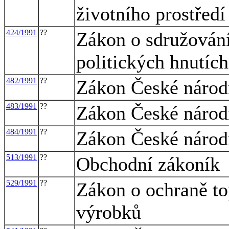
životního prostředí
424/1991
??
Zákon o sdružování
politických hnutích
482/1991
??
Zákon České národn
483/1991
??
Zákon České národn
484/1991
??
Zákon České národ
513/1991
??
Obchodní zákoník
529/1991
??
Zákon o ochraně to
výrobků