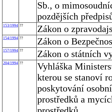
Sb., o mimosoudníc
pozdějších předpis
153/1994
??
Zákon o zpravodajs
154/1994
??
Zákon o Bezpečnost
157/1994
??
Zákon o státních 
204/1994
??
Vyhláška Ministerst
kterou se stanoví r
poskytování osobn
prostředků a mycích
prostředků