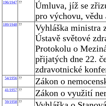
196/1947
??
Úmluva, jíž se zři
pro výchovu, vědu 
189/1948
??
Vyhláška ministra z
Ústavě světové zdr
Protokolu o Meziná
přijatých dne 22. 
zdravotnické konf
54/1956
??
Zákon o nemocensk
41/1957
??
Zákon o využití ne
59/1958
??
Vyhláška o Stanov