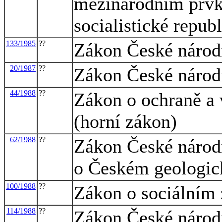
mezinárodním prv
socialistické repub
133/1985
??
Zákon České národn
20/1987
??
Zákon České národn
44/1988
??
Zákon o ochraně a 
(horní zákon)
62/1988
??
Zákon České národn
o Českém geologic
100/1988
??
Zákon o sociálním
114/1988
??
Zákon České národn