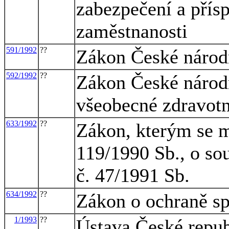
zabezpečení a přísp
zaměstnanosti
591/1992
??
Zákon České národn
592/1992
??
Zákon České národn
všeobecné zdravotn
633/1992
??
Zákon, kterým se m
119/1990 Sb., o sou
č. 47/1991 Sb.
634/1992
??
Zákon o ochraně sp
1/1993
??
Ústava České repu