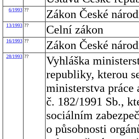
6/1993
??
Zákon České národn
13/1993
??
Celní zákon
16/1993
??
Zákon České národn
28/1993
??
Vyhláška ministerst
republiky, kterou 
ministerstva práce 
č. 182/1991 Sb., kt
sociálním zabezpeč
o působnosti orgán