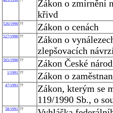
Zákon o zmírnění 
křivd
526/1990
??
Zákon o cenách
527/1990
??
Zákon o vynálezec
zlepšovacích návrz
565/1990
??
Zákon České národn
1/1991
??
Zákon o zaměstnan
47/1991
??
Zákon, kterým se m
119/1990 Sb., o sou
58/1991
??
Vyhláška federálníh