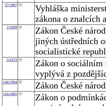
37/1967
??
Vyhláška ministers
zákona o znalcích 
2/1969
??
Zákon České národn
jiných ústředních o
socialistické repub
5/1972
??
Zákon o sociálním 
vyplývá z pozdější
146/1984
??
Zákon České národn
116/1985
??
Zákon o podmínkách