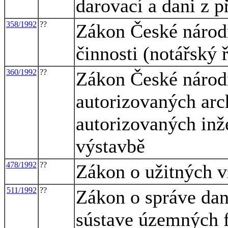
darovací a dani z 
358/1992
??
Zákon České národn
činnosti (notářský 
360/1992
??
Zákon České národ
autorizovaných arc
autorizovaných inž
výstavbě
478/1992
??
Zákon o užitných 
511/1992
??
Zákon o správe dan
sústave územných 