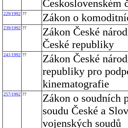
Československém č
229/1992
??
Zákon o komoditní
239/1992
??
Zákon České národn
České republiky
241/1992
??
Zákon České národ
republiky pro podp
kinematografie
257/1992
??
Zákon o soudních p
soudu České a Slov
vojenských soudů