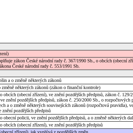
zení)
plňuje zákon České národní rady č. 367/1990 Sb., o obcích (obecní zří
zákona České národní rady č. 553/1991 Sb.
nšin a o změně některých zákonů
o změně některých zákonů (zákon o finanční kontrole)
obcích (obecní zřízení), ve znění pozdějších předpisů, zákon č. 129/200
 ve znění pozdějších předpisů, zákon č. 250/2000 Sb., o rozpočtových 
ch a o změně některých souvisejících zákonů (rozpočtová pravidla), ve
 znění pozdějších předpisů
 obecní policii, ve znění pozdějších předpisů, a o změně některých da
 obcích (obecní zřízení), ve znění pozdějších předpisů
obecní zřízení), jak vyplývá z pozdějších změn