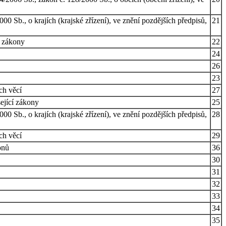
0 Sb., o krajích (krajské zřízení), ve znění pozdějších předpisů,
21
í zákony
22
24
26
23
ích věcí
27
sející zákony
25
0 Sb., o krajích (krajské zřízení), ve znění pozdějších předpisů,
28
ch věcí
29
onů
36
30
31
32
33
34
35