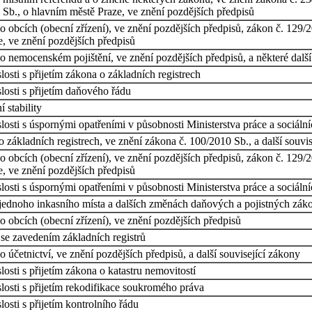
 Sb., o hlavním městě Praze, ve znění pozdějších předpisů
obcích (obecní zřízení), ve znění pozdějších předpisů, zákon č. 129/200
, ve znění pozdějších předpisů
o nemocenském pojištění, ve znění pozdějších předpisů, a některé dalš
osti s přijetím zákona o základních registrech
osti s přijetím daňového řádu
 stability
osti s úspornými opatřeními v působnosti Ministerstva práce a sociáln
 základních registrech, ve znění zákona č. 100/2010 Sb., a další souvi
obcích (obecní zřízení), ve znění pozdějších předpisů, zákon č. 129/200
, ve znění pozdějších předpisů
osti s úspornými opatřeními v působnosti Ministerstva práce a sociální
 jednoho inkasního místa a dalších změnách daňových a pojistných zák
 obcích (obecní zřízení), ve znění pozdějších předpisů
se zavedením základních registrů
účetnictví, ve znění pozdějších předpisů, a další související zákony
osti s přijetím zákona o katastru nemovitostí
losti s přijetím rekodifikace soukromého práva
osti s přijetím kontrolního řádu