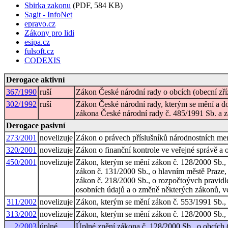
Sbirka zakonu
(PDF, 584 KB)
Sagit - InfoNet
epravo.cz
Zákony pro lidi
esipa.cz
fulsoft.cz
CODEXIS
Derogace aktivní
367/1990
ruší
Zákon České národní rady o obcích (obecní zří
302/1992
ruší
Zákon České národní rady, kterým se mění a do
zákona České národní rady č. 485/1991 Sb. a 
Derogace pasivní
273/2001
novelizuje
Zákon o právech příslušníků národnostních me
320/2001
novelizuje
Zákon o finanční kontrole ve veřejné správě a 
450/2001
novelizuje
Zákon, kterým se mění zákon č. 128/2000 Sb., o 
zákon č. 131/2000 Sb., o hlavním městě Praze,
zákon č. 218/2000 Sb., o rozpočtoývch pravidle
osobních údajů a o změně některých zákonů, ve
311/2002
novelizuje
Zákon, kterým se mění zákon č. 553/1991 Sb., o
313/2002
novelizuje
Zákon, kterým se mění zákon č. 128/2000 Sb., o
2/2003
úplné
Úplné znění zákona č. 128/2000 Sb., o obcích (