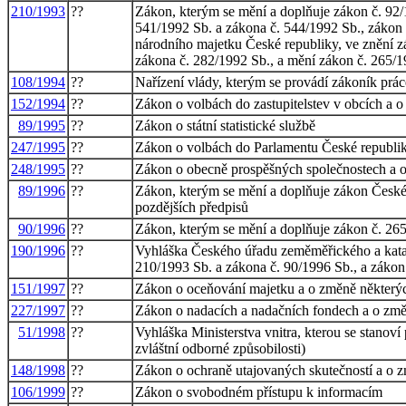
210/1993
??
Zákon, kterým se mění a doplňuje zákon č. 92/
541/1992 Sb. a zákona č. 544/1992 Sb., zákon 
národního majetku České republiky, ve znění z
zákona č. 282/1992 Sb., a mění zákon č. 265/1
108/1994
??
Nařízení vlády, kterým se provádí zákoník prác
152/1994
??
Zákon o volbách do zastupitelstev v obcích a 
89/1995
??
Zákon o státní statistické službě
247/1995
??
Zákon o volbách do Parlamentu České republik
248/1995
??
Zákon o obecně prospěšných společnostech a 
89/1996
??
Zákon, kterým se mění a doplňuje zákon České n
pozdějších předpisů
90/1996
??
Zákon, kterým se mění a doplňuje zákon č. 265
190/1996
??
Vyhláška Českého úřadu zeměměřického a katast
210/1993 Sb. a zákona č. 90/1996 Sb., a zákon 
151/1997
??
Zákon o oceňování majetku a o změně některý
227/1997
??
Zákon o nadacích a nadačních fondech a o změ
51/1998
??
Vyhláška Ministerstva vnitra, kterou se stanov
zvláštní odborné způsobilosti)
148/1998
??
Zákon o ochraně utajovaných skutečností a o 
106/1999
??
Zákon o svobodném přístupu k informacím