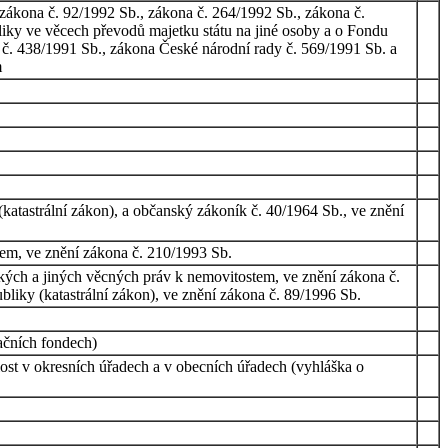
zákona č. 92/1992 Sb., zákona č. 264/1992 Sb., zákona č.
iky ve věcech převodů majetku státu na jiné osoby a o Fondu
 č. 438/1991 Sb., zákona České národní rady č. 569/1991 Sb. a
m
katastrální zákon), a občanský zákoník č. 40/1964 Sb., ve znění
tem, ve znění zákona č. 210/1993 Sb.
ckých a jiných věcných práv k nemovitostem, ve znění zákona č.
bliky (katastrální zákon), ve znění zákona č. 89/1996 Sb.
ačních fondech)
lost v okresních úřadech a v obecních úřadech (vyhláška o