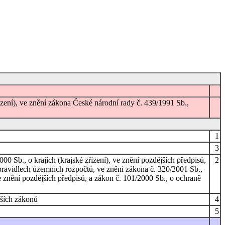
zení), ve znění zákona České národní rady č. 439/1991 Sb.,
1
3
0 Sb., o krajích (krajské zřízení), ve znění pozdějších předpisů,
2
pravidlech územních rozpočtů, ve znění zákona č. 320/2001 Sb.,
 znění pozdějších předpisů, a zákon č. 101/2000 Sb., o ochraně
lších zákonů
4
5