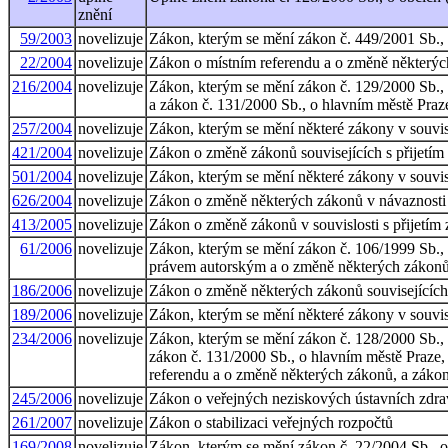
znění
59/2003
novelizuje
Zákon, kterým se mění zákon č. 449/2001 Sb., o
22/2004
novelizuje
Zákon o místním referendu a o změně některý
216/2004
novelizuje
Zákon, kterým se mění zákon č. 129/2000 Sb., o 
a zákon č. 131/2000 Sb., o hlavním městě Praze
257/2004
novelizuje
Zákon, kterým se mění některé zákony v souvisl
421/2004
novelizuje
Zákon o změně zákonů souvisejících s přijet
501/2004
novelizuje
Zákon, kterým se mění některé zákony v souvisl
626/2004
novelizuje
Zákon o změně některých zákonů v návaznosti n
413/2005
novelizuje
Zákon o změně zákonů v souvislosti s přijetím 
61/2006
novelizuje
Zákon, kterým se mění zákon č. 106/1999 Sb., 
právem autorským a o změně některých zákonů (
186/2006
novelizuje
Zákon o změně některých zákonů souvisejících 
189/2006
novelizuje
Zákon, kterým se mění některé zákony v souvis
234/2006
novelizuje
Zákon, kterým se mění zákon č. 128/2000 Sb., o 
zákon č. 131/2000 Sb., o hlavním městě Praze, 
referendu a o změně některých zákonů, a záko
245/2006
novelizuje
Zákon o veřejných neziskových ústavních zdra
261/2007
novelizuje
Zákon o stabilizaci veřejných rozpočtů
169/2008
novelizuje
Zákon, kterým se mění zákon č. 22/2004 Sb., o