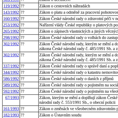
119/1992
??
Zákon o cestovních náhradách
143/1992
??
Zákon o platu a odměně za pracovní pohotovost
160/1992
??
Zákon České národní rady o zdravotní péči v n
253/1992
??
Nařízení vlády České republiky o platových po
265/1992
??
Zákon o zápisech vlastnických a jiných věcný
298/1992
??
Zákon České národní rady o volbách do zastupi
302/1992
??
Zákon České národní rady, kterým se mění a do
zákona České národní rady č. 485/1991 Sb. a 
302/1992
??
Zákon České národní rady, kterým se mění a do
zákona České národní rady č. 485/1991 Sb. a 
337/1992
??
Zákon České národní rady o správě daní a pop
344/1992
??
Zákon České národní rady o katastru nemovitost
586/1992
??
Zákon České národní rady o daních z příjmů
589/1992
??
Zákon České národní rady o pojistném na sociál
592/1992
??
Zákon České národní rady o pojistném na všeob
67/1993
??
Zákon, kterým se mění a doplňují zákon České 
národní rady č. 553/1991 Sb., o obecní policii
161/1993
??
Zákon o změnách ve všeobecném zdravotním poj
182/1993
??
Zákon o Ústavním soudu