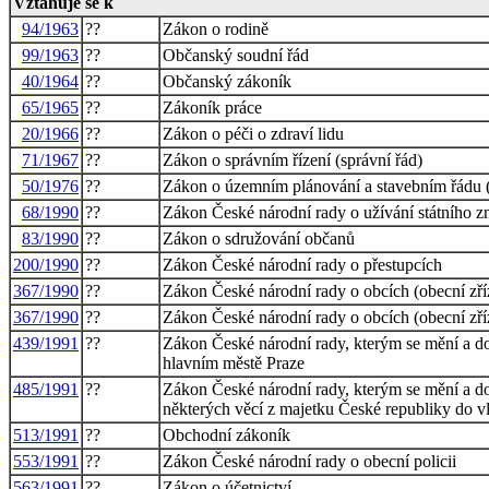
Vztahuje se k
94/1963
??
Zákon o rodině
99/1963
??
Občanský soudní řád
40/1964
??
Občanský zákoník
65/1965
??
Zákoník práce
20/1966
??
Zákon o péči o zdraví lidu
71/1967
??
Zákon o správním řízení (správní řád)
50/1976
??
Zákon o územním plánování a stavebním řádu (
68/1990
??
Zákon České národní rady o užívání státního zn
83/1990
??
Zákon o sdružování občanů
200/1990
??
Zákon České národní rady o přestupcích
367/1990
??
Zákon České národní rady o obcích (obecní zří
367/1990
??
Zákon České národní rady o obcích (obecní zří
439/1991
??
Zákon České národní rady, kterým se mění a do
hlavním městě Praze
485/1991
??
Zákon České národní rady, kterým se mění a do
některých věcí z majetku České republiky do vl
513/1991
??
Obchodní zákoník
553/1991
??
Zákon České národní rady o obecní policii
563/1991
??
Zákon o účetnictví