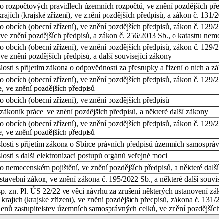
 rozpočtových pravidlech územních rozpočtů, ve znění pozdějších předp
rajích (krajské zřízení), ve znění pozdějších předpisů, a zákon č. 131
obcích (obecní zřízení), ve znění pozdějších předpisů, zákon č. 129/200
e znění pozdějších předpisů, a zákon č. 256/2013 Sb., o katastru nemov
obcích (obecní zřízení), ve znění pozdějších předpisů, zákon č. 129/200
ve znění pozdějších předpisů, a další související zákony
osti s přijetím zákona o odpovědnosti za přestupky a řízení o nich a z
obcích (obecní zřízení), ve znění pozdějších předpisů, zákon č. 129/200
, ve znění pozdějších předpisů
 obcích (obecní zřízení), ve znění pozdějších předpisů
ákoník práce, ve znění pozdějších předpisů, a některé další zákony
obcích (obecní zřízení), ve znění pozdějších předpisů, zákon č. 129/200
, ve znění pozdějších předpisů
losti s přijetím zákona o Sbírce právních předpisů územních samosprá
osti s další elektronizací postupů orgánů veřejné moci
o nemocenském pojištění, ve znění pozdějších předpisů, a některé dalš
tavební zákon, ve znění zákona č. 195/2022 Sb., a některé další souvi
. zn. Pl. ÚS 22/22 ve věci návrhu za zrušení některých ustanovení zák
krajích (krajské zřízení), ve znění pozdějších předpisů, zákona č. 131/
členů zastupitelstev územních samosprávných celků, ve znění pozdějšíc