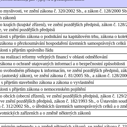
 myslivosti, ve znění zákona č. 320/2002 Sb., a zákon č. 128/2000 Sb.,
ch zákonů
krajích (krajské zřízení), ve znění pozdějších předpisů, zákon č. 128/2
, ve znění pozdějších předpisů
osti s přijetím zákona o podnikání na kapitálovém trhu, zákona o kole
ím zákona o přezkoumávání hospodaření územních samosprávných celků
osti s přijetím správního řádu
a realizaci reformy veřejných financí v oblasti odměňování
zákona o ochraně utajovaných informací a o bezpečnostní způsobilosti
o svobodném přístupu k informacím, ve znění pozdějších předpisů, záko
autorský zákon), ve znění zákona č. 81/2005 Sb., a zákon č. 128/2000 
s přijetím stavebního zákona a zákona o vyvlastnění
losti s přijetím zákona o nemocenském pojištění
obcích (obecní zřízení), ve znění pozdějších předpisů, zákon č. 129/200
ve znění pozdějších předpisů, zákon č. 182/1993 Sb., o Ústavním soud
n č. 312/2002 Sb., o úřednících územních samosprávných celků a o změ
votnických zařízeních a o změně některých zákonů
 místním referendu a o změně některých zákonů, ve znění zákona č. 234