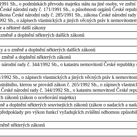
1991 Sb., o podmínkách převodu majetku státu na jiné osoby, ve znění 
České národní rady č. 171/1991 Sb., o působnosti orgánů České republ
ákona České národní rady č. 285/1991 Sb., zákona České národní rady
992 Sb., o zápisech vlastnických a jiných věcných práv k nemovitoste
e a některé další zákony
o změně a doplnění některých dalších zákonů
y a o změně a doplnění některých dalších zákonů
o změně a doplnění některých zákonů
árodní rady č. 344/1992 Sb., o katastru nemovitostí České republiky (
/1992 Sb., o zápisech vlastnických a jiných věcných práv k nemovitos
rálního, kterou se provádí zákon č. 265/1992 Sb., o zápisech vlastni
České národní rady č. 344/1992 Sb., o katastru nemovitostí České repu
ch zákonů (zákon o oceňování majetku)
ně a doplnění některých souvisejících zákonů (zákon o nadacích a nad
í předpoklady pro výkon funkcí vyžadujících zvláštní odbornou způsobi
změně některých zákonů