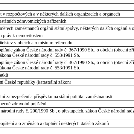
 v rozpočtových a v některých dalších organizacích a orgánech
estátních zdravotnických zařízeních
měrech zaměstnanců orgánů státní správy, některých dalších orgánů a 
ch práv k nemovitostem
telstev v obcích a o místním referendu
plňuje zákon České národní rady č. 367/1990 Sb., o obcích (obecní zří
zákona České národní rady č. 553/1991 Sb.
plňuje zákon České národní rady č. 367/1990 Sb., o obcích (obecní zří
zákona České národní rady č. 553/1991 Sb.
latků
í České republiky (katastrální zákon)
ní zabezpečení a příspěvku na státní politiku zaměstnanosti
ecné zdravotní pojištění
národní rady č. 200/1990 Sb., o přestupcích, zákon České národní rady
ištění a o změnách a doplnění některých dalších zákonů