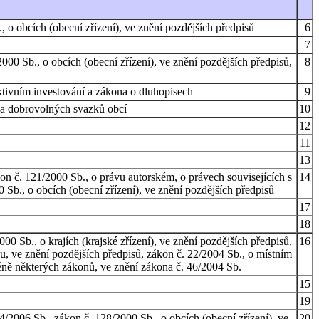
 o obcích (obecní zřízení), ve znění pozdějších předpisů
6
7
000 Sb., o obcích (obecní zřízení), ve znění pozdějších předpisů,
8
ktivním investování a zákona o dluhopisech
9
 a dobrovolných svazků obcí
10
12
11
13
n č. 121/2000 Sb., o právu autorském, o právech souvisejících s
14
Sb., o obcích (obecní zřízení), ve znění pozdějších předpisů
17
18
0 Sb., o krajích (krajské zřízení), ve znění pozdějších předpisů,
16
u, ve znění pozdějších předpisů, zákon č. 22/2004 Sb., o místním
ně některých zákonů, ve znění zákona č. 46/2004 Sb.
15
19
/2006 Sb., zákon č. 128/2000 Sb., o obcích (obecní zřízení), ve
20