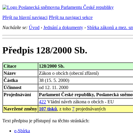
Přejít na hlavní navigaci
Přejít na navigaci sekce
Nacházíte se:
Úvod
›
Jednání a dokumenty
›
Sbírka zákonů a mez. s
Předpis 128/2000 Sb.
Citace
128/2000 Sb.
Název
Zákon o obcích (obecní zřízení)
Částka
38 (15. 5. 2000)
Účinnost
od 12. 11. 2000
Projednávání
Parlament České republiky, Poslanecká sněmov
422
Vládní návrh zákona o obcích - EU
Navržené změny
107 tisků
, z toho
7
projednávaných
Text předpisu je přístupný na těchto stránkách:
e-Sbírka