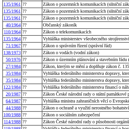
135/1961
??
Zákon o pozemních komunikacích (silniční zá
135/1961
??
Zákon o pozemních komunikacích (silniční zá
135/1961
??
Zákon o pozemních komunikacích (silniční zá
40/1964
??
Občanský zákoník
110/1964
??
Zákon o telekomunikacích
135/1964
??
Vyhláška ministerstev všeobecného strojírenstv
71/1967
??
Zákon o správním řízení (správní řád)
138/1973
??
Zákon o vodách (vodní zákon)
50/1976
??
Zákon o územním plánování a stavebním řádu (
27/1984
??
Zákon, kterým se mění a doplňuje zákon č. 135
35/1984
??
Vyhláška federálního ministerstva dopravy, kt
35/1984
??
Vyhláška federálního ministerstva dopravy, kt
122/1984
??
Vyhláška federálního ministerstva financí o ná
20/1987
??
Zákon České národní rady o státní památkové 
64/1987
??
Vyhláška ministra zahraničních věcí o Evrops
44/1988
??
Zákon o ochraně a využití nerostného bohatství
100/1988
??
Zákon o sociálním zabezpečení
114/1988
??
Zákon České národní rady o působnosti orgánů 
119/1988
??
Vyhláška federálního ministerstva financí o h