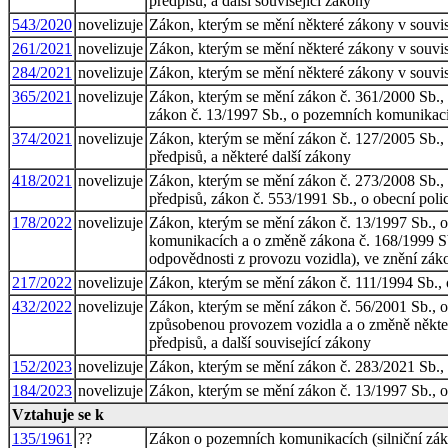
předpisů, a další související zákony
543/2020
novelizuje
Zákon, kterým se mění některé zákony v souvis
261/2021
novelizuje
Zákon, kterým se mění některé zákony v souvisl
284/2021
novelizuje
Zákon, kterým se mění některé zákony v souvisl
365/2021
novelizuje
Zákon, kterým se mění zákon č. 361/2000 Sb.,
zákon č. 13/1997 Sb., o pozemních komunikací
374/2021
novelizuje
Zákon, kterým se mění zákon č. 127/2005 Sb., 
předpisů, a některé další zákony
418/2021
novelizuje
Zákon, kterým se mění zákon č. 273/2008 Sb., o
předpisů, zákon č. 553/1991 Sb., o obecní polic
178/2022
novelizuje
Zákon, kterým se mění zákon č. 13/1997 Sb., 
komunikacích a o změně zákona č. 168/1999 Sb.
odpovědnosti z provozu vozidla), ve znění záko
217/2022
novelizuje
Zákon, kterým se mění zákon č. 111/1994 Sb., o 
432/2022
novelizuje
Zákon, kterým se mění zákon č. 56/2001 Sb., 
způsobenou provozem vozidla a o změně některý
předpisů, a další související zákony
152/2023
novelizuje
Zákon, kterým se mění zákon č. 283/2021 Sb., s
184/2023
novelizuje
Zákon, kterým se mění zákon č. 13/1997 Sb., o
Vztahuje se k
135/1961
??
Zákon o pozemních komunikacích (silniční zá