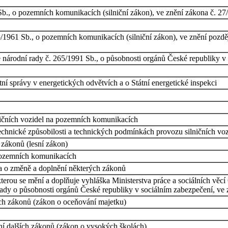
b., o pozemních komunikacích (silniční zákon), ve znění zákona č. 27
/1961 Sb., o pozemních komunikacích (silniční zákon), ve znění pozděj
národní rady č. 265/1991 Sb., o působnosti orgánů České republiky v o
í správy v energetických odvětvích a o Státní energetické inspekci
ičních vozidel na pozemních komunikacích
technické způsobilosti a technických podmínkách provozu silničních v
 zákonů (lesní zákon)
 pozemních komunikacích
a o změně a doplnění některých zákonů
kterou se mění a doplňuje vyhláška Ministerstva práce a sociálních věc
ady o působnosti orgánů České republiky v sociálním zabezpečení, ve 
ch zákonů (zákon o oceňování majetku)
í dalších zákonů (zákon o vysokých školách)