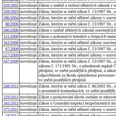
320/2002
novelizuje
Zákon o změně a zrušení některých zákonů v so
358/2003
novelizuje
Zákon, kterým se mění zákon č. 13/1997 Sb., 
186/2004
novelizuje
Zákon, kterým se mění některé zákony v souvisl
80/2006
novelizuje
Zákon, kterým se mění zákon č. 13/1997 Sb., o
186/2006
novelizuje
Zákon o změně některých zákonů souvisejících 
311/2006
novelizuje
Zákon o pohonných hmotách a čerpacích stani
342/2006
novelizuje
Zákon, kterým se mění některé zákony souvisejí
97/2009
novelizuje
Zákon, kterým se mění zákon č. 13/1997 Sb., 
227/2009
novelizuje
Zákon, kterým se mění některé zákony v souvisl
347/2009
novelizuje
Zákon, kterým se mění zákon č. 13/1997 Sb., o
zákona č. 171/1991 Sb., o působnosti orgánů Č
předpisů, ve znění pozdějších předpisů, a zák
odpovědnosti za škodu způsobenou provozem voz
ve znění pozdějších předpisů
288/2011
novelizuje
Zákon, kterým se mění zákon č. 86/2002 Sb., o
o pozemních komunikacích, ve znění pozdějšíc
329/2011
novelizuje
Zákon o poskytování dávek osobám se zdravotn
341/2011
novelizuje
Zákon o Generální inspekci bezpečnostních sbo
375/2011
novelizuje
Zákon, kterým se mění některé zákony v souvisl
18/2012
novelizuje
Zákon, kterým se mění některé zákony v souvisl