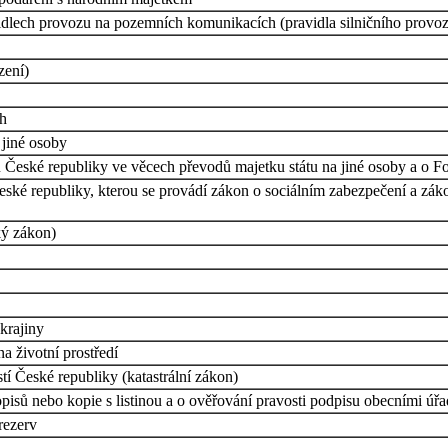
avidlech provozu na pozemních komunikacích (pravidla silničního provo
zení)
ch
jiné osoby
 České republiky ve věcech převodů majetku státu na jiné osoby a o 
České republiky, kterou se provádí zákon o sociálním zabezpečení a zá
ký zákon)
krajiny
a životní prostředí
í České republiky (katastrální zákon)
isů nebo kopie s listinou a o ověřování pravosti podpisu obecními úřa
rezerv