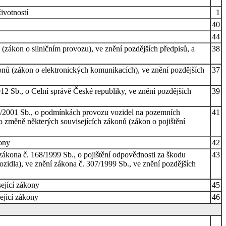
ivotností
1
40
44
ákon o silničním provozu), ve znění pozdějších předpisů, a
38
onů (zákon o elektronických komunikacích), ve znění pozdějších
37
12 Sb., o Celní správě České republiky, ve znění pozdějších
39
56/2001 Sb., o podmínkách provozu vozidel na pozemních
41
 změně některých souvisejících zákonů (zákon o pojištění
kony
42
kona č. 168/1999 Sb., o pojištění odpovědnosti za škodu
43
zidla), ve znění zákona č. 307/1999 Sb., ve znění pozdějších
sející zákony
45
ející zákony
46