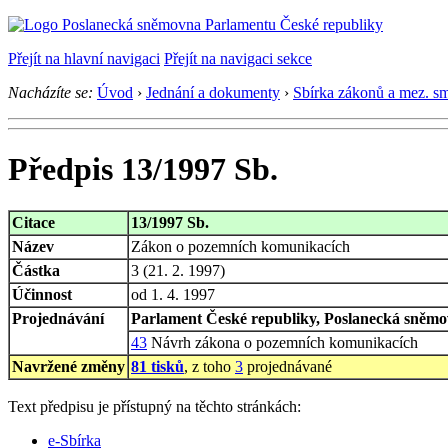
Přejít na hlavní navigaci
Přejít na navigaci sekce
Nacházíte se:
Úvod
›
Jednání a dokumenty
›
Sbírka zákonů a mez. s
Předpis 13/1997 Sb.
Citace
13/1997 Sb.
Název
Zákon o pozemních komunikacích
Částka
3 (21. 2. 1997)
Účinnost
od 1. 4. 1997
Projednávání
Parlament České republiky, Poslanecká sněmov
43
Návrh zákona o pozemních komunikacích
Navržené změny
81 tisků
, z toho
3
projednávané
Text předpisu je přístupný na těchto stránkách:
e-Sbírka