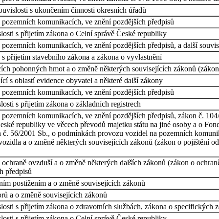
uvislosti s ukončením činnosti okresních úřadů
o pozemních komunikacích, ve znění pozdějších předpisů
osti s přijetím zákona o Celní správě České republiky
 pozemních komunikacích, ve znění pozdějších předpisů, a další souvis
s přijetím stavebního zákona a zákona o vyvlastnění
cích pohonných hmot a o změně některých souvisejících zákonů (záko
cí s oblastí evidence obyvatel a některé další zákony
o pozemních komunikacích, ve znění pozdějších předpisů
osti s přijetím zákona o základních registrech
 pozemních komunikacích, ve znění pozdějších předpisů, zákon č. 104/
eské republiky ve věcech převodů majetku státu na jiné osoby a o Fon
on č. 56/2001 Sb., o podmínkách provozu vozidel na pozemních komunik
idla a o změně některých souvisejících zákonů (zákon o pojištění odp
 ochraně ovzduší a o změně některých dalších zákonů (zákon o ochraně 
h předpisů
ím postižením a o změně souvisejících zákonů
rů a o změně souvisejících zákonů
osti s přijetím zákona o zdravotních službách, zákona o specifických 
osti s přijetím zákona o Celní správě České republiky