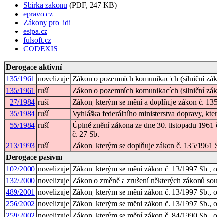
Sbirka zakonu
(PDF, 247 KB)
epravo.cz
Zákony pro lidi
esipa.cz
fulsoft.cz
CODEXIS
Derogace aktivní
135/1961
novelizuje
Zákon o pozemních komunikacích (silniční zá
135/1961
ruší
Zákon o pozemních komunikacích (silniční zá
27/1984
ruší
Zákon, kterým se mění a doplňuje zákon č. 135
35/1984
ruší
Vyhláška federálního ministerstva dopravy, kt
55/1984
ruší
Úplné znění zákona ze dne 30. listopadu 1961 
č. 27 Sb.
213/1993
ruší
Zákon, kterým se doplňuje zákon č. 135/1961 S
Derogace pasivní
102/2000
novelizuje
Zákon, kterým se mění zákon č. 13/1997 Sb.,
132/2000
novelizuje
Zákon o změně a zrušení některých zákonů sou
489/2001
novelizuje
Zákon, kterým se mění zákon č. 13/1997 Sb., 
256/2002
novelizuje
Zákon, kterým se mění zákon č. 13/1997 Sb., 
259/2002
novelizuje
Zákon, kterým se mění zákon č. 84/1990 Sb., o