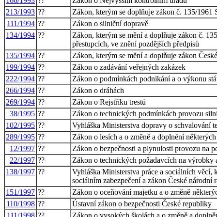
166/1993
??
Zákon o Nejvyšším kontrolním úřadu
213/1993
??
Zákon, kterým se doplňuje zákon č. 135/1961 S
111/1994
??
Zákon o silniční dopravě
134/1994
??
Zákon, kterým se mění a doplňuje zákon č. 135
přestupcích, ve znění pozdějších předpisů
135/1994
??
Zákon, kterým se mění a doplňuje zákon České 
199/1994
??
Zákon o zadávání veřejných zakázek
222/1994
??
Zákon o podmínkách podnikání a o výkonu státn
266/1994
??
Zákon o dráhách
269/1994
??
Zákon o Rejstříku trestů
38/1995
??
Zákon o technických podmínkách provozu siln
102/1995
??
Vyhláška Ministerstva dopravy o schvalování 
289/1995
??
Zákon o lesích a o změně a doplnění některých
12/1997
??
Zákon o bezpečnosti a plynulosti provozu na
22/1997
??
Zákon o technických požadavcích na výrobky 
138/1997
??
Vyhláška Ministerstva práce a sociálních věcí, 
sociálním zabezpečení a zákon České národní r
151/1997
??
Zákon o oceňování majetku a o změně některý
110/1998
??
Ústavní zákon o bezpečnosti České republiky
111/1998
??
Zákon o vysokých školách a o změně a doplněn