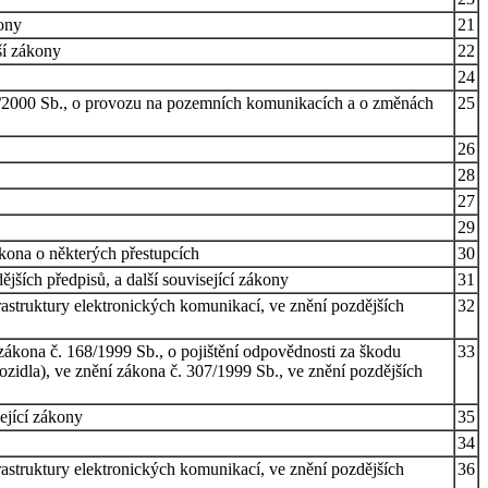
kony
21
ší zákony
22
24
61/2000 Sb., o provozu na pozemních komunikacích a o změnách
25
26
28
27
29
ákona o některých přestupcích
30
ších předpisů, a další související zákony
31
rastruktury elektronických komunikací, ve znění pozdějších
32
kona č. 168/1999 Sb., o pojištění odpovědnosti za škodu
33
zidla), ve znění zákona č. 307/1999 Sb., ve znění pozdějších
ející zákony
35
34
rastruktury elektronických komunikací, ve znění pozdějších
36