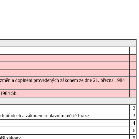
ze změn a doplnění provedených zákonem ze dne 21. března 1984
/1984 Sb.
2
ích úřadech a zákonem o hlavním městě Praze
3
4
6
alší zákony
5