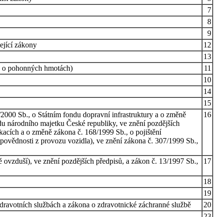
7
8
9
ející zákony
12
13
n o pohonných hmotách)
11
10
14
15
2000 Sb., o Státním fondu dopravní infrastruktury a o změně
16
du národního majetku České republiky, ve znění pozdějších
acích a o změně zákona č. 168/1999 Sb., o pojištění
ovědnosti z provozu vozidla), ve znění zákona č. 307/1999 Sb.,
ovzduší), ve znění pozdějších předpisů, a zákon č. 13/1997 Sb.,
17
18
19
zdravotních službách a zákona o zdravotnické záchranné službě
20
23