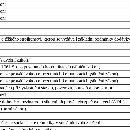
kon)
kon)
kon)
í a těžkého strojírenství, kterou se vydávají základní podmínky dodávk
stavební zákon)
/1961 Sb., o pozemních komunikacích (silniční zákon)
erou se provádí zákon o pozemních komunikacích (silniční zákon)
erou se provádí zákon o pozemních komunikacích (silniční zákon)
hradách při vyvlastnění staveb, pozemků, porostů a práv k nim
péči
ké dohodě o mezinárodní silniční přepravě nebezpečných věcí (ADR)
 (horní zákon)
České socialistické republiky v sociálním zabezpečení
ospodaření s národním majetkem