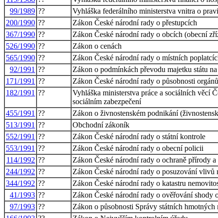
99/1989
??
Vyhláška federálního ministerstva vnitra o pr
200/1990
??
Zákon České národní rady o přestupcích
367/1990
??
Zákon České národní rady o obcích (obecní zří
526/1990
??
Zákon o cenách
565/1990
??
Zákon České národní rady o místních poplatcí
92/1991
??
Zákon o podmínkách převodu majetku státu na 
171/1991
??
Zákon České národní rady o působnosti orgánů
182/1991
??
Vyhláška ministerstva práce a sociálních věcí 
sociálním zabezpečení
455/1991
??
Zákon o živnostenském podnikání (živnostens
513/1991
??
Obchodní zákoník
552/1991
??
Zákon České národní rady o státní kontrole
553/1991
??
Zákon České národní rady o obecní policii
114/1992
??
Zákon České národní rady o ochraně přírody a 
244/1992
??
Zákon České národní rady o posuzování vlivů n
344/1992
??
Zákon České národní rady o katastru nemovitost
41/1993
??
Zákon České národní rady o ověřování shody op
97/1993
??
Zákon o působnosti Správy státních hmotných 