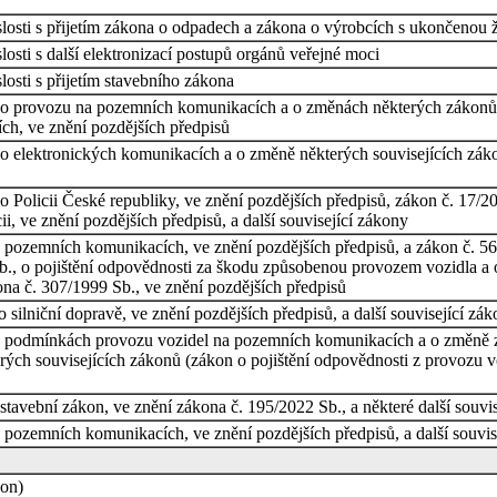
losti s přijetím zákona o odpadech a zákona o výrobcích s ukončenou ž
osti s další elektronizací postupů orgánů veřejné moci
osti s přijetím stavebního zákona
 o provozu na pozemních komunikacích a o změnách některých zákonů (z
ch, ve znění pozdějších předpisů
o elektronických komunikacích a o změně některých souvisejících zák
 Policii České republiky, ve znění pozdějších předpisů, zákon č. 17/20
ii, ve znění pozdějších předpisů, a další související zákony
o pozemních komunikacích, ve znění pozdějších předpisů, a zákon č. 
, o pojištění odpovědnosti za škodu způsobenou provozem vozidla a o
na č. 307/1999 Sb., ve znění pozdějších předpisů
silniční dopravě, ve znění pozdějších předpisů, a další související zá
o podmínkách provozu vozidel na pozemních komunikacích a o změně zá
ch souvisejících zákonů (zákon o pojištění odpovědnosti z provozu vo
tavební zákon, ve znění zákona č. 195/2022 Sb., a některé další souvi
 pozemních komunikacích, ve znění pozdějších předpisů, a další souvis
kon)