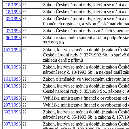
18/1993
??
Zákon České národní rady, kterým se mění a do
18/1993
??
Zákon České národní rady, kterým se mění a do
35/1993
??
Zákon České národní rady, kterým se mění a do
finančních orgánech, a zákon České národní ra
37/1993
??
Zákon České národní rady o změnách v nemoce
96/1993
??
Zákon o stavebním spoření a státní podpoře sta
35/1993 Sb.
157/1993
??
Zákon, kterým se mění a doplňuje zákon České 
České národní rady č. 337/1992 Sb., o správě d
základu daně z příjmů
160/1993
??
Zákon, kterým se mění a doplňuje zákon České n
národní rady č. 10/1993 Sb., a některé další zá
161/1993
??
Zákon o změnách ve všeobecném zdravotním poj
196/1993
??
Zákon, kterým se mění a doplňuje zákon České 
České národní rady č. 35/1993 Sb., zákona č. 
207/1993
??
Vyhláška ministerstva financí o osvobození od 
207/1993
??
Vyhláška ministerstva financí o osvobození od 
302/1993
??
Zákon, kterým se mění a doplňuje zákon České n
národní rady č. 35/1993 Sb. a zákona č. 157/19
307/1993
??
Zákon, kterým se mění a doplňuje zákon České n