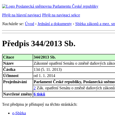
Přejít na hlavní navigaci
Přejít na navigaci sekce
Nacházíte se:
Úvod
›
Jednání a dokumenty
›
Sbírka zákonů a mez. s
Předpis 344/2013 Sb.
Citace
344/2013 Sb.
Název
Zákonné opatření Senátu o změně daňových zákonů
Částka
134 (5. 11. 2013)
Účinnost
od 1. 1. 2014
Projednávání
Parlament České republiky, Poslanecká sněmov
2
Zák. opatření Senátu o změně daňových zákonů
Navržené změny
6 tisků
Text předpisu je přístupný na těchto stránkách:
e-Sbírka