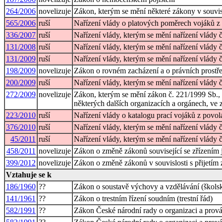
264/2006
novelizuje
Zákon, kterým se mění některé zákony v souvisl
565/2006
ruší
Nařízení vlády o platových poměrech vojáků z
336/2007
ruší
Nařízení vlády, kterým se mění nařízení vlády
131/2008
ruší
Nařízení vlády, kterým se mění nařízení vlády 
131/2009
ruší
Nařízení vlády, kterým se mění nařízení vlády 
198/2009
novelizuje
Zákon o rovném zacházení a o právních prostře
200/2009
ruší
Nařízení vlády, kterým se mění nařízení vlády 
272/2009
novelizuje
Zákon, kterým se mění zákon č. 221/1999 Sb., 
některých dalších organizacích a orgánech, ve z
223/2010
ruší
Nařízení vlády o katalogu prací vojáků z povol
376/2010
ruší
Nařízení vlády, kterým se mění nařízení vlády
45/2011
ruší
Nařízení vlády, kterým se mění nařízení vlády 
458/2011
novelizuje
Zákon o změně zákonů související se zřízením
399/2012
novelizuje
Zákon o změně zákonů v souvislosti s přijetím
Vztahuje se k
186/1960
??
Zákon o soustavě výchovy a vzdělávání (škols
141/1961
??
Zákon o trestním řízení soudním (trestní řád)
582/1991
??
Zákon České národní rady o organizaci a prová