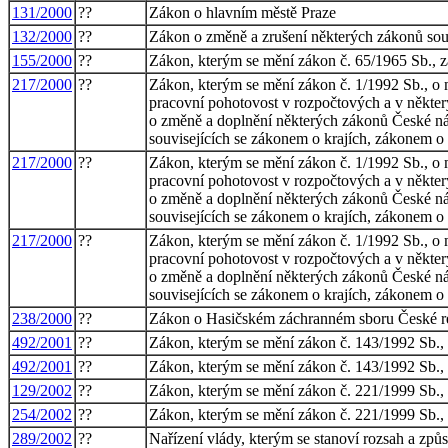
131/2000
??
Zákon o hlavním městě Praze
132/2000
??
Zákon o změně a zrušení některých zákonů sou
155/2000
??
Zákon, kterým se mění zákon č. 65/1965 Sb., zá
217/2000
??
Zákon, kterým se mění zákon č. 1/1992 Sb., o 
pracovní pohotovost v rozpočtových a v některý
o změně a doplnění některých zákonů České nár
souvisejících se zákonem o krajích, zákonem 
217/2000
??
Zákon, kterým se mění zákon č. 1/1992 Sb., o 
pracovní pohotovost v rozpočtových a v některý
o změně a doplnění některých zákonů České nár
souvisejících se zákonem o krajích, zákonem 
217/2000
??
Zákon, kterým se mění zákon č. 1/1992 Sb., o 
pracovní pohotovost v rozpočtových a v některý
o změně a doplnění některých zákonů České nár
souvisejících se zákonem o krajích, zákonem 
238/2000
??
Zákon o Hasičském záchranném sboru České r
492/2001
??
Zákon, kterým se mění zákon č. 143/1992 Sb., 
492/2001
??
Zákon, kterým se mění zákon č. 143/1992 Sb., 
129/2002
??
Zákon, kterým se mění zákon č. 221/1999 Sb., 
254/2002
??
Zákon, kterým se mění zákon č. 221/1999 Sb., o
289/2002
??
Nařízení vlády, kterým se stanoví rozsah a zp