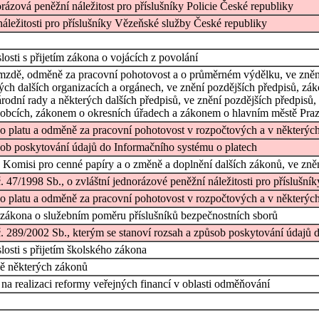
orázová peněžní náležitost pro příslušníky Policie České republiky
náležitosti pro příslušníky Vězeňské služby České republiky
osti s přijetím zákona o vojácích z povolání
mzdě, odměně za pracovní pohotovost a o průměrném výdělku, ve znění
ch dalších organizacích a orgánech, ve znění pozdějších předpisů, zák
odní rady a některých dalších předpisů, ve znění pozdějších předpisů,
o obcích, zákonem o okresních úřadech a zákonem o hlavním městě Pra
o platu a odměně za pracovní pohotovost v rozpočtových a v některých 
ůsob poskytování údajů do Informačního systému o platech
Komisi pro cenné papíry a o změně a doplnění dalších zákonů, ve zněn
č. 47/1998 Sb., o zvláštní jednorázové peněžní náležitosti pro příslušn
o platu a odměně za pracovní pohotovost v rozpočtových a v některých 
 zákona o služebním poměru příslušníků bezpečnostních sborů
č. 289/2002 Sb., kterým se stanoví rozsah a způsob poskytování údajů 
osti s přijetím školského zákona
ě některých zákonů
a realizaci reformy veřejných financí v oblasti odměňování