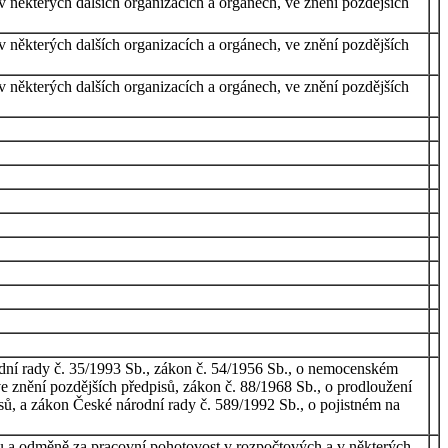
 některých dalších organizacích a orgánech, ve znění pozdějších
 některých dalších organizacích a orgánech, ve znění pozdějších
 některých dalších organizacích a orgánech, ve znění pozdějších
odní rady č. 35/1993 Sb., zákon č. 54/1956 Sb., o nemocenském
e znění pozdějších předpisů, zákon č. 88/1968 Sb., o prodloužení
isů, a zákon České národní rady č. 589/1992 Sb., o pojistném na
atu a odměně za pracovní pohotovost v rozpočtových a v některých