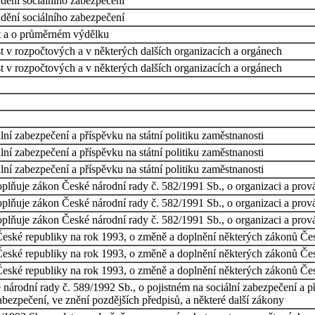
dění sociálního zabezpečení
dění sociálního zabezpečení
t a o průměrném výdělku
 v rozpočtových a v některých dalších organizacích a orgánech
 v rozpočtových a v některých dalších organizacích a orgánech
ní zabezpečení a příspěvku na státní politiku zaměstnanosti
ní zabezpečení a příspěvku na státní politiku zaměstnanosti
ní zabezpečení a příspěvku na státní politiku zaměstnanosti
plňuje zákon České národní rady č. 582/1991 Sb., o organizaci a prová
plňuje zákon České národní rady č. 582/1991 Sb., o organizaci a prová
plňuje zákon České národní rady č. 582/1991 Sb., o organizaci a prová
eské republiky na rok 1993, o změně a doplnění některých zákonů Čes
eské republiky na rok 1993, o změně a doplnění některých zákonů Čes
eské republiky na rok 1993, o změně a doplnění některých zákonů Čes
árodní rady č. 589/1992 Sb., o pojistném na sociální zabezpečení a pří
abezpečení, ve znění pozdějších předpisů, a některé další zákony