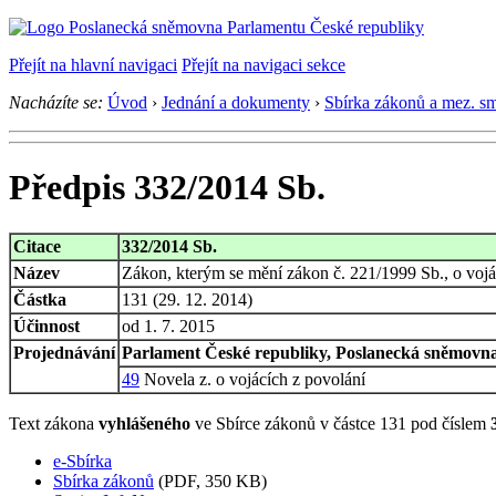
Přejít na hlavní navigaci
Přejít na navigaci sekce
Nacházíte se:
Úvod
›
Jednání a dokumenty
›
Sbírka zákonů a mez. s
Předpis 332/2014 Sb.
Citace
332/2014 Sb.
Název
Zákon, kterým se mění zákon č. 221/1999 Sb., o vojác
Částka
131 (29. 12. 2014)
Účinnost
od 1. 7. 2015
Projednávání
Parlament České republiky, Poslanecká sněmovna,
49
Novela z. o vojácích z povolání
Text zákona
vyhlášeného
ve Sbírce zákonů v částce 131 pod číslem
e-Sbírka
Sbírka zákonů
(PDF, 350 KB)