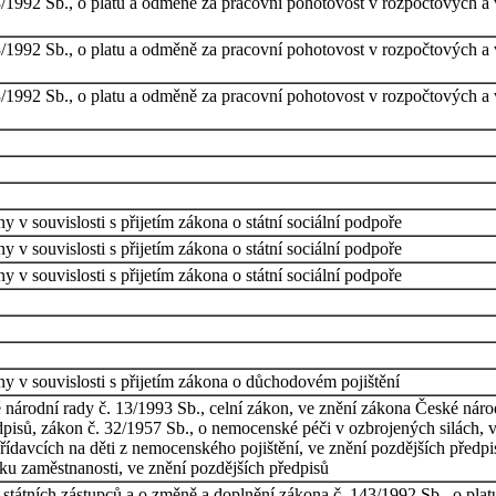
/1992 Sb., o platu a odměně za pracovní pohotovost v rozpočtových a v
/1992 Sb., o platu a odměně za pracovní pohotovost v rozpočtových a v
/1992 Sb., o platu a odměně za pracovní pohotovost v rozpočtových a v
 v souvislosti s přijetím zákona o státní sociální podpoře
 v souvislosti s přijetím zákona o státní sociální podpoře
 v souvislosti s přijetím zákona o státní sociální podpoře
y v souvislosti s přijetím zákona o důchodovém pojištění
národní rady č. 13/1993 Sb., celní zákon, ve znění zákona České nár
dpisů, zákon č. 32/1957 Sb., o nemocenské péči v ozbrojených silách, v
řídavcích na děti z nemocenského pojištění, ve znění pozdějších předp
tiku zaměstnanosti, ve znění pozdějších předpisů
h státních zástupců a o změně a doplnění zákona č. 143/1992 Sb., o pl