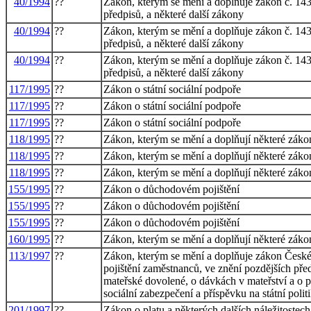
40/1994
??
Zákon, kterým se mění a doplňuje zákon č. 143
předpisů, a některé další zákony
40/1994
??
Zákon, kterým se mění a doplňuje zákon č. 143
předpisů, a některé další zákony
40/1994
??
Zákon, kterým se mění a doplňuje zákon č. 143
předpisů, a některé další zákony
117/1995
??
Zákon o státní sociální podpoře
117/1995
??
Zákon o státní sociální podpoře
117/1995
??
Zákon o státní sociální podpoře
118/1995
??
Zákon, kterým se mění a doplňují některé zákony
118/1995
??
Zákon, kterým se mění a doplňují některé zákony
118/1995
??
Zákon, kterým se mění a doplňují některé zákony
155/1995
??
Zákon o důchodovém pojištění
155/1995
??
Zákon o důchodovém pojištění
155/1995
??
Zákon o důchodovém pojištění
160/1995
??
Zákon, kterým se mění a doplňují některé zákon
113/1997
??
Zákon, kterým se mění a doplňuje zákon České 
pojištění zaměstnanců, ve znění pozdějších pře
mateřské dovolené, o dávkách v mateřství a o p
sociální zabezpečení a příspěvku na státní poli
201/1997
??
Zákon o platu a některých dalších náležitostec