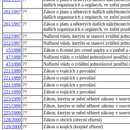
dalších organizacích a orgánech, ve znění pozd
201/1997
??
Zákon o platu a některých dalších náležitostec
dalších organizacích a orgánech, ve znění pozd
201/1997
??
Zákon o platu a některých dalších náležitostec
dalších organizacích a orgánech, ve znění pozd
222/1997
??
Nařízení vlády, kterým se stanoví zvláštní jedn
222/1997
??
Nařízení vlády, kterým se stanoví zvláštní jedn
15/1998
??
Zákon o Komisi pro cenné papíry a o změně a 
47/1998
??
Nařízení vlády o zvláštní jednorázové peněžní 
47/1998
??
Nařízení vlády o zvláštní jednorázové peněžní 
221/1999
??
Zákon o vojácích z povolání
221/1999
??
Zákon o vojácích z povolání
221/1999
??
Zákon o vojácích z povolání
221/1999
??
Zákon o vojácích z povolání
225/1999
??
Zákon, kterým se mění některé zákony v souvisl
225/1999
??
Zákon, kterým se mění některé zákony v souvisl
225/1999
??
Zákon, kterým se mění některé zákony v souvisl
128/2000
??
Zákon o obcích (obecní zřízení)
129/2000
??
Zákon o krajích (krajské zřízení)