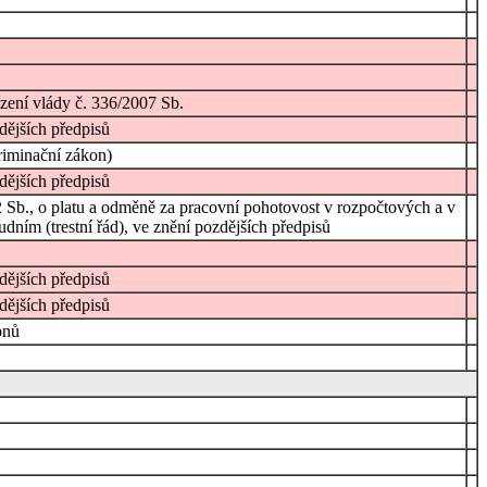
ízení vlády č. 336/2007 Sb.
dějších předpisů
riminační zákon)
dějších předpisů
2 Sb., o platu a odměně za pracovní pohotovost v rozpočtových a v
udním (trestní řád), ve znění pozdějších předpisů
zdějších předpisů
dějších předpisů
onů