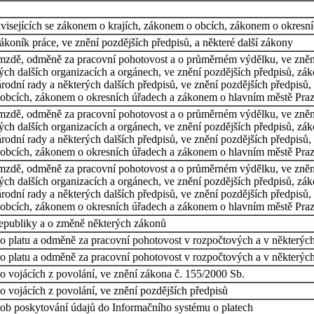
visejících se zákonem o krajích, zákonem o obcích, zákonem o okresn
koník práce, ve znění pozdějších předpisů, a některé další zákony
mzdě, odměně za pracovní pohotovost a o průměrném výdělku, ve znění
ch dalších organizacích a orgánech, ve znění pozdějších předpisů, zák
odní rady a některých dalších předpisů, ve znění pozdějších předpisů,
o obcích, zákonem o okresních úřadech a zákonem o hlavním městě Pra
mzdě, odměně za pracovní pohotovost a o průměrném výdělku, ve znění
ch dalších organizacích a orgánech, ve znění pozdějších předpisů, zák
odní rady a některých dalších předpisů, ve znění pozdějších předpisů,
o obcích, zákonem o okresních úřadech a zákonem o hlavním městě Pra
mzdě, odměně za pracovní pohotovost a o průměrném výdělku, ve znění
ch dalších organizacích a orgánech, ve znění pozdějších předpisů, zák
odní rady a některých dalších předpisů, ve znění pozdějších předpisů,
o obcích, zákonem o okresních úřadech a zákonem o hlavním městě Pra
epubliky a o změně některých zákonů
o platu a odměně za pracovní pohotovost v rozpočtových a v některých 
o platu a odměně za pracovní pohotovost v rozpočtových a v některých 
o vojácích z povolání, ve znění zákona č. 155/2000 Sb.
 vojácích z povolání, ve znění pozdějších předpisů
ůsob poskytování údajů do Informačního systému o platech