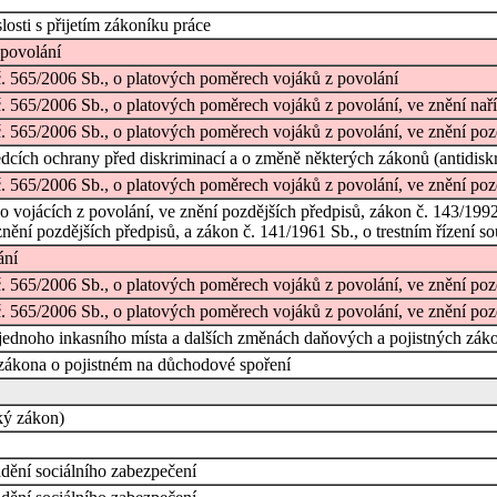
osti s přijetím zákoníku práce
 povolání
 č. 565/2006 Sb., o platových poměrech vojáků z povolání
č. 565/2006 Sb., o platových poměrech vojáků z povolání, ve znění nař
č. 565/2006 Sb., o platových poměrech vojáků z povolání, ve znění poz
dcích ochrany před diskriminací a o změně některých zákonů (antidisk
č. 565/2006 Sb., o platových poměrech vojáků z povolání, ve znění poz
o vojácích z povolání, ve znění pozdějších předpisů, zákon č. 143/199
nění pozdějších předpisů, a zákon č. 141/1961 Sb., o trestním řízení so
ání
 č. 565/2006 Sb., o platových poměrech vojáků z povolání, ve znění po
č. 565/2006 Sb., o platových poměrech vojáků z povolání, ve znění poz
 jednoho inkasního místa a dalších změnách daňových a pojistných zák
 zákona o pojistném na důchodové spoření
ký zákon)
dění sociálního zabezpečení