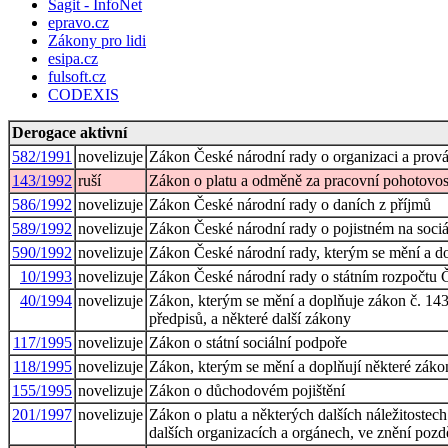
Sagit - InfoNet
epravo.cz
Zákony pro lidi
esipa.cz
fulsoft.cz
CODEXIS
Derogace aktivní
582/1991
novelizuje
Zákon České národní rady o organizaci a prová
143/1992
ruší
Zákon o platu a odměně za pracovní pohotovost
586/1992
novelizuje
Zákon České národní rady o daních z příjmů
589/1992
novelizuje
Zákon České národní rady o pojistném na sociál
590/1992
novelizuje
Zákon České národní rady, kterým se mění a do
10/1993
novelizuje
Zákon České národní rady o státním rozpočtu Č
40/1994
novelizuje
Zákon, kterým se mění a doplňuje zákon č. 143
předpisů, a některé další zákony
117/1995
novelizuje
Zákon o státní sociální podpoře
118/1995
novelizuje
Zákon, kterým se mění a doplňují některé zákony
155/1995
novelizuje
Zákon o důchodovém pojištění
201/1997
novelizuje
Zákon o platu a některých dalších náležitostec
dalších organizacích a orgánech, ve znění pozd