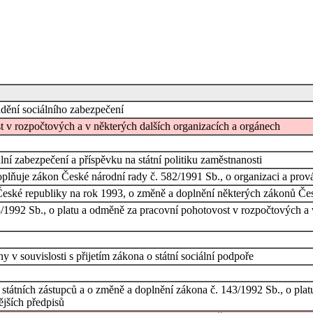
dění sociálního zabezpečení
 v rozpočtových a v některých dalších organizacích a orgánech
ní zabezpečení a příspěvku na státní politiku zaměstnanosti
plňuje zákon České národní rady č. 582/1991 Sb., o organizaci a prová
eské republiky na rok 1993, o změně a doplnění některých zákonů Čes
/1992 Sb., o platu a odměně za pracovní pohotovost v rozpočtových a v
 v souvislosti s přijetím zákona o státní sociální podpoře
h státních zástupců a o změně a doplnění zákona č. 143/1992 Sb., o pl
ějších předpisů