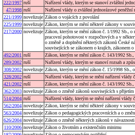
222/1997
ruší
Nařízení vlády, kterým se stanoví zvláštní jedn
47/1998
ruší
Nařízení vlády o zvláštní jednorázové peněžní 
221/1999
novelizuje
Zákon o vojácích z povolání
225/1999
novelizuje
Zákon, kterým se mění některé zákony v souvisl
217/2000
novelizuje
Zákon, kterým se mění zákon č. 1/1992 Sb., o 
pracovní pohotovost v rozpočtových a v některý
o změně a doplnění některých zákonů České nár
souvisejících se zákonem o krajích, zákonem 
492/2001
ruší
Zákon, kterým se mění zákon č. 143/1992 Sb., 
289/2002
ruší
Nařízení vlády, kterým se stanoví rozsah a zp
308/2002
novelizuje
Zákon, kterým se mění zákon č. 15/1998 Sb., o 
328/2002
ruší
Nařízení vlády, kterým se mění nařízení vlády 
421/2002
ruší
Zákon, kterým se mění zákon č. 143/1992 Sb., 
362/2003
novelizuje
Zákon o změně zákonů souvisejících s přijetím
514/2004
ruší
Nařízení vlády, kterým se mění nařízení vlády 
562/2004
novelizuje
Zákon, kterým se mění některé zákony v souvisl
563/2004
novelizuje
Zákon o pedagogických pracovnících a o změn
626/2004
novelizuje
Zákon o změně některých zákonů v návaznosti n
110/2006
novelizuje
Zákon o životním a existenčním minimu
187/2006
novelizuje
Zákon o nemocenském pojištění