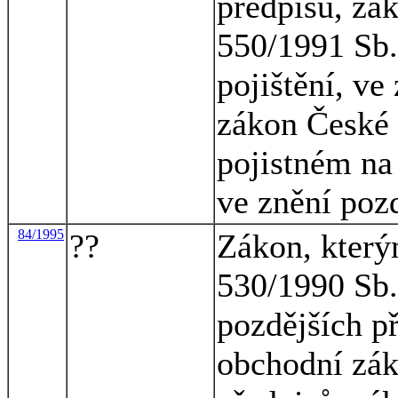
předpisů, zá
550/1991 Sb.
pojištění, ve
zákon České 
pojistném na
ve znění poz
84/1995
??
Zákon, který
530/1990 Sb.
pozdějších p
obchodní zák