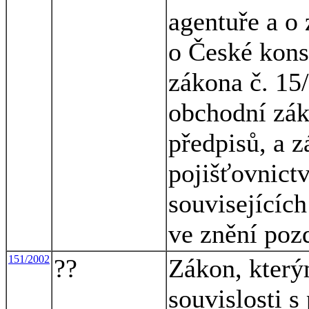
agentuře a o
o České kons
zákona č. 15
obchodní zák
předpisů, a z
pojišťovnict
souvisejících
ve znění poz
151/2002
??
Zákon, který
souvislosti s