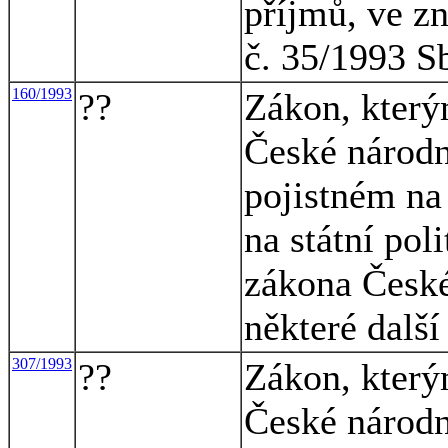
příjmů, ve z
č. 35/1993 S
160/1993
??
Zákon, který
České národn
pojistném na
na státní pol
zákona České
některé dalš
307/1993
??
Zákon, který
České národn