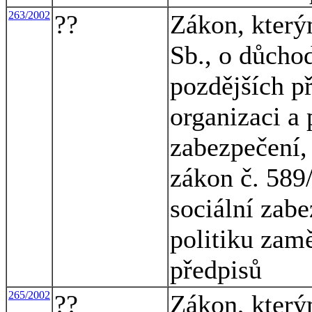
263/2002
??
Zákon, který
Sb., o důcho
pozdějších p
organizaci a 
zabezpečení, 
zákon č. 589
sociální zabe
politiku zamě
předpisů
265/2002
??
Zákon, který