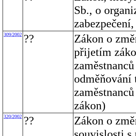
Sb., o organi
zabezpečení,
309/2002
??
Zákon o změn
přijetím záko
zaměstnanců 
odměňování t
zaměstnanců 
zákon)
320/2002
??
Zákon o změn
souvislosti 