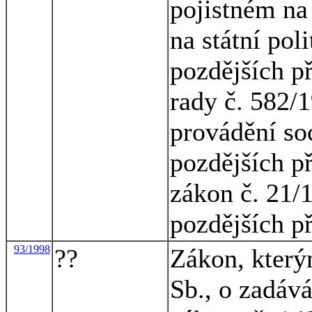
pojistném na
na státní pol
pozdějších p
rady č. 582/1
provádění so
pozdějších p
zákon č. 21/
pozdějších p
93/1998
??
Zákon, který
Sb., o zadáv