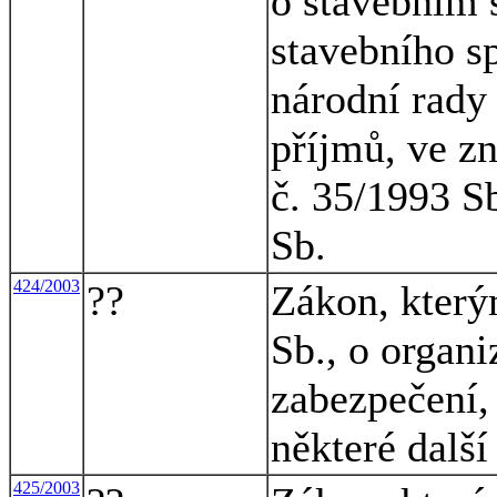
o stavebním 
stavebního s
národní rady 
příjmů, ve z
č. 35/1993 S
Sb.
424/2003
??
Zákon, který
Sb., o organi
zabezpečení, 
některé dalš
425/2003