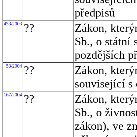
předpisů
453/2003
??
Zákon, který
Sb., o státní
pozdějších př
53/2004
??
Zákon, který
související s
167/2004
??
Zákon, který
Sb., o živno
zákon), ve zn