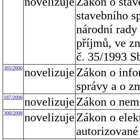
novelizuje
Zákon o stav
stavebního s
národní rady 
příjmů, ve z
č. 35/1993 S
365/2000
novelizuje
Zákon o info
správy a o z
187/2006
novelizuje
Zákon o nem
300/2008
novelizuje
Zákon o elek
autorizované