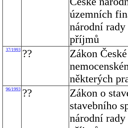
České národn
územních fin
národní rady 
příjmů
37/1993
??
Zákon České 
nemocenském
některých pr
96/1993
??
Zákon o stav
stavebního s
národní rady 