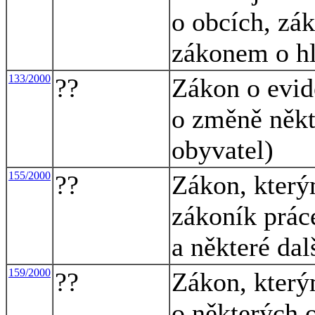
o obcích, zá
zákonem o h
133/2000
??
Zákon o evid
o změně někt
obyvatel)
155/2000
??
Zákon, který
zákoník práce
a některé dal
159/2000
??
Zákon, který
o některých o