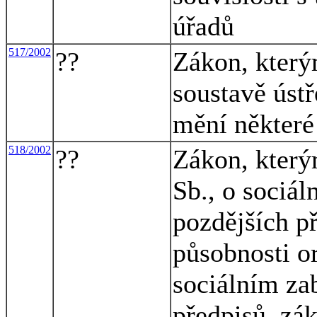
úřadů
517/2002
??
Zákon, který
soustavě ústř
mění některé
518/2002
??
Zákon, který
Sb., o sociál
pozdějších př
působnosti o
sociálním za
předpisů, zák