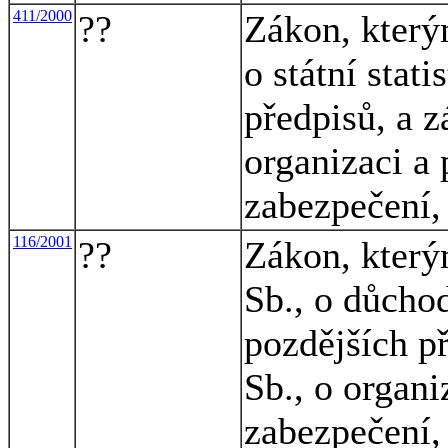
411/2000
??
Zákon, který
o státní stat
předpisů, a z
organizaci a 
zabezpečení,
116/2001
??
Zákon, který
Sb., o důcho
pozdějších p
Sb., o organi
zabezpečení,