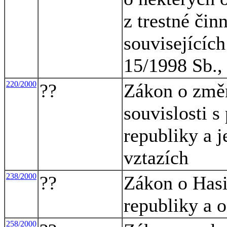
z trestné čin
souvisejících
15/1998 Sb., 
220/2000
??
Zákon o změ
souvislosti 
republiky a 
vztazích
238/2000
??
Zákon o Has
republiky a 
258/2000