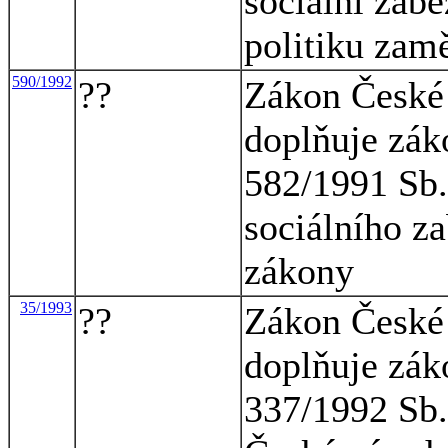
sociální zabe
politiku zam
590/1992
??
Zákon České 
doplňuje zák
582/1991 Sb.
sociálního za
zákony
35/1993
??
Zákon České 
doplňuje zák
337/1992 Sb.