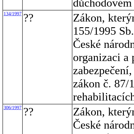
důchodovém p
134/1997
??
Zákon, který
155/1995 Sb.
České národn
organizaci a 
zabezpečení, 
zákon č. 87/
rehabilitacíc
306/1997
??
Zákon, který
České národn