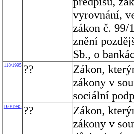
předpisů, zá
vyrovnání, v
zákon č. 99/
znění pozděj
Sb., o banká
118/1995
??
Zákon, který
zákony v souv
sociální pod
160/1995
??
Zákon, který
zákony v souv