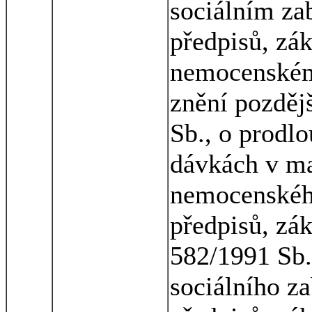
sociálním za
předpisů, zák
nemocenském 
znění pozděj
Sb., o prodl
dávkách v mat
nemocenského
předpisů, zá
582/1991 Sb.
sociálního z