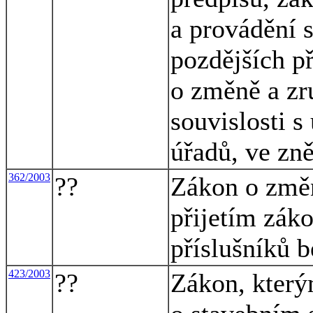
a provádění 
pozdějších př
o změně a zr
souvislosti 
úřadů, ve zn
362/2003
??
Zákon o změn
přijetím zák
příslušníků 
423/2003
??
Zákon, který