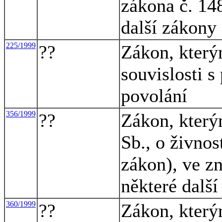
zákona č. 148
další zákony
225/1999
??
Zákon, který
souvislosti s
povolání
356/1999
??
Zákon, který
Sb., o živno
zákon), ve zn
některé dalš
360/1999
??
Zákon, který