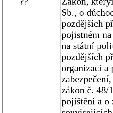
??
Zákon, který
Sb., o důcho
pozdějších p
pojistném na
na státní pol
pozdějších p
organizaci a 
zabezpečení, 
zákon č. 48/
pojištění a 
souvisejícíc