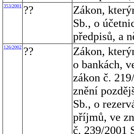
353/2001
??
Zákon, který
Sb., o účetni
předpisů, a n
126/2002
??
Zákon, který
o bankách, v
zákon č. 219
znění pozděj
Sb., o rezerv
příjmů, ve z
č. 239/2001 