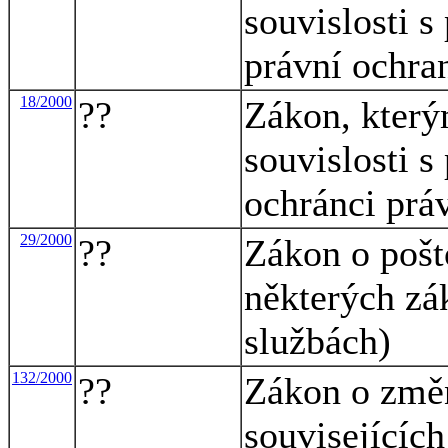
souvislosti s
právní ochran
18/2000
??
Zákon, který
souvislosti s
ochránci prá
29/2000
??
Zákon o pošt
některých zá
službách)
132/2000
??
Zákon o změn
souvisejícíc