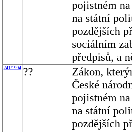
pojistném na
na státní pol
pozdějších p
sociálním za
předpisů, a n
241/1994
??
Zákon, který
České národn
pojistném na
na státní pol
pozdějších p