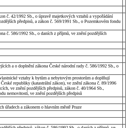
kon č. 42/1992 Sb., o úpravě majetkových vztahů a vypořádání
 pozdějších předpisů, a zákon č. 569/1991 Sb., o Pozemkovém fondu
na č. 586/1992 Sb., o daních z příjmů, ve znění pozdějších
ejících a o doplnění zákona České národní rady č. 586/1992 Sb., o
 vlastnické vztahy k bytům a nebytovým prostorům a doplňují
í České republiky (katastrální zákon), ve znění zákona č. 89/1996
tcích, ve znění pozdějších předpisů, zákon č. 40/1964 Sb.,
odu nemovitostí, ve znění pozdějších předpisů
ích úřadech a zákonem o hlavním městě Praze
ozdějších předpisů, zákon č. 586/1992 Sb., o daních z příjmů, ve