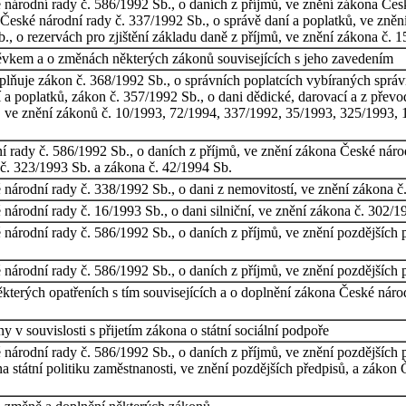
národní rady č. 586/1992 Sb., o daních z příjmů, ve znění zákona Česk
České národní rady č. 337/1992 Sb., o správě daní a poplatků, ve zně
., o rezervách pro zjištění základu daně z příjmů, ve znění zákona č. 
spěvkem a o změnách některých zákonů souvisejících s jeho zavedením
lňuje zákon č. 368/1992 Sb., o správních poplatcích vybíraných sprá
 a poplatků, zákon č. 357/1992 Sb., o dani dědické, darovací a z přev
ů, ve znění zákonů č. 10/1993, 72/1994, 337/1992, 35/1993, 325/1993,
 rady č. 586/1992 Sb., o daních z příjmů, ve znění zákona České národ
č. 323/1993 Sb. a zákona č. 42/1994 Sb.
národní rady č. 338/1992 Sb., o dani z nemovitostí, ve znění zákona č
árodní rady č. 16/1993 Sb., o dani silniční, ve znění zákona č. 302/1
národní rady č. 586/1992 Sb., o daních z příjmů, ve znění pozdějších 
národní rady č. 586/1992 Sb., o daních z příjmů, ve znění pozdějších 
ěkterých opatřeních s tím souvisejících a o doplnění zákona České náro
 v souvislosti s přijetím zákona o státní sociální podpoře
národní rady č. 586/1992 Sb., o daních z příjmů, ve znění pozdějších 
a státní politiku zaměstnanosti, ve znění pozdějších předpisů, a zákon 