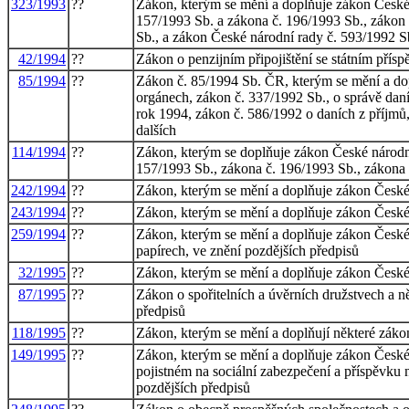
323/1993
??
Zákon, kterým se mění a doplňuje zákon České 
157/1993 Sb. a zákona č. 196/1993 Sb., zákon 
Sb., a zákon České národní rady č. 593/1992 Sb
42/1994
??
Zákon o penzijním připojištění se státním pří
85/1994
??
Zákon č. 85/1994 Sb. ČR, kterým se mění a dop
orgánech, zákon č. 337/1992 Sb., o správě daní
rok 1994, zákon č. 586/1992 o daních z příjm
dalších
114/1994
??
Zákon, kterým se doplňuje zákon České národní
157/1993 Sb., zákona č. 196/1993 Sb., zákona 
242/1994
??
Zákon, kterým se mění a doplňuje zákon České 
243/1994
??
Zákon, kterým se mění a doplňuje zákon České n
259/1994
??
Zákon, kterým se mění a doplňuje zákon České 
papírech, ve znění pozdějších předpisů
32/1995
??
Zákon, kterým se mění a doplňuje zákon České 
87/1995
??
Zákon o spořitelních a úvěrních družstvech a n
předpisů
118/1995
??
Zákon, kterým se mění a doplňují některé zákony
149/1995
??
Zákon, kterým se mění a doplňuje zákon České 
pojistném na sociální zabezpečení a příspěvku n
pozdějších předpisů