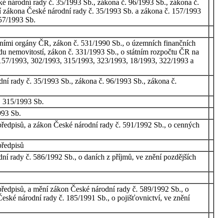
é národní rady č. 35/1993 Sb., zákona č. 96/1993 Sb., zákona č.
ní zákona České národní rady č. 35/1993 Sb. a zákona č. 157/1993
157/1993 Sb.
vními orgány ČR, zákon č. 531/1990 Sb., o územních finančních
odu nemovitostí, zákon č. 331/1993 Sb., o státním rozpočtu ČR na
 157/1993, 302/1993, 315/1993, 323/1993, 18/1993, 322/1993 a
ní rady č. 35/1993 Sb., zákona č. 96/1993 Sb., zákona č.
. 315/1993 Sb.
993 Sb.
předpisů, a zákon České národní rady č. 591/1992 Sb., o cenných
předpisů
dní rady č. 586/1992 Sb., o daních z příjmů, ve znění pozdějších
předpisů, a mění zákon České národní rady č. 589/1992 Sb., o
České národní rady č. 185/1991 Sb., o pojišťovnictví, ve znění