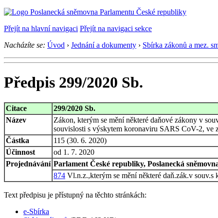
Přejít na hlavní navigaci
Přejít na navigaci sekce
Nacházíte se:
Úvod
›
Jednání a dokumenty
›
Sbírka zákonů a mez. s
Předpis 299/2020 Sb.
Citace
299/2020 Sb.
Název
Zákon, kterým se mění některé daňové zákony v souv
souvislosti s výskytem koronaviru SARS CoV-2, ve z
Částka
115 (30. 6. 2020)
Účinnost
od 1. 7. 2020
Projednávání
Parlament České republiky, Poslanecká sněmovna,
874
Vl.n.z.,kterým se mění některé daň.zák.v souv.s
Text předpisu je přístupný na těchto stránkách:
e-Sbírka