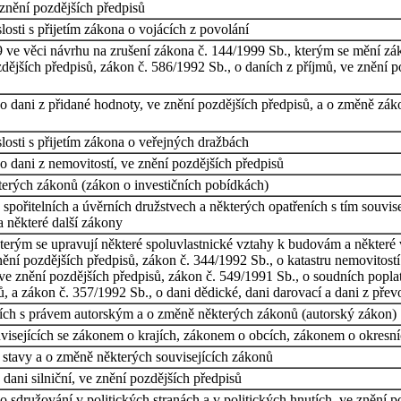
 znění pozdějších předpisů
osti s přijetím zákona o vojácích z povolání
 ve věci návrhu na zrušení zákona č. 144/1999 Sb., kterým se mění zá
dějších předpisů, zákon č. 586/1992 Sb., o daních z příjmů, ve znění
 dani z přidané hodnoty, ve znění pozdějších předpisů, a o změně záko
osti s přijetím zákona o veřejných dražbách
 dani z nemovitostí, ve znění pozdějších předpisů
terých zákonů (zákon o investičních pobídkách)
spořitelních a úvěrních družstvech a některých opatřeních s tím souvis
a některé další zákony
terým se upravují některé spoluvlastnické vztahy k budovám a některé
nění pozdějších předpisů, zákon č. 344/1992 Sb., o katastru nemovitost
 ve znění pozdějších předpisů, zákon č. 549/1991 Sb., o soudních popla
, a zákon č. 357/1992 Sb., o dani dědické, dani darovací a dani z přev
cích s právem autorským a o změně některých zákonů (autorský zákon)
visejících se zákonem o krajích, zákonem o obcích, zákonem o okresn
stavy a o změně některých souvisejících zákonů
dani silniční, ve znění pozdějších předpisů
 sdružování v politických stranách a v politických hnutích, ve znění p