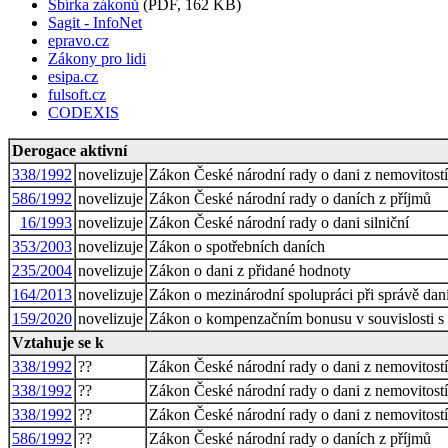
Sbírka zákonů
(PDF, 162 KB)
Sagit - InfoNet
epravo.cz
Zákony pro lidi
esipa.cz
fulsoft.cz
CODEXIS
Derogace aktivní
338/1992
novelizuje
Zákon České národní rady o dani z nemovitostí
586/1992
novelizuje
Zákon České národní rady o daních z příjmů
16/1993
novelizuje
Zákon České národní rady o dani silniční
353/2003
novelizuje
Zákon o spotřebních daních
235/2004
novelizuje
Zákon o dani z přidané hodnoty
164/2013
novelizuje
Zákon o mezinárodní spolupráci při správě daní
159/2020
novelizuje
Zákon o kompenzačním bonusu v souvislosti s
Vztahuje se k
338/1992
??
Zákon České národní rady o dani z nemovitostí
338/1992
??
Zákon České národní rady o dani z nemovitostí
338/1992
??
Zákon České národní rady o dani z nemovitostí
586/1992
??
Zákon České národní rady o daních z příjmů