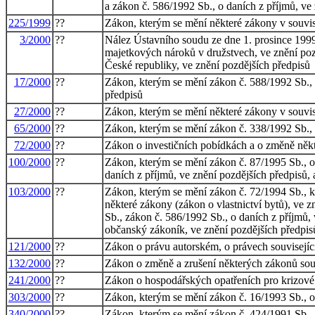
a zákon č. 586/1992 Sb., o daních z příjmů, ve
225/1999
??
Zákon, kterým se mění některé zákony v souvisl
3/2000
??
Nález Ústavního soudu ze dne 1. prosince 1999
majetkových nároků v družstvech, ve znění poz
České republiky, ve znění pozdějších předpisů
17/2000
??
Zákon, kterým se mění zákon č. 588/1992 Sb., o
předpisů
27/2000
??
Zákon, kterým se mění některé zákony v souvisl
65/2000
??
Zákon, kterým se mění zákon č. 338/1992 Sb., o
72/2000
??
Zákon o investičních pobídkách a o změně něk
100/2000
??
Zákon, kterým se mění zákon č. 87/1995 Sb., o 
daních z příjmů, ve znění pozdějších předpisů, 
103/2000
??
Zákon, kterým se mění zákon č. 72/1994 Sb., k
některé zákony (zákon o vlastnictví bytů), ve z
Sb., zákon č. 586/1992 Sb., o daních z příjmů,
občanský zákoník, ve znění pozdějších předpisů
121/2000
??
Zákon o právu autorském, o právech souvisejí
132/2000
??
Zákon o změně a zrušení některých zákonů sou
241/2000
??
Zákon o hospodářských opatřeních pro krizové 
303/2000
??
Zákon, kterým se mění zákon č. 16/1993 Sb., o 
340/2000
??
Zákon, kterým se mění zákon č. 424/1991 Sb., o