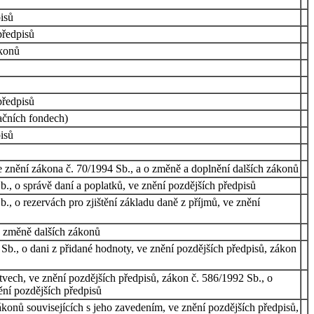
isů
předpisů
ákonů
předpisů
ačních fondech)
isů
e znění zákona č. 70/1994 Sb., a o změně a doplnění dalších zákonů
., o správě daní a poplatků, ve znění pozdějších předpisů
., o rezervách pro zjištění základu daně z příjmů, ve znění
 o změně dalších zákonů
Sb., o dani z přidané hodnoty, ve znění pozdějších předpisů, zákon
ech, ve znění pozdějších předpisů, zákon č. 586/1992 Sb., o
ění pozdějších předpisů
konů souvisejících s jeho zavedením, ve znění pozdějších předpisů,