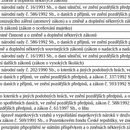
o změně a doplnění některých zákonů
árodní rady č. 16/1993 Sb., o dani silniční, ve znění pozdějších předp
národní rady č. 586/1992 Sb., o daních z příjmů, ve znění pozdějších 
onizujícího záření (atomový zákon) a o změně a doplnění některých z
ch zákonů (zákon o oceňování majetku)
stné činnosti a o změně a doplnění některých zákonů
národní rady č. 586/1992 Sb., o daních z příjmů, ve znění pozdějších 
ně a doplnění některých souvisejících zákonů (zákon o nadacích a nad
árodní rady č. 16/1993 Sb., o dani silniční, ve znění pozdějších předp
í dalších zákonů (zákon o vysokých školách)
národní rady č. 202/1990 Sb., o loteriích a jiných podobných hrách, v
 daních z příjmů, ve znění pozdějších předpisů, a zákon č. 337/1992 Sb
 daních z příjmů, ve znění pozdějších předpisů, a zákon č. 593/1992 Sb
 loteriích a jiných podobných hrách, ve znění pozdějších předpisů, a
 spotřebních daních, ve znění pozdějších předpisů, zákon č. 588/1992 
zdějších předpisů, a zákon č. 61/1997 Sb., o lihu
 úpravě majetkových vztahů a vypořádání majetkových nároků v družstv
, a zákon č. 569/1991 Sb., o Pozemkovém fondu České republiky, ve zn
penzijním připojištění se státním příspěvkem a o změnách některých zá