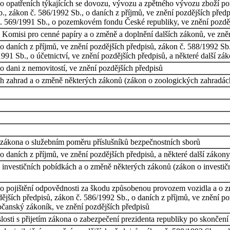
o opatřeních týkajících se dovozu, vývozu a zpětného vývozu zboží por
., zákon č. 586/1992 Sb., o daních z příjmů, ve znění pozdějších předpi
 č. 569/1991 Sb., o pozemkovém fondu České republiky, ve znění pozdě
Komisi pro cenné papíry a o změně a doplnění dalších zákonů, ve zněn
 daních z příjmů, ve znění pozdějších předpisů, zákon č. 588/1992 Sb.
91 Sb., o účetnictví, ve znění pozdějších předpisů, a některé další zá
 dani z nemovitostí, ve znění pozdějších předpisů
 zahrad a o změně některých zákonů (zákon o zoologických zahradác
 zákona o služebním poměru příslušníků bezpečnostních sborů
 daních z příjmů, ve znění pozdějších předpisů, a některé další zákony
investičních pobídkách a o změně některých zákonů (zákon o investiční
o pojištění odpovědnosti za škodu způsobenou provozem vozidla a o zm
ějších předpisů, zákon č. 586/1992 Sb., o daních z příjmů, ve znění po
bčanský zákoník, ve znění pozdějších předpisů
osti s přijetím zákona o zabezpečení prezidenta republiky po skončení