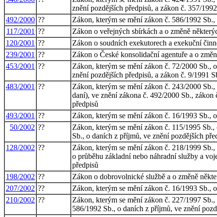
znění pozdějších předpisů, a zákon č. 357/1992
492/2000
??
Zákon, kterým se mění zákon č. 586/1992 Sb., o
117/2001
??
Zákon o veřejných sbírkách a o změně některý
120/2001
??
Zákon o soudních exekutorech a exekuční činno
239/2001
??
Zákon o České konsolidační agentuře a o změn
453/2001
??
Zákon, kterým se mění zákon č. 72/2000 Sb., o
znění pozdějších předpisů, a zákon č. 9/1991 S
483/2001
??
Zákon, kterým se mění zákon č. 243/2000 Sb.
daní), ve znění zákona č. 492/2000 Sb., zákon č
předpisů
493/2001
??
Zákon, kterým se mění zákon č. 16/1993 Sb., o 
50/2002
??
Zákon, kterým se mění zákon č. 115/1995 Sb., o
Sb., o daních z příjmů, ve znění pozdějších pře
128/2002
??
Zákon, kterým se mění zákon č. 218/1999 Sb., 
o průběhu základní nebo náhradní služby a voje
předpisů
198/2002
??
Zákon o dobrovolnické službě a o změně někte
207/2002
??
Zákon, kterým se mění zákon č. 16/1993 Sb., o 
210/2002
??
Zákon, kterým se mění zákon č. 227/1997 Sb., 
586/1992 Sb., o daních z příjmů, ve znění pozd