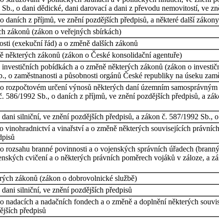
 Sb., o dani dědické, dani darovací a dani z převodu nemovitostí, ve zn
 daních z příjmů, ve znění pozdějších předpisů, a některé další zákony
ch zákonů (zákon o veřejných sbírkách)
sti (exekuční řád) a o změně dalších zákonů
ě některých zákonů (zákon o České konsolidační agentuře)
 investičních pobídkách a o změně některých zákonů (zákon o investičn
b., o zaměstnanosti a působnosti orgánů České republiky na úseku zamě
, o rozpočtovém určení výnosů některých daní územním samosprávným 
. 586/1992 Sb., o daních z příjmů, ve znění pozdějších předpisů, a zák
dani silniční, ve znění pozdějších předpisů, a zákon č. 587/1992 Sb., o
 vinohradnictví a vinařství a o změně některých souvisejících právníc
dpisů
o rozsahu branné povinnosti a o vojenských správních úřadech (branný
nských cvičení a o některých právních poměrech vojáků v záloze, a zá
rých zákonů (zákon o dobrovolnické službě)
dani silniční, ve znění pozdějších předpisů
o nadacích a nadačních fondech a o změně a doplnění některých souvis
ějších předpisů