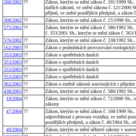
260/2002
??
Zákon, kterým se mění zákon č. 191/1999 Sb., 
dalších zákonů, ve znění zákona č. 121/2000 Sb
příjmů, ve znění pozdějších předpisů, a zákon
308/2002
??
Zákon, kterým se mění zákon č. 15/1998 Sb., o 
575/2002
??
Zákon, kterým se mění zákon č. 586/1992 Sb., o
č. 353/2001 Sb., kterým se mění zákon č. 563/19
576/2002
??
Zákon, kterým se mění zákon č. 338/1992 Sb., o
162/2003
??
Zákon o podmínkách provozování zoologických
353/2003
??
Zákon o spotřebních daních
353/2003
??
Zákon o spotřebních daních
353/2003
??
Zákon o spotřebních daních
353/2003
??
Zákon o spotřebních daních
362/2003
??
Zákon o změně zákonů souvisejících s přijetím
438/2003
??
Zákon, kterým se mění zákon č. 586/1992 Sb., o
19/2004
??
Zákon, kterým se mění zákon č. 72/2000 Sb., o 
zákony
47/2004
??
Zákon, kterým se mění zákon č. 168/1999 Sb., 
odpovědnosti z provozu vozidla), ve znění pozd
pozdějších předpisů, a zákon č. 40/1964 Sb., o
49/2004
??
Zákon, kterým se mění některé zákony v souvisl