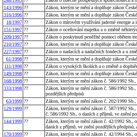
248/1995
??
Zákon o obecně prospěšných společnostech a 
143/1996
??
Zákon, kterým se mění a doplňuje zákon České n
316/1996
??
Zákon, kterým se mění a doplňuje zákon České 
18/1997
??
Zákon o mírovém využívání jaderné energie a i
151/1997
??
Zákon o oceňování majetku a o změně některý
209/1997
??
Zákon o poskytnutí peněžité pomoci obětem tre
210/1997
??
Zákon, kterým se mění a doplňuje zákon České 
227/1997
??
Zákon o nadacích a nadačních fondech a o změ
61/1998
??
Zákon, kterým se mění a doplňuje zákon České n
111/1998
??
Zákon o vysokých školách a o změně a doplněn
149/1998
??
Zákon, kterým se mění a doplňuje zákon České 
168/1998
??
Zákon, kterým se mění zákon č. 586/1992 Sb., o
333/1998
??
Zákon, kterým se mění zákon č. 586/1992 Sb., o
pozdějších předpisů
63/1999
??
Zákon, kterým se mění zákon č. 202/1990 Sb., o
129/1999
??
Zákon, kterým se mění zákon č. 587/1992 Sb., o
č. 586/1992 Sb., o daních z příjmů, ve znění po
144/1999
??
Zákon, kterým se mění zákon č. 42/1992 Sb., o
daních z příjmů, ve znění pozdějších předpisů
170/1999
??
Zákon, kterým se mění zákon č. 42/1994 Sb., o 