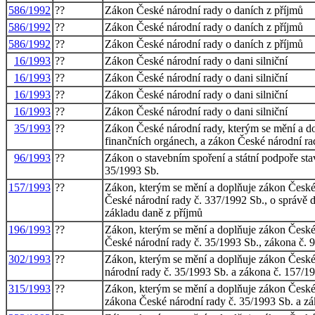
586/1992
??
Zákon České národní rady o daních z příjmů
586/1992
??
Zákon České národní rady o daních z příjmů
586/1992
??
Zákon České národní rady o daních z příjmů
16/1993
??
Zákon České národní rady o dani silniční
16/1993
??
Zákon České národní rady o dani silniční
16/1993
??
Zákon České národní rady o dani silniční
16/1993
??
Zákon České národní rady o dani silniční
35/1993
??
Zákon České národní rady, kterým se mění a do
finančních orgánech, a zákon České národní ra
96/1993
??
Zákon o stavebním spoření a státní podpoře sta
35/1993 Sb.
157/1993
??
Zákon, kterým se mění a doplňuje zákon České 
České národní rady č. 337/1992 Sb., o správě d
základu daně z příjmů
196/1993
??
Zákon, kterým se mění a doplňuje zákon České 
České národní rady č. 35/1993 Sb., zákona č. 
302/1993
??
Zákon, kterým se mění a doplňuje zákon České n
národní rady č. 35/1993 Sb. a zákona č. 157/19
315/1993
??
Zákon, kterým se mění a doplňuje zákon České n
zákona České národní rady č. 35/1993 Sb. a z