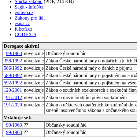
Sbírka zákonů
(PDF, 214 KB)
Sagit - InfoNet
epravo.cz
Zákony pro lidi
esipa.cz
fulsoft.cz
CODEXIS
Derogace aktivní
99/1963
novelizuje
Občanský soudní řád
358/1992
novelizuje
Zákon České národní rady o notářích a jejich či
586/1992
novelizuje
Zákon České národní rady o daních z příjmů
589/1992
novelizuje
Zákon České národní rady o pojistném na sociál
592/1992
novelizuje
Zákon České národní rady o pojistném na všeob
120/2001
novelizuje
Zákon o soudních exekutorech a exekuční činno
91/2012
novelizuje
Zákon o mezinárodním právu soukromém
191/2020
novelizuje
Zákon o některých opatřeních ke zmírnění dopa
změně insolvenčního zákona a občanského sou
Vztahuje se k
99/1963
??
Občanský soudní řád
99/1963
??
Občanský soudní řád