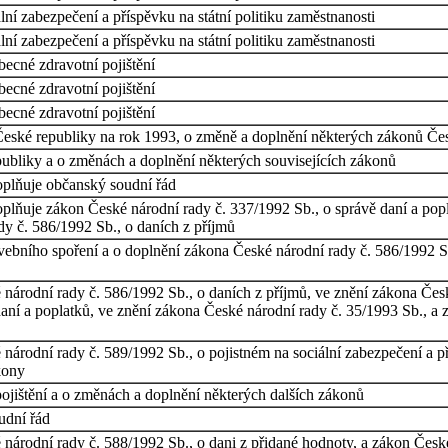
ní zabezpečení a příspěvku na státní politiku zaměstnanosti
ní zabezpečení a příspěvku na státní politiku zaměstnanosti
ecné zdravotní pojištění
ecné zdravotní pojištění
ecné zdravotní pojištění
eské republiky na rok 1993, o změně a doplnění některých zákonů Čes
bliky a o změnách a doplnění některých souvisejících zákonů
oplňuje občanský soudní řád
plňuje zákon České národní rady č. 337/1992 Sb., o správě daní a pop
dy č. 586/1992 Sb., o daních z příjmů
vebního spoření a o doplnění zákona České národní rady č. 586/1992 Sb
národní rady č. 586/1992 Sb., o daních z příjmů, ve znění zákona Čes
aní a poplatků, ve znění zákona České národní rady č. 35/1993 Sb., a z
árodní rady č. 589/1992 Sb., o pojistném na sociální zabezpečení a př
kony
ištění a o změnách a doplnění některých dalších zákonů
udní řád
národní rady č. 588/1992 Sb., o dani z přidané hodnoty, a zákon České