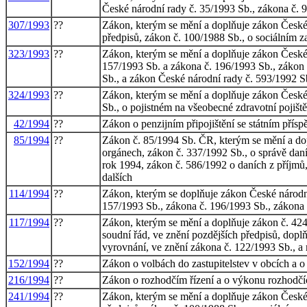
České národní rady č. 35/1993 Sb., zákona č. 
307/1993
??
Zákon, kterým se mění a doplňuje zákon České n
předpisů, zákon č. 100/1988 Sb., o sociálním z
323/1993
??
Zákon, kterým se mění a doplňuje zákon České 
157/1993 Sb. a zákona č. 196/1993 Sb., zákon 
Sb., a zákon České národní rady č. 593/1992 Sb
324/1993
??
Zákon, kterým se mění a doplňuje zákon České 
Sb., o pojistném na všeobecné zdravotní pojiště
42/1994
??
Zákon o penzijním připojištění se státním pří
85/1994
??
Zákon č. 85/1994 Sb. ČR, kterým se mění a dop
orgánech, zákon č. 337/1992 Sb., o správě daní
rok 1994, zákon č. 586/1992 o daních z příjm
dalších
114/1994
??
Zákon, kterým se doplňuje zákon České národní
157/1993 Sb., zákona č. 196/1993 Sb., zákona 
117/1994
??
Zákon, kterým se mění a doplňuje zákon č. 424/
soudní řád, ve znění pozdějších předpisů, dopl
vyrovnání, ve znění zákona č. 122/1993 Sb., a 
152/1994
??
Zákon o volbách do zastupitelstev v obcích a 
216/1994
??
Zákon o rozhodčím řízení a o výkonu rozhodčí
241/1994
??
Zákon, kterým se mění a doplňuje zákon České n