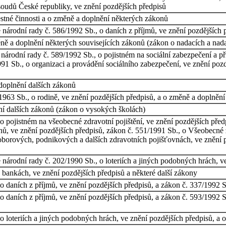
 soudů České republiky, ve znění pozdějších předpisů
stné činnosti a o změně a doplnění některých zákonů
národní rady č. 586/1992 Sb., o daních z příjmů, ve znění pozdějších 
ně a doplnění některých souvisejících zákonů (zákon o nadacích a nad
árodní rady č. 589/1992 Sb., o pojistném na sociální zabezpečení a pří
91 Sb., o organizaci a provádění sociálního zabezpečení, ve znění pozd
doplnění dalších zákonů
963 Sb., o rodině, ve znění pozdějších předpisů, a o změně a doplnění
í dalších zákonů (zákon o vysokých školách)
 pojistném na všeobecné zdravotní pojištění, ve znění pozdějších předp
nů, ve znění pozdějších předpisů, zákon č. 551/1991 Sb., o Všeobecné 
 oborových, podnikových a dalších zdravotních pojišťovnách, ve znění 
národní rady č. 202/1990 Sb., o loteriích a jiných podobných hrách, v
 bankách, ve znění pozdějších předpisů a některé další zákony
 daních z příjmů, ve znění pozdějších předpisů, a zákon č. 337/1992 Sb
 daních z příjmů, ve znění pozdějších předpisů, a zákon č. 593/1992 Sb
 loteriích a jiných podobných hrách, ve znění pozdějších předpisů, a