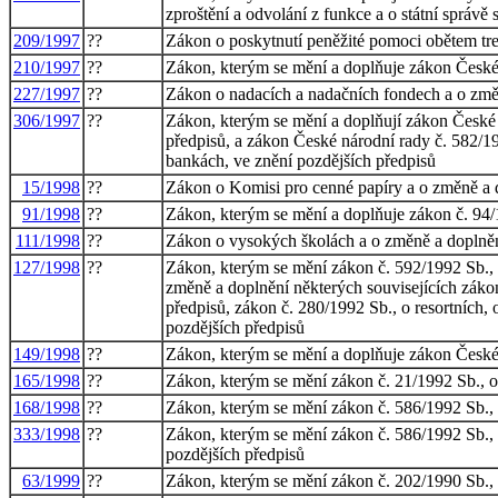
zproštění a odvolání z funkce a o státní správě
209/1997
??
Zákon o poskytnutí peněžité pomoci obětem tre
210/1997
??
Zákon, kterým se mění a doplňuje zákon České 
227/1997
??
Zákon o nadacích a nadačních fondech a o změ
306/1997
??
Zákon, kterým se mění a doplňují zákon České n
předpisů, a zákon České národní rady č. 582/19
bankách, ve znění pozdějších předpisů
15/1998
??
Zákon o Komisi pro cenné papíry a o změně a 
91/1998
??
Zákon, kterým se mění a doplňuje zákon č. 94/1
111/1998
??
Zákon o vysokých školách a o změně a doplněn
127/1998
??
Zákon, kterým se mění zákon č. 592/1992 Sb., o
změně a doplnění některých souvisejících záko
předpisů, zákon č. 280/1992 Sb., o resortních,
pozdějších předpisů
149/1998
??
Zákon, kterým se mění a doplňuje zákon České 
165/1998
??
Zákon, kterým se mění zákon č. 21/1992 Sb., o
168/1998
??
Zákon, kterým se mění zákon č. 586/1992 Sb., o
333/1998
??
Zákon, kterým se mění zákon č. 586/1992 Sb., o
pozdějších předpisů
63/1999
??
Zákon, kterým se mění zákon č. 202/1990 Sb., o