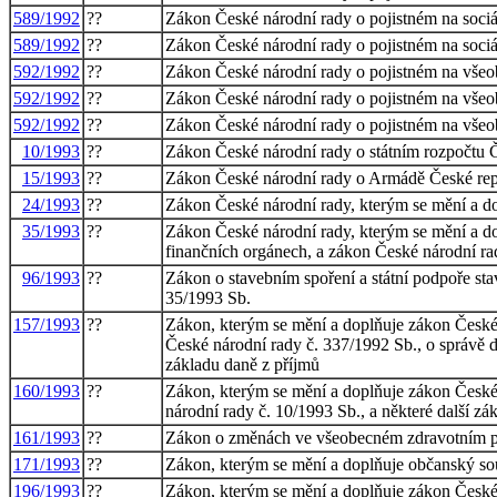
589/1992
??
Zákon České národní rady o pojistném na sociál
589/1992
??
Zákon České národní rady o pojistném na sociál
592/1992
??
Zákon České národní rady o pojistném na všeob
592/1992
??
Zákon České národní rady o pojistném na všeob
592/1992
??
Zákon České národní rady o pojistném na všeob
10/1993
??
Zákon České národní rady o státním rozpočtu Č
15/1993
??
Zákon České národní rady o Armádě České repu
24/1993
??
Zákon České národní rady, kterým se mění a d
35/1993
??
Zákon České národní rady, kterým se mění a do
finančních orgánech, a zákon České národní ra
96/1993
??
Zákon o stavebním spoření a státní podpoře sta
35/1993 Sb.
157/1993
??
Zákon, kterým se mění a doplňuje zákon České 
České národní rady č. 337/1992 Sb., o správě d
základu daně z příjmů
160/1993
??
Zákon, kterým se mění a doplňuje zákon České n
národní rady č. 10/1993 Sb., a některé další zá
161/1993
??
Zákon o změnách ve všeobecném zdravotním poj
171/1993
??
Zákon, kterým se mění a doplňuje občanský so
196/1993
??
Zákon, kterým se mění a doplňuje zákon České 