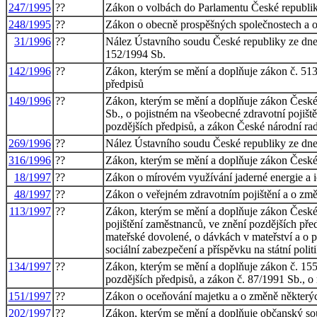
247/1995
??
Zákon o volbách do Parlamentu České republik
248/1995
??
Zákon o obecně prospěšných společnostech a 
31/1996
??
Nález Ústavního soudu České republiky ze dne 
152/1994 Sb.
142/1996
??
Zákon, kterým se mění a doplňuje zákon č. 513
předpisů
149/1996
??
Zákon, kterým se mění a doplňuje zákon České 
Sb., o pojistném na všeobecné zdravotní pojišt
pozdějších předpisů, a zákon České národní rad
269/1996
??
Nález Ústavního soudu České republiky ze dne
316/1996
??
Zákon, kterým se mění a doplňuje zákon České 
18/1997
??
Zákon o mírovém využívání jaderné energie a i
48/1997
??
Zákon o veřejném zdravotním pojištění a o změ
113/1997
??
Zákon, kterým se mění a doplňuje zákon České 
pojištění zaměstnanců, ve znění pozdějších pře
mateřské dovolené, o dávkách v mateřství a o p
sociální zabezpečení a příspěvku na státní poli
134/1997
??
Zákon, kterým se mění a doplňuje zákon č. 155
pozdějších předpisů, a zákon č. 87/1991 Sb., o
151/1997
??
Zákon o oceňování majetku a o změně některý
202/1997
??
Zákon, kterým se mění a doplňuje občanský soud