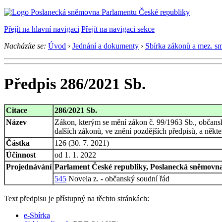
Přejít na hlavní navigaci
Přejít na navigaci sekce
Nacházíte se:
Úvod
›
Jednání a dokumenty
›
Sbírka zákonů a mez. s
Předpis 286/2021 Sb.
Citace
286/2021 Sb.
Název
Zákon, kterým se mění zákon č. 99/1963 Sb., občansk
dalších zákonů, ve znění pozdějších předpisů, a někte
Částka
126 (30. 7. 2021)
Účinnost
od 1. 1. 2022
Projednávání
Parlament České republiky, Poslanecká sněmovna,
545
Novela z. - občanský soudní řád
Text předpisu je přístupný na těchto stránkách:
e-Sbírka