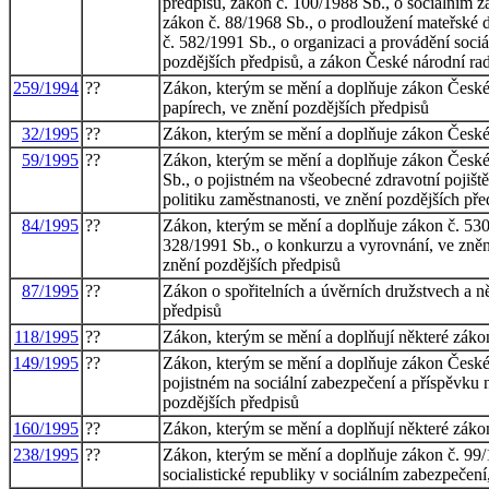
předpisů, zákon č. 100/1988 Sb., o sociálním z
zákon č. 88/1968 Sb., o prodloužení mateřské d
č. 582/1991 Sb., o organizaci a provádění soci
pozdějších předpisů, a zákon České národní rad
259/1994
??
Zákon, kterým se mění a doplňuje zákon České 
papírech, ve znění pozdějších předpisů
32/1995
??
Zákon, kterým se mění a doplňuje zákon České 
59/1995
??
Zákon, kterým se mění a doplňuje zákon České 
Sb., o pojistném na všeobecné zdravotní pojiště
politiku zaměstnanosti, ve znění pozdějších př
84/1995
??
Zákon, kterým se mění a doplňuje zákon č. 530/
328/1991 Sb., o konkurzu a vyrovnání, ve znění
znění pozdějších předpisů
87/1995
??
Zákon o spořitelních a úvěrních družstvech a n
předpisů
118/1995
??
Zákon, kterým se mění a doplňují některé zákony
149/1995
??
Zákon, kterým se mění a doplňuje zákon České 
pojistném na sociální zabezpečení a příspěvku n
pozdějších předpisů
160/1995
??
Zákon, kterým se mění a doplňují některé zákon
238/1995
??
Zákon, kterým se mění a doplňuje zákon č. 99/
socialistické republiky v sociálním zabezpečení