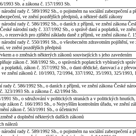
96/1993 Sb. a zákona č. 157/1993 Sb.
árodní rady č. 589/1992 Sb., o pojistném na sociální zabezpečení a pří
abezpečení, ve znění pozdějších předpisů, a některé další zákony
národní rady č. 586/1992 Sb., o daních z příjmů, ve znění zákona Česk
České národní rady č. 337/1992 Sb., o správě daní a poplatků, ve zně
., o rezervách pro zjištění základu daně z příjmů, ve znění zákona č. 
národní rady č. 550/1991 Sb., o všeobecném zdravotním pojištění, ve 
ní, ve znění pozdějších předpisů
spěvkem a o změnách některých zákonů souvisejících s jeho zavedením
lňuje zákon č. 368/1992 Sb., o správních poplatcích vybíraných sprá
 a poplatků, zákon č. 357/1992 Sb., o dani dědické, darovací a z přev
ů, ve znění zákonů č. 10/1993, 72/1994, 337/1992, 35/1993, 325/1993,
 rady č. 586/1992 Sb., o daních z příjmů, ve znění zákona České národ
č. 323/1993 Sb. a zákona č. 42/1994 Sb.
1991 Sb., o sdružování v politických stranách a v politických hnutích
ňuje zákon č. 166/1993 Sb., o Nejvyšším kontrolním úřadu, ve znění z
mění zákon č. 563/1991 Sb., o účetnictví
o změně a doplnění některých dalších zákonů
ch nálezů
árodní rady č. 589/1992 Sb., o pojistném na sociální zabezpečení a pří