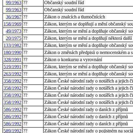
99/1963
??
Občanský soudní řád
99/1963
??
Občanský soudní řád
36/1967
??
Zákon o znalcích a tlumočnících
158/1969
??
Zákon, kterým se doplňují a mění občanský so
49/1973
??
Zákon, kterým se mění a doplňuje občanský so
20/1975
??
Zákon, kterým se mění a doplňují některá další
133/1982
??
Zákon, kterým se mění a doplňuje občanský so
180/1990
??
Zákon o změnách předpisů o nemocenském a soc
328/1991
??
Zákon o konkursu a vyrovnání
519/1991
??
Zákon, kterým se mění a doplňuje občanský sou
263/1992
??
Zákon, kterým se mění a doplňuje občanský so
358/1992
??
Zákon České národní rady o notářích a jejich či
358/1992
??
Zákon České národní rady o notářích a jejich či
358/1992
??
Zákon České národní rady o notářích a jejich či
358/1992
??
Zákon České národní rady o notářích a jejich či
586/1992
??
Zákon České národní rady o daních z příjmů
586/1992
??
Zákon České národní rady o daních z příjmů
586/1992
??
Zákon České národní rady o daních z příjmů
589/1992
??
Zákon České národní rady o pojistném na sociál