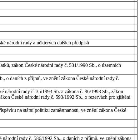
ké národní rady a některých dalších předpisů
latků, zákon České národní rady č. 531/1990 Sb., o územních
., o daních z příjmů, ve znění zákona České národní rady č.
ké národní rady č. 35/1993 Sb. a zákona č. 96/1993 Sb., zákon
ákon České národní rady č. 593/1992 Sb., o rezervách pro zjištění
íspěvku na státní politiku zaměstnanosti, ve znění zákona České
 národní rady č. 586/1992 Sb., o daních z příjmů, ve znění zákona