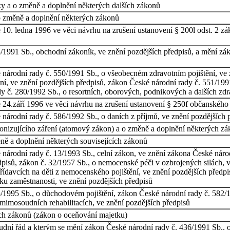
y a o změně a doplnění některých dalších zákonů
o změně a doplnění některých zákonů
10. ledna 1996 ve věci návrhu na zrušení ustanovení § 200l odst. 2 zá
/1991 Sb., obchodní zákoník, ve znění pozdějších předpisů, a mění zák
národní rady č. 550/1991 Sb., o všeobecném zdravotním pojištění, ve 
ění, ve znění pozdějších předpisů, zákon České národní rady č. 551/19
y č. 280/1992 Sb., o resortních, oborových, podnikových a dalších zdr
 24.září 1996 ve věci návrhu na zrušení ustanovení § 250f občanského
národní rady č. 586/1992 Sb., o daních z příjmů, ve znění pozdějších 
onizujícího záření (atomový zákon) a o změně a doplnění některých z
ně a doplnění některých souvisejících zákonů
národní rady č. 13/1993 Sb., celní zákon, ve znění zákona České nár
dpisů, zákon č. 32/1957 Sb., o nemocenské péči v ozbrojených silách, v
řídavcích na děti z nemocenského pojištění, ve znění pozdějších předp
tiku zaměstnanosti, ve znění pozdějších předpisů
/1995 Sb., o důchodovém pojištění, zákon České národní rady č. 582/19
 mimosoudních rehabilitacích, ve znění pozdějších předpisů
ch zákonů (zákon o oceňování majetku)
ní řád a kterým se mění zákon České národní rady č. 436/1991 Sb., o n