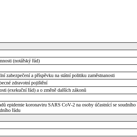
nnosti (notářský řád)
ní zabezpečení a příspěvku na státní politiku zaměstnanosti
ecné zdravotní pojištění
sti (exekuční řád) a o změně dalších zákonů
dů epidemie koronaviru SARS CoV-2 na osoby účastnící se soudního říz
dního řádu