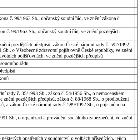
kona č. 99/1963 Sb., občanský soudní řád, ve znění zákona č.
on č. 99/1963 Sb., občanský soudní řád, ve znění pozdějších
znění pozdějších předpisů, zákon České národní rady č. 592/1992
91 Sb., o Všeobecné zdravotní pojišťovně České republiky, ve znění
avotních pojišťovnách, ve znění pozdějších předpisů
 soudního řádu
předpisů
ákonů
odní rady č. 35/1993 Sb., zákon č. 54/1956 Sb., o nemocenském
e znění pozdějších předpisů, zákon č. 88/1968 Sb., o prodloužení
isů, a zákon České národní rady č. 589/1992 Sb., o pojistném na
91 Sb., o organizaci a provádění sociálního zabezpečení, ve znění
ěkterých opatřeních v soudnictví, o volbách přísedících, jejich