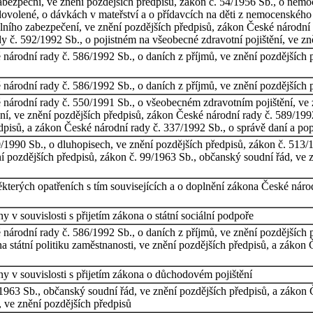
abezpeční, ve znění pozdějších předpisů, zákon č. 54/1956 Sb., o nemo
ovolené, o dávkách v mateřství a o přídavcích na děti z nemocenského 
álního zabezpečení, ve znění pozdějších předpisů, zákon České národní
y č. 592/1992 Sb., o pojistném na všeobecné zdravotní pojištění, ve zn
národní rady č. 586/1992 Sb., o daních z příjmů, ve znění pozdějších 
národní rady č. 586/1992 Sb., o daních z příjmů, ve znění pozdějších 
národní rady č. 550/1991 Sb., o všeobecném zdravotním pojištění, ve 
ní, ve znění pozdějších předpisů, zákon České národní rady č. 589/1992
edpisů, a zákon České národní rady č. 337/1992 Sb., o správě daní a pop
1990 Sb., o dluhopisech, ve znění pozdějších předpisů, zákon č. 513/1
 pozdějších předpisů, zákon č. 99/1963 Sb., občanský soudní řád, ve z
ěkterých opatřeních s tím souvisejících a o doplnění zákona České náro
 v souvislosti s přijetím zákona o státní sociální podpoře
národní rady č. 586/1992 Sb., o daních z příjmů, ve znění pozdějších 
a státní politiku zaměstnanosti, ve znění pozdějších předpisů, a zákon 
y v souvislosti s přijetím zákona o důchodovém pojištění
1963 Sb., občanský soudní řád, ve znění pozdějších předpisů, a zákon
, ve znění pozdějších předpisů