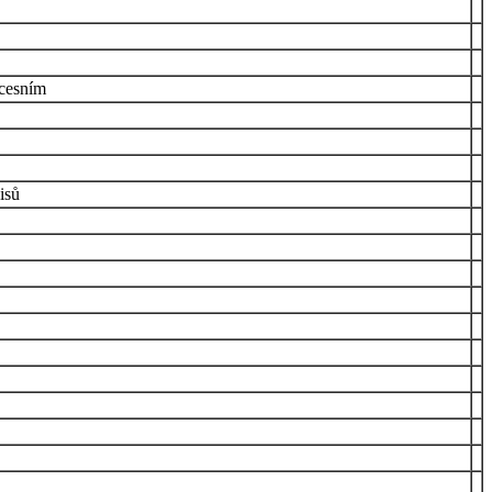
ocesním
isů