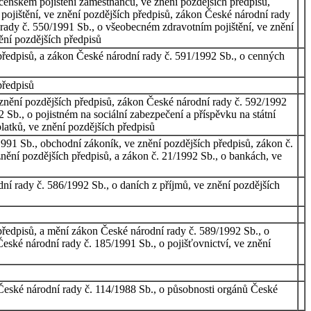
cenském pojištění zaměstnanců, ve znění pozdějších předpisů,
pojištění, ve znění pozdějších předpisů, zákon České národní rady
 rady č. 550/1991 Sb., o všeobecném zdravotním pojištění, ve znění
ění pozdějších předpisů
předpisů, a zákon České národní rady č. 591/1992 Sb., o cenných
předpisů
znění pozdějších předpisů, zákon České národní rady č. 592/1992
 Sb., o pojistném na sociální zabezpečení a příspěvku na státní
latků, ve znění pozdějších předpisů
991 Sb., obchodní zákoník, ve znění pozdějších předpisů, zákon č.
nění pozdějších předpisů, a zákon č. 21/1992 Sb., o bankách, ve
dní rady č. 586/1992 Sb., o daních z příjmů, ve znění pozdějších
předpisů, a mění zákon České národní rady č. 589/1992 Sb., o
České národní rady č. 185/1991 Sb., o pojišťovnictví, ve znění
 České národní rady č. 114/1988 Sb., o působnosti orgánů České