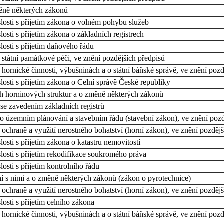
ěně některých zákonů
losti s přijetím zákona o volném pohybu služeb
osti s přijetím zákona o základních registrech
osti s přijetím daňového řádu
státní památkové péči, ve znění pozdějších předpisů
hornické činnosti, výbušninách a o státní báňské správě, ve znění pozd
osti s přijetím zákona o Celní správě České republiky
ch horninových struktur a o změně některých zákonů
se zavedením základních registrů
o územním plánování a stavebním řádu (stavební zákon), ve znění pozdě
ochraně a využití nerostného bohatství (horní zákon), ve znění pozdějš
osti s přijetím zákona o katastru nemovitostí
losti s přijetím rekodifikace soukromého práva
osti s přijetím kontrolního řádu
í s nimi a o změně některých zákonů (zákon o pyrotechnice)
ochraně a využití nerostného bohatství (horní zákon), ve znění pozdějš
osti s přijetím celního zákona
hornické činnosti, výbušninách a o státní báňské správě, ve znění pozd