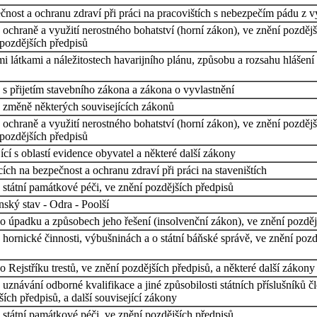
ečnost a ochranu zdraví při práci na pracovištích s nebezpečím pádu z
ochraně a využití nerostného bohatství (horní zákon), ve znění pozdější
 pozdějších předpisů
 látkami a náležitostech havarijního plánu, způsobu a rozsahu hlášení 
s přijetím stavebního zákona a zákona o vyvlastnění
o změně některých souvisejících zákonů
ochraně a využití nerostného bohatství (horní zákon), ve znění pozdější
 pozdějších předpisů
cí s oblastí evidence obyvatel a některé další zákony
ích na bezpečnost a ochranu zdraví při práci na staveništích
státní památkové péči, ve znění pozdějších předpisů
ský stav - Odra - Poolší
 úpadku a způsobech jeho řešení (insolvenční zákon), ve znění pozdější
hornické činnosti, výbušninách a o státní báňské správě, ve znění pozd
Rejstříku trestů, ve znění pozdějších předpisů, a některé další zákony
uznávání odborné kvalifikace a jiné způsobilosti státních příslušníků
ích předpisů, a další související zákony
státní památkové péči, ve znění pozdějších předpisů