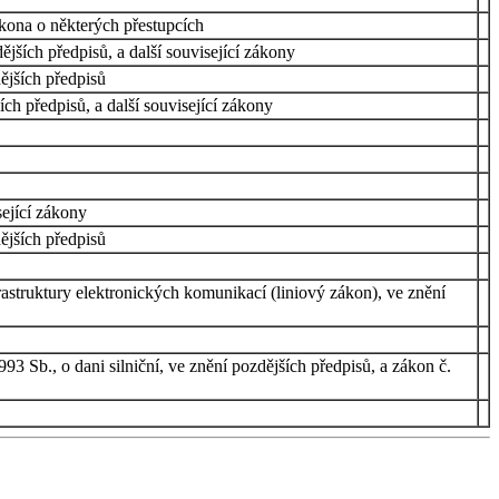
ákona o některých přestupcích
ších předpisů, a další související zákony
ějších předpisů
ch předpisů, a další související zákony
sející zákony
ějších předpisů
rastruktury elektronických komunikací (liniový zákon), ve znění
3 Sb., o dani silniční, ve znění pozdějších předpisů, a zákon č.