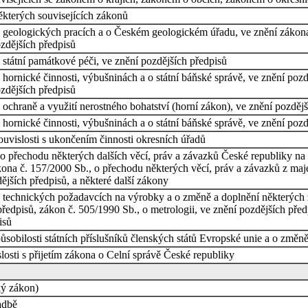
kterých souvisejících zákonů
 geologických pracích a o Českém geologickém úřadu, ve znění zákona 
ozdějších předpisů
státní památkové péči, ve znění pozdějších předpisů
hornické činnosti, výbušninách a o státní báňské správě, ve znění pozdě
ozdějších předpisů
ochraně a využití nerostného bohatství (horní zákon), ve znění pozdějš
hornické činnosti, výbušninách a o státní báňské správě, ve znění pozd
uvislosti s ukončením činnosti okresních úřadů
 přechodu některých dalších věcí, práv a závazků České republiky na k
ona č. 157/2000 Sb., o přechodu některých věcí, práv a závazků z maje
dějších předpisů, a některé další zákony
 technických požadavcích na výrobky a o změně a doplnění některých z
ředpisů, zákon č. 505/1990 Sb., o metrologii, ve znění pozdějších před
isů
ůsobilosti státních příslušníků členských států Evropské unie a o změ
osti s přijetím zákona o Celní správě České republiky
ký zákon)
adbě