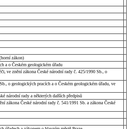
(horní zákon)
cích a o Českém geologickém úřadu
či, ve znění zákona České národní rady č. 425/1990 Sb., o
 Sb., o geologických pracích a o Českém geologickém úřadu, ve
ké národní rady a některých dalších předpisů
znění zákona České národní rady č. 541/1991 Sb. a zákona České
ích úřadech a zákonem o hlavním městě Praze