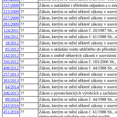
157/2009
??
Zákon o nakládání s těžebním odpadem a o zm
223/2009
??
Zákon, kterým se mění některé zákony v souvis
227/2009
??
Zákon, kterým se mění některé zákony v souvisl
281/2009
??
Zákon, kterým se mění některé zákony v souvisl
124/2011
??
Zákon, kterým se mění zákon č. 20/1987 Sb., o 
184/2011
??
Zákon, kterým se mění zákon č. 61/1988 Sb., o 
18/2012
??
Zákon, kterým se mění některé zákony v souvisl
85/2012
??
Zákon o ukládání oxidu uhličitého do přírodní
142/2012
??
Zákon o změně některých zákonů v souvislosti 
350/2012
??
Zákon, kterým se mění zákon č. 183/2006 Sb., 
498/2012
??
Zákon, kterým se mění zákon č. 44/1988 Sb., o 
257/2013
??
Zákon, kterým se mění některé zákony v souvisl
303/2013
??
Zákon, kterým se mění některé zákony v souvis
64/2014
??
Zákon, kterým se mění některé zákony v souvisl
206/2015
??
Zákon o pyrotechnických výrobcích a zacházen
89/2016
??
Zákon, kterým se mění zákon č. 44/1988 Sb., o 
243/2016
??
Zákon, kterým se mění některé zákony v souvisl
451/2016
??
Zákon, kterým se mění zákon č. 61/1988 Sb., o 
sledovatelnosti výbušnin pro civilní použití