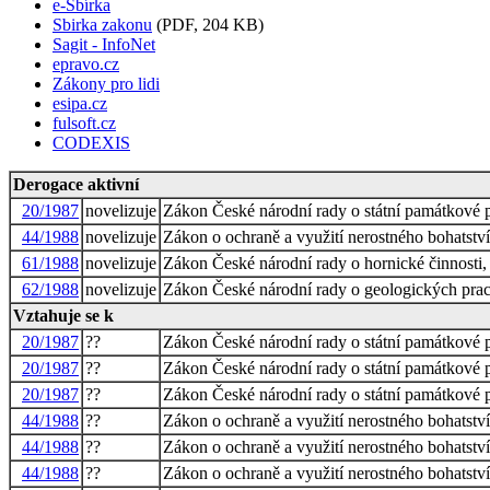
e-Sbírka
Sbirka zakonu
(PDF, 204 KB)
Sagit - InfoNet
epravo.cz
Zákony pro lidi
esipa.cz
fulsoft.cz
CODEXIS
Derogace aktivní
20/1987
novelizuje
Zákon České národní rady o státní památkové 
44/1988
novelizuje
Zákon o ochraně a využití nerostného bohatství
61/1988
novelizuje
Zákon České národní rady o hornické činnosti, 
62/1988
novelizuje
Zákon České národní rady o geologických pra
Vztahuje se k
20/1987
??
Zákon České národní rady o státní památkové 
20/1987
??
Zákon České národní rady o státní památkové 
20/1987
??
Zákon České národní rady o státní památkové 
44/1988
??
Zákon o ochraně a využití nerostného bohatství
44/1988
??
Zákon o ochraně a využití nerostného bohatství
44/1988
??
Zákon o ochraně a využití nerostného bohatství