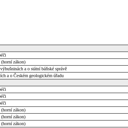
péči
 (horní zákon)
výbušninách a o státní báňské správě
cích a o Českém geologickém úřadu
péči
péči
péči
 (horní zákon)
 (horní zákon)
 (horní zákon)