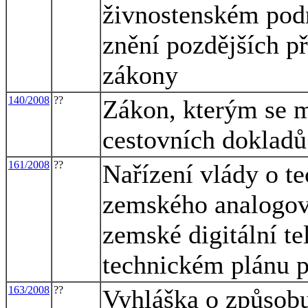
živnostenském podn
znění pozdějších př
zákony
140/2008
??
Zákon, kterým se m
cestovních dokladů
161/2008
??
Nařízení vlády o t
zemského analogové
zemské digitální te
technickém plánu 
163/2008
??
Vyhláška o způsobu