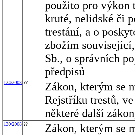
použito pro výkon t
kruté, nelidské či 
trestání, a o posky
zbožím související
Sb., o správních po
předpisů
124/2008
??
Zákon, kterým se m
Rejstříku trestů, v
některé další záko
130/2008
??
Zákon, kterým se m