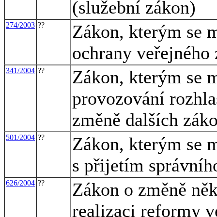
(služební zákon)
274/2003
??
Zákon, kterým se m
ochrany veřejného 
341/2004
??
Zákon, kterým se m
provozování rozhlas
změně dalších záko
501/2004
??
Zákon, kterým se m
s přijetím správníh
626/2004
??
Zákon o změně něk
realizaci reformy v