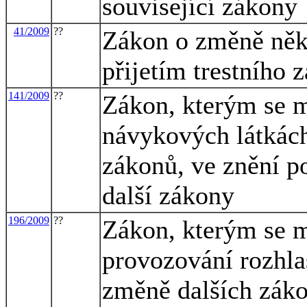
související zákony
41/2009
??
Zákon o změně někt
přijetím trestního 
141/2009
??
Zákon, kterým se m
návykových látkách
zákonů, ve znění po
další zákony
196/2009
??
Zákon, kterým se m
provozování rozhlas
změně dalších záko