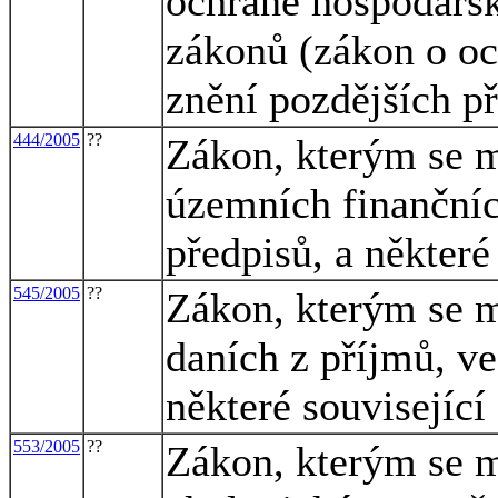
ochraně hospodářsk
zákonů (zákon o oc
znění pozdějších př
444/2005
??
Zákon, kterým se m
územních finančníc
předpisů, a některé
545/2005
??
Zákon, kterým se m
daních z příjmů, ve
některé související
553/2005
??
Zákon, kterým se m