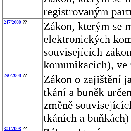
registrovaným part
247/2008
??
Zákon, kterým se m
elektronických ko
souvisejících záko
komunikacích), ve 
296/2008
??
Zákon o zajištění j
tkání a buněk určen
změně souvisejícíc
tkáních a buňkách)
301/2008
??