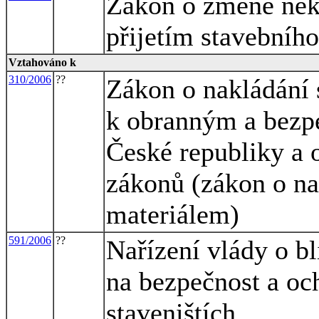
Zákon o změně někt
přijetím stavebníh
Vztahováno k
310/2006
??
Zákon o nakládání 
k obranným a bezp
České republiky a 
zákonů (zákon o na
materiálem)
591/2006
??
Nařízení vlády o b
na bezpečnost a och
staveništích