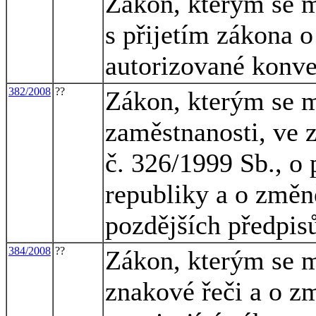
Zákon, kterým se m
s přijetím zákona 
autorizované konv
382/2008
??
Zákon, kterým se m
zaměstnanosti, ve 
č. 326/1999 Sb., o
republiky a o změn
pozdějších předpisů
384/2008
??
Zákon, kterým se m
znakové řeči a o z