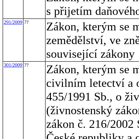
s přijetím daňovéh
291/2009
??
Zákon, kterým se m
zemědělství, ve zně
související zákony
301/2009
??
Zákon, kterým se m
civilním letectví a
455/1991 Sb., o ži
(živnostenský zákon
zákon č. 216/2002 S
České republiky a 