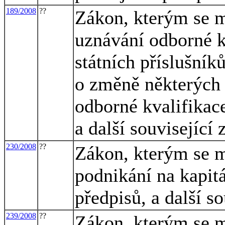
189/2008
??
Zákon, kterým se m
uznávání odborné kv
státních příslušník
o změně některých
odborné kvalifikace
a další související
230/2008
??
Zákon, kterým se m
podnikání na kapit
předpisů, a další s
239/2008
??
Zákon, kterým se m