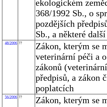
ekologickém zemědě
368/1992 Sb., o spr
pozdějších předpis
Sb., a některé dalš
48/2006
??
Zákon, kterým se m
veterinární péči a 
zákonů (veterinární
předpisů, a zákon č
poplatcích
56/2006
??
Zákon, kterým se m