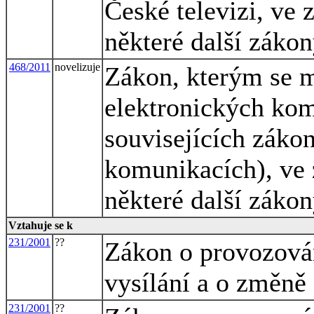
České televizi, ve 
některé další záko
468/2011
novelizuje
Zákon, kterým se m
elektronických ko
souvisejících záko
komunikacích), ve 
některé další záko
Vztahuje se k
231/2001
??
Zákon o provozován
vysílání a o změně
231/2001
??