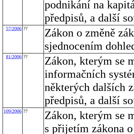
podnikání na kapit
předpisů, a další s
57/2006
??
Zákon o změně záko
sjednocením dohle
81/2006
??
Zákon, kterým se m
informačních systé
některých dalších 
předpisů, a další s
109/2006
??
Zákon, kterým se m
s přijetím zákona o