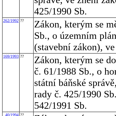
425/1990 Sb.
262/1992
??
Zákon, kterým se mě
Sb., o územním plán
(stavební zákon), ve
169/1993
??
Zákon, kterým se do
č. 61/1988 Sb., o ho
státní báňské správ
rady č. 425/1990 Sb
542/1991 Sb.
40/1994
??