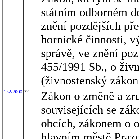
státním odborném do
znění pozdějších pře
hornické činnosti, v
správě, ve znění poz
455/1991 Sb., o živ
(živnostenský zákon
132/2000
??
Zákon o změně a zru
souvisejících se zá
obcích, zákonem o 
hlavním městě Praz