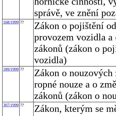
hornické činnosti, v
správě, ve znění poz
168/1999
??
Zákon o pojištění o
provozem vozidla a 
zákonů (zákon o poj
vozidla)
189/1999
??
Zákon o nouzových z
ropné nouze a o změ
zákonů (zákon o no
307/1999
??
Zákon, kterým se mě