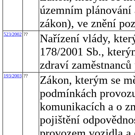
územním plánování a
zákon), ve znění po
523/2002
??
Nařízení vlády, kter
178/2001 Sb., který
zdraví zaměstnanců 
193/2003
??
Zákon, kterým se mě
podmínkách provozu
komunikacích a o zm
pojištění odpovědno
provozem vozidla a 