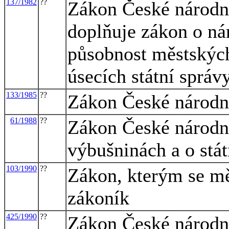
137/1982
??
Zákon České národní
doplňuje zákon o ná
působnost městskýc
úsecích státní správ
133/1985
??
Zákon České národní
61/1988
??
Zákon České národní
výbušninách a o stá
103/1990
??
Zákon, kterým se mě
zákoník
425/1990
??
Zákon České národní