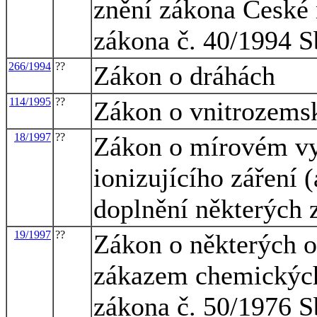
znění zákona České 
zákona č. 40/1994 S
266/1994
??
Zákon o dráhách
114/1995
??
Zákon o vnitrozems
18/1997
??
Zákon o mírovém vyu
ionizujícího záření
doplnění některých 
19/1997
??
Zákon o některých o
zákazem chemických
zákona č. 50/1976 S