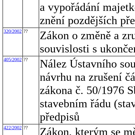
a vypořádání majetk
znění pozdějších př
320/2002
??
Zákon o změně a zru
souvislosti s ukonče
405/2002
??
Nález Ústavního sou
návrhu na zrušení čá
zákona č. 50/1976 S
stavebním řádu (sta
předpisů
422/2002
??
Zákon, kterým se mě