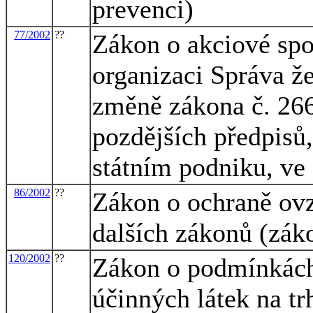
prevenci)
77/2002
??
Zákon o akciové spol
organizaci Správa že
změně zákona č. 266
pozdějších předpisů,
státním podniku, ve
86/2002
??
Zákon o ochraně ovz
dalších zákonů (zák
120/2002
??
Zákon o podmínkách 
účinných látek na t