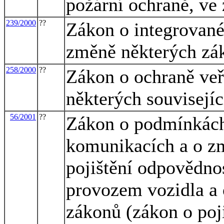
požární ochraně, ve 
239/2000
??
Zákon o integrovan
změně některých zá
258/2000
??
Zákon o ochraně veř
některých souvisejí
56/2001
??
Zákon o podmínkách
komunikacích a o zm
pojištění odpovědno
provozem vozidla a 
zákonů (zákon o poj