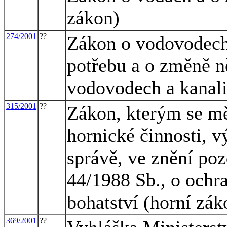
zákon)
274/2001
??
Zákon o vodovodech 
potřebu a o změně n
vodovodech a kanali
315/2001
??
Zákon, kterým se mě
hornické činnosti, v
správě, ve znění poz
44/1988 Sb., o ochra
bohatství (horní zák
369/2001
??