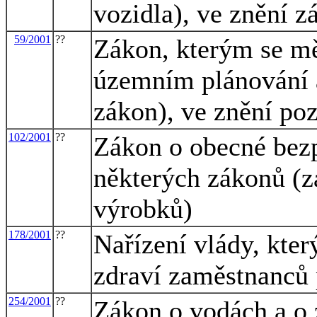
vozidla), ve znění z
59/2001
??
Zákon, kterým se mě
územním plánování a
zákon), ve znění po
102/2001
??
Zákon o obecné bez
některých zákonů (z
výrobků)
178/2001
??
Nařízení vlády, kte
zdraví zaměstnanců 
254/2001
??
Zákon o vodách a o