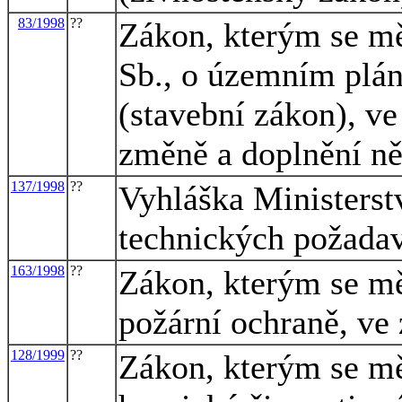
83/1998
??
Zákon, kterým se mě
Sb., o územním plán
(stavební zákon), ve
změně a doplnění ně
137/1998
??
Vyhláška Ministerst
technických požadav
163/1998
??
Zákon, kterým se mě
požární ochraně, ve 
128/1999
??
Zákon, kterým se mě