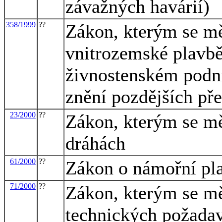
závažných havárií)
358/1999
??
Zákon, kterým se mě
vnitrozemské plavbě
živnostenském podni
znění pozdějších př
23/2000
??
Zákon, kterým se mě
dráhách
61/2000
??
Zákon o námořní pl
71/2000
??
Zákon, kterým se mě
technických požadav