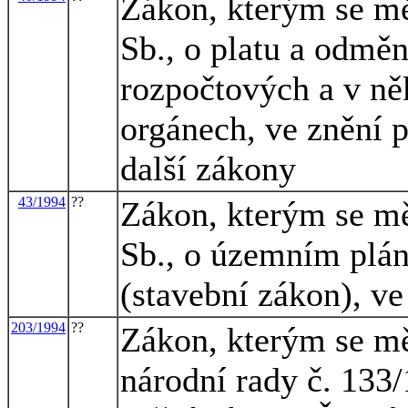
Zákon, kterým se mě
Sb., o platu a odmě
rozpočtových a v ně
orgánech, ve znění p
další zákony
43/1994
??
Zákon, kterým se mě
Sb., o územním plán
(stavební zákon), ve
203/1994
??
Zákon, kterým se mě
národní rady č. 133/