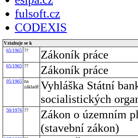
fulsoft.cz
CODEXIS
Vztahuje se k
65/1965
??
Zákoník práce
65/1965
??
Zákoník práce
95/1965
na
Vyhláška Státní ban
základě
socialistických orga
50/1976
??
Zákon o územním pl
(stavební zákon)