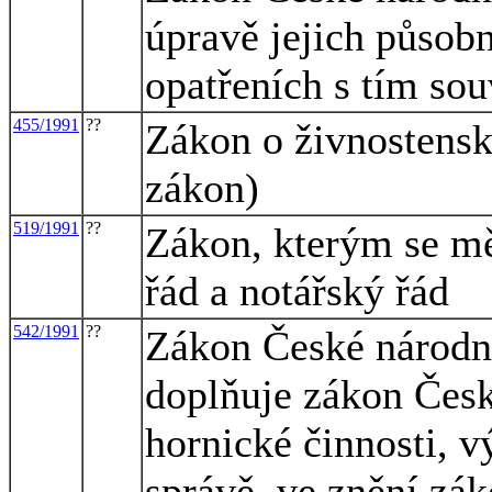
úpravě jejich působn
opatřeních s tím sou
455/1991
??
Zákon o živnostens
zákon)
519/1991
??
Zákon, kterým se mě
řád a notářský řád
542/1991
??
Zákon České národní
doplňuje zákon Česk
hornické činnosti, v
správě, ve znění zá