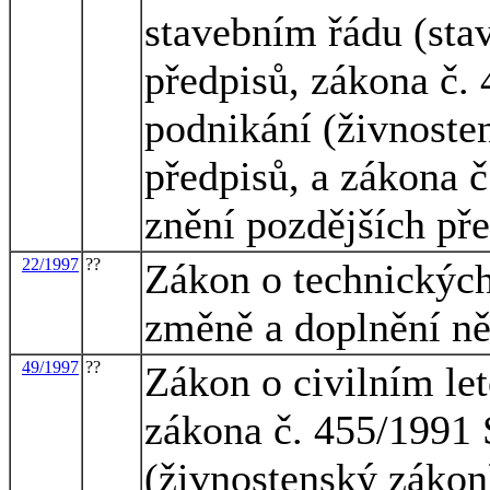
stavebním řádu (sta
předpisů, zákona č.
podnikání (živnoste
předpisů, a zákona č
znění pozdějších př
22/1997
??
Zákon o technických
změně a doplnění n
49/1997
??
Zákon o civilním let
zákona č. 455/1991 
(živnostenský zákon