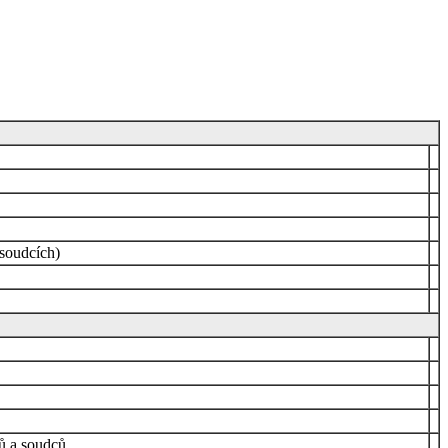
 soudcích)
nů a soudců