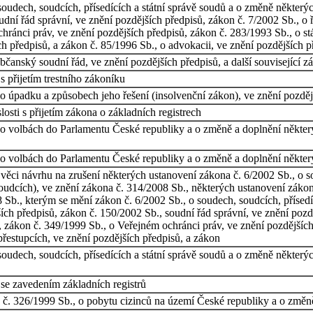
oudech, soudcích, přísedících a státní správě soudů a o změně některý
dní řád správní, ve znění pozdějších předpisů, zákon č. 7/2002 Sb., o 
ránci práv, ve znění pozdějších předpisů, zákon č. 283/1993 Sb., o stát
ch předpisů, a zákon č. 85/1996 Sb., o advokacii, ve znění pozdějších p
čanský soudní řád, ve znění pozdějších předpisů, a další související z
 přijetím trestního zákoníku
 úpadku a způsobech jeho řešení (insolvenční zákon), ve znění pozdější
osti s přijetím zákona o základních registrech
o volbách do Parlamentu České republiky a o změně a doplnění některýc
o volbách do Parlamentu České republiky a o změně a doplnění některý
věci návrhu na zrušení některých ustanovení zákona č. 6/2002 Sb., o so
oudcích), ve znění zákona č. 314/2008 Sb., některých ustanovení zákon
 Sb., kterým se mění zákon č. 6/2002 Sb., o soudech, soudcích, přísed
ích předpisů, zákon č. 150/2002 Sb., soudní řád správní, ve znění pozd
, zákon č. 349/1999 Sb., o Veřejném ochránci práv, ve znění pozdějších 
přestupcích, ve znění pozdějších předpisů, a zákon
oudech, soudcích, přísedících a státní správě soudů a o změně některý
se zavedením základních registrů
č. 326/1999 Sb., o pobytu cizinců na území České republiky a o změn