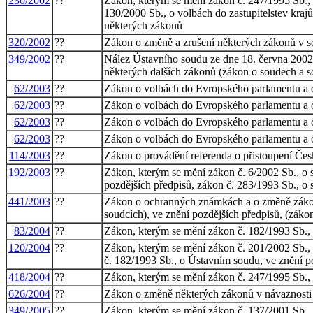
230/2002
??
Zákon, kterým se mění zákon č. 247/1995 Sb., 
130/2000 Sb., o volbách do zastupitelstev kraj
některých zákonů
320/2002
??
Zákon o změně a zrušení některých zákonů v so
349/2002
??
Nález Ústavního soudu ze dne 18. června 2002 v
některých dalších zákonů (zákon o soudech a s
62/2003
??
Zákon o volbách do Evropského parlamentu a 
62/2003
??
Zákon o volbách do Evropského parlamentu a 
62/2003
??
Zákon o volbách do Evropského parlamentu a 
62/2003
??
Zákon o volbách do Evropského parlamentu a 
114/2003
??
Zákon o provádění referenda o přistoupení Čes
192/2003
??
Zákon, kterým se mění zákon č. 6/2002 Sb., o s
pozdějších předpisů, zákon č. 283/1993 Sb., o s
441/2003
??
Zákon o ochranných známkách a o změně zákona 
soudcích), ve znění pozdějších předpisů, (zák
83/2004
??
Zákon, kterým se mění zákon č. 182/1993 Sb., 
120/2004
??
Zákon, kterým se mění zákon č. 201/2002 Sb., 
č. 182/1993 Sb., o Ústavním soudu, ve znění p
418/2004
??
Zákon, kterým se mění zákon č. 247/1995 Sb., 
626/2004
??
Zákon o změně některých zákonů v návaznosti n
349/2005
??
Zákon, kterým se mění zákon č. 137/2001 Sb., o