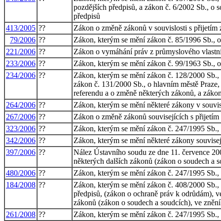
pozdějších předpisů, a zákon č. 6/2002 Sb., o 
předpisů
413/2005
??
Zákon o změně zákonů v souvislosti s přijetím 
79/2006
??
Zákon, kterým se mění zákon č. 85/1996 Sb., o 
221/2006
??
Zákon o vymáhání práv z průmyslového vlastni
233/2006
??
Zákon, kterým se mění zákon č. 99/1963 Sb., ob
234/2006
??
Zákon, kterým se mění zákon č. 128/2000 Sb., o 
zákon č. 131/2000 Sb., o hlavním městě Praze, 
referendu a o změně některých zákonů, a záko
264/2006
??
Zákon, kterým se mění některé zákony v souvisl
267/2006
??
Zákon o změně zákonů souvisejících s přijetím
323/2006
??
Zákon, kterým se mění zákon č. 247/1995 Sb., 
342/2006
??
Zákon, kterým se mění některé zákony souvisejí
397/2006
??
Nález Ústavního soudu ze dne 11. července 2006
některých dalších zákonů (zákon o soudech a s
480/2006
??
Zákon, kterým se mění zákon č. 247/1995 Sb., 
184/2008
??
Zákon, kterým se mění zákon č. 408/2000 Sb., 
předpisů, (zákon o ochraně práv k odrůdám), ve
zákonů (zákon o soudech a soudcích), ve znění
261/2008
??
Zákon, kterým se mění zákon č. 247/1995 Sb., 