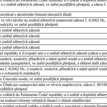
o volbách do Parlamentu České republiky a o změně a doplnění některý
ů a o změně některých zákonů, ve znění pozdějších předpisů, a zákon č.
uvislosti s ukončením činnosti okresních úřadů
e věci návrhu na zrušení některých ustanovení zákona č. 6/2002 Sb., o
oudcích), ve znění pozdějších předpisů
o změně některých zákonů
o změně některých zákonů
o změně některých zákonů
o změně některých zákonů
ké republiky k Evropské unii a o změně některých zákonů (zákon o pro
oudech, soudcích, přísedících a státní správě soudů a o změně některý
tátním zastupitelství, ve znění pozdějších předpisů, a některé další zák
č. 6/2002 Sb., o soudech, soudcích, přísedících a státní správě soud
on o ochranných známkách)
o Ústavním soudu, ve znění pozdějších předpisů
o Úřadu pro zastupování státu ve věcech majetkových, zákon č. 99/196
ozdějších předpisů
o volbách do Parlamentu České republiky a o změně a doplnění některý
a realizaci reformy veřejných financí v oblasti odměňování
 zvláštní ochraně svědka a dalších osob v souvislosti s trestním řízen