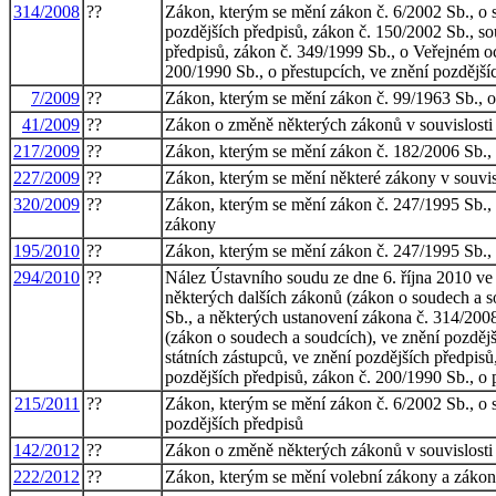
314/2008
??
Zákon, kterým se mění zákon č. 6/2002 Sb., o s
pozdějších předpisů, zákon č. 150/2002 Sb., sou
předpisů, zákon č. 349/1999 Sb., o Veřejném och
200/1990 Sb., o přestupcích, ve znění pozdější
7/2009
??
Zákon, kterým se mění zákon č. 99/1963 Sb., ob
41/2009
??
Zákon o změně některých zákonů v souvislosti s
217/2009
??
Zákon, kterým se mění zákon č. 182/2006 Sb., o
227/2009
??
Zákon, kterým se mění některé zákony v souvisl
320/2009
??
Zákon, kterým se mění zákon č. 247/1995 Sb., 
zákony
195/2010
??
Zákon, kterým se mění zákon č. 247/1995 Sb., 
294/2010
??
Nález Ústavního soudu ze dne 6. října 2010 ve 
některých dalších zákonů (zákon o soudech a s
Sb., a některých ustanovení zákona č. 314/2008
(zákon o soudech a soudcích), ve znění pozdějš
státních zástupců, ve znění pozdějších předpisů
pozdějších předpisů, zákon č. 200/1990 Sb., o 
215/2011
??
Zákon, kterým se mění zákon č. 6/2002 Sb., o s
pozdějších předpisů
142/2012
??
Zákon o změně některých zákonů v souvislosti 
222/2012
??
Zákon, kterým se mění volební zákony a zákon 