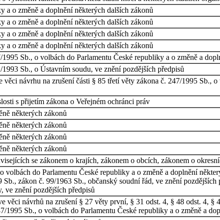
y a o změně a doplnění některých dalších zákonů
y a o změně a doplnění některých dalších zákonů
y a o změně a doplnění některých dalších zákonů
y a o změně a doplnění některých dalších zákonů
/1995 Sb., o volbách do Parlamentu České republiky a o změně a dopl
/1993 Sb., o Ústavním soudu, ve znění pozdějších předpisů
 věci návrhu na zrušení části § 85 třetí věty zákona č. 247/1995 Sb.,
osti s přijetím zákona o Veřejném ochránci práv
měně některých zákonů
měně některých zákonů
měně některých zákonů
měně některých zákonů
visejících se zákonem o krajích, zákonem o obcích, zákonem o okresn
o volbách do Parlamentu České republiky a o změně a doplnění některý
b., zákon č. 99/1963 Sb., občanský soudní řád, ve znění pozdějších pře
y, ve znění pozdějších předpisů
ěci návrhů na zrušení § 27 věty první, § 31 odst. 4, § 48 odst. 4, § 49 od
č. 247/1995 Sb., o volbách do Parlamentu České republiky a o změně a do