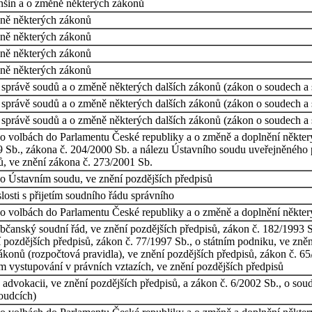
nšin a o změně některých zákonů
ěně některých zákonů
ěně některých zákonů
ěně některých zákonů
ěně některých zákonů
ní správě soudů a o změně některých dalších zákonů (zákon o soudech a
ní správě soudů a o změně některých dalších zákonů (zákon o soudech a
ní správě soudů a o změně některých dalších zákonů (zákon o soudech a
o volbách do Parlamentu České republiky a o změně a doplnění některý
Sb., zákona č. 204/2000 Sb. a nálezu Ústavního soudu uveřejněného p
ů, ve znění zákona č. 273/2001 Sb.
o Ústavním soudu, ve znění pozdějších předpisů
osti s přijetím soudního řádu správního
o volbách do Parlamentu České republiky a o změně a doplnění některý
bčanský soudní řád, ve znění pozdějších předpisů, zákon č. 182/1993 S
ění pozdějších předpisů, zákon č. 77/1997 Sb., o státním podniku, ve zn
ákonů (rozpočtová pravidla), ve znění pozdějších předpisů, zákon č. 65
m vystupování v právních vztazích, ve znění pozdějších předpisů
advokacii, ve znění pozdějších předpisů, a zákon č. 6/2002 Sb., o soud
oudcích)