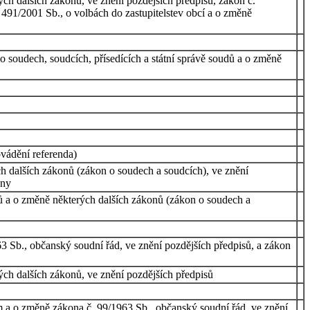
ch dalších zákonů, ve znění pozdějších předpisů, zákon č.
 491/2001 Sb., o volbách do zastupitelstev obcí a o změně
 soudech, soudcích, přísedících a státní správě soudů a o změně
vádění referenda)
ch dalších zákonů (zákon o soudech a soudcích), ve znění
ony
ů a o změně některých dalších zákonů (zákon o soudech a
3 Sb., občanský soudní řád, ve znění pozdějších předpisů, a zákon
ch dalších zákonů, ve znění pozdějších předpisů
ím a o změně zákona č. 99/1963 Sb., občanský soudní řád, ve znění