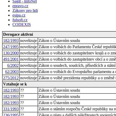
Sagit - InfoNet
epravo.cz
Zákony pro lidi
esipa.cz
fulsoft.cz
CODEXIS
Derogace aktivní
182/1993
novelizuje
Zákon o Ústavním soudu
247/1995
novelizuje
Zákon o volbách do Parlamentu České republik
130/2000
novelizuje
Zákon o volbách do zastupitelstev krajů a o z
491/2001
novelizuje
Zákon o volbách do zastupitelstev obcí a o zm
6/2002
novelizuje
Zákon o soudech, soudcích, přísedících a stát
62/2003
novelizuje
Zákon o volbách do Evropského parlamentu a 
275/2012
novelizuje
Zákon o volbě prezidenta republiky a o změně 
Vztahuje se k
182/1993
??
Zákon o Ústavním soudu
182/1993
??
Zákon o Ústavním soudu
182/1993
??
Zákon o Ústavním soudu
331/1993
??
Zákon o státním rozpočtu České republiky na 
236/1995
??
Zákon o platu a dalších náležitostech spojenýc