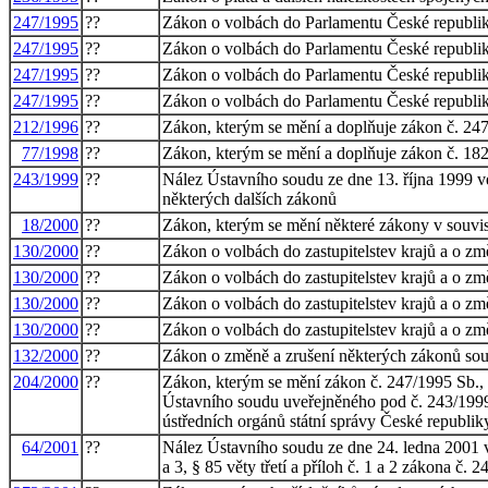
247/1995
??
Zákon o volbách do Parlamentu České republik
247/1995
??
Zákon o volbách do Parlamentu České republik
247/1995
??
Zákon o volbách do Parlamentu České republik
247/1995
??
Zákon o volbách do Parlamentu České republik
212/1996
??
Zákon, kterým se mění a doplňuje zákon č. 247
77/1998
??
Zákon, kterým se mění a doplňuje zákon č. 182
243/1999
??
Nález Ústavního soudu ze dne 13. října 1999 ve
některých dalších zákonů
18/2000
??
Zákon, kterým se mění některé zákony v souvisl
130/2000
??
Zákon o volbách do zastupitelstev krajů a o z
130/2000
??
Zákon o volbách do zastupitelstev krajů a o z
130/2000
??
Zákon o volbách do zastupitelstev krajů a o z
130/2000
??
Zákon o volbách do zastupitelstev krajů a o z
132/2000
??
Zákon o změně a zrušení některých zákonů sou
204/2000
??
Zákon, kterým se mění zákon č. 247/1995 Sb., 
Ústavního soudu uveřejněného pod č. 243/1999 S
ústředních orgánů státní správy České republik
64/2001
??
Nález Ústavního soudu ze dne 24. ledna 2001 ve v
a 3, § 85 věty třetí a příloh č. 1 a 2 zákona 