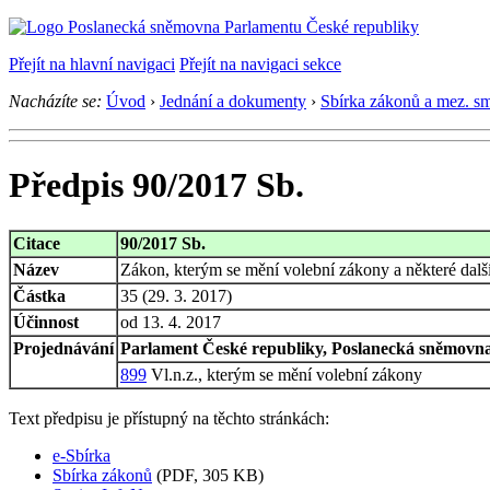
Přejít na hlavní navigaci
Přejít na navigaci sekce
Nacházíte se:
Úvod
›
Jednání a dokumenty
›
Sbírka zákonů a mez. s
Předpis 90/2017 Sb.
Citace
90/2017 Sb.
Název
Zákon, kterým se mění volební zákony a některé dalš
Částka
35 (29. 3. 2017)
Účinnost
od 13. 4. 2017
Projednávání
Parlament České republiky, Poslanecká sněmovna,
899
Vl.n.z., kterým se mění volební zákony
Text předpisu je přístupný na těchto stránkách:
e-Sbírka
Sbírka zákonů
(PDF, 305 KB)