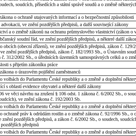
soudech, soudcích, přísedících a státní správě soudů a o změně některý
zákona o ochraně utajovaných informací a o bezpečnostní způsobilosti
advokacii, ve znění pozdějších předpisů, a další související zákony
ctví a o změně zákonů na ochranu průmyslového vlastnictví (zákon o v
čanský soudní řád, ve znění pozdějších předpisů, a některé další záko
obcích (obecní zřízení), ve znění pozdějších předpisů, zákon č. 129/200
ve znění pozdějších předpisů, zákon č. 182/1993 Sb., o Ústavním soud
n č. 312/2002 Sb., o úřednících územních samosprávných celků a o změ
osti s přijetím zákoníku práce
 zákona o úrazovém pojištění zaměstnanců
o volbách do Parlamentu České republiky a o změně a doplnění některý
cí s oblastí evidence obyvatel a některé další zákony
 ve věci návrhu na zrušení § 106 odst. 1 zákona č. 6/2002 Sb., o soud
oudcích), ve znění zákona č. 192/2003 Sb.
o volbách do Parlamentu České republiky a o změně a doplnění některý
o ochraně práv k odrůdám rostlin a o změně zákona č. 92/1996 Sb., o o
 znění pozdějších předpisů, a zákon č. 6/2002 Sb., o soudech, soudcích
 pozdějších předpisů
o volbách do Parlamentu České republiky a o změně a doplnění některý