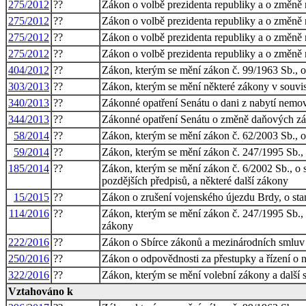
275/2012
??
Zákon o volbě prezidenta republiky a o změně 
275/2012
??
Zákon o volbě prezidenta republiky a o změně 
275/2012
??
Zákon o volbě prezidenta republiky a o změně 
275/2012
??
Zákon o volbě prezidenta republiky a o změně 
404/2012
??
Zákon, kterým se mění zákon č. 99/1963 Sb., ob
303/2013
??
Zákon, kterým se mění některé zákony v souvis
340/2013
??
Zákonné opatření Senátu o dani z nabytí nemov
344/2013
??
Zákonné opatření Senátu o změně daňových zák
58/2014
??
Zákon, kterým se mění zákon č. 62/2003 Sb., o
59/2014
??
Zákon, kterým se mění zákon č. 247/1995 Sb., 
185/2014
??
Zákon, kterým se mění zákon č. 6/2002 Sb., o s
pozdějších předpisů, a některé další zákony
15/2015
??
Zákon o zrušení vojenského újezdu Brdy, o sta
114/2016
??
Zákon, kterým se mění zákon č. 247/1995 Sb., 
zákony
222/2016
??
Zákon o Sbírce zákonů a mezinárodních smluv 
250/2016
??
Zákon o odpovědnosti za přestupky a řízení o 
322/2016
??
Zákon, kterým se mění volební zákony a další 
Vztahováno k