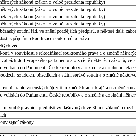
některých zákonů (zákon o volbě prezidenta republiky)
některých zákonů (zákon o volbě prezidenta republiky)
některých zákonů (zákon o volbě prezidenta republiky)
některých zákonů (zákon o volbě prezidenta republiky)
čanský soudní řád, ve znění pozdějších předpisů, a některé další záko
losti s přijetím rekodifikace soukromého práva
itých věcí
onů v souvislosti s rekodifikací soukromého práva a o změně některý
 volbách do Evropského parlamentu a o změně některých zákonů, ve zně
o volbách do Parlamentu České republiky a o změně a doplnění některý
oudech, soudcích, přísedících a státní správě soudů a o změně některý
novení hranic vojenských újezdů, o změně hranic krajů a o změně souv
o volbách do Parlamentu České republiky a o změně a doplnění některýc
a o tvorbě právních předpisů vyhlašovaných ve Sbírce zákonů a mezi
nich
související zákony