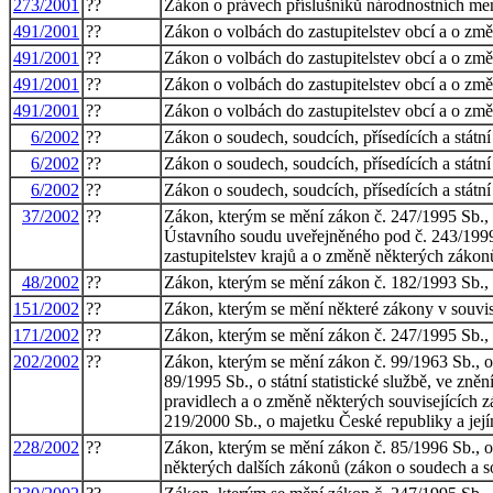
273/2001
??
Zákon o právech příslušníků národnostních me
491/2001
??
Zákon o volbách do zastupitelstev obcí a o zm
491/2001
??
Zákon o volbách do zastupitelstev obcí a o zm
491/2001
??
Zákon o volbách do zastupitelstev obcí a o zm
491/2001
??
Zákon o volbách do zastupitelstev obcí a o zm
6/2002
??
Zákon o soudech, soudcích, přísedících a stát
6/2002
??
Zákon o soudech, soudcích, přísedících a stát
6/2002
??
Zákon o soudech, soudcích, přísedících a stát
37/2002
??
Zákon, kterým se mění zákon č. 247/1995 Sb., 
Ústavního soudu uveřejněného pod č. 243/1999 
zastupitelstev krajů a o změně některých zákon
48/2002
??
Zákon, kterým se mění zákon č. 182/1993 Sb., 
151/2002
??
Zákon, kterým se mění některé zákony v souvisl
171/2002
??
Zákon, kterým se mění zákon č. 247/1995 Sb., 
202/2002
??
Zákon, kterým se mění zákon č. 99/1963 Sb., o
89/1995 Sb., o státní statistické službě, ve zn
pravidlech a o změně některých souvisejících z
219/2000 Sb., o majetku České republiky a její
228/2002
??
Zákon, kterým se mění zákon č. 85/1996 Sb., o 
některých dalších zákonů (zákon o soudech a s