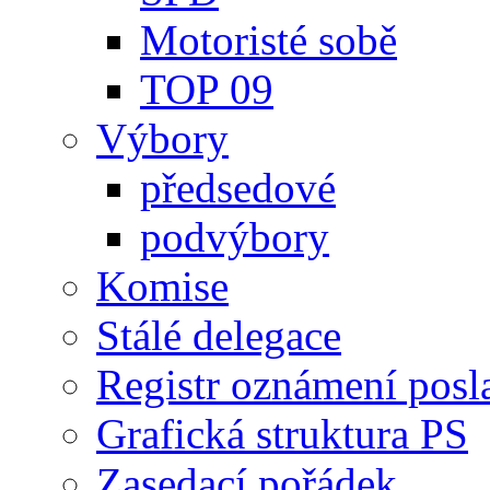
Motoristé sobě
TOP 09
Výbory
předsedové
podvýbory
Komise
Stálé delegace
Registr oznámení posl
Grafická struktura PS
Zasedací pořádek