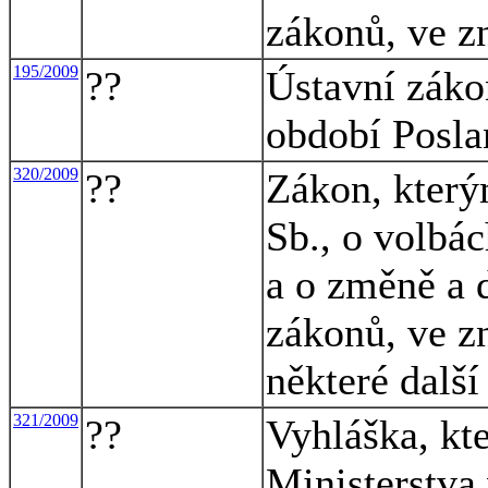
zákonů, ve z
195/2009
??
Ústavní záko
období Posl
320/2009
??
Zákon, který
Sb., o volbá
a o změně a 
zákonů, ve zn
některé dalš
321/2009
??
Vyhláška, kt
Ministerstva 