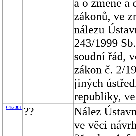
a o změně a 
zákonů, ve z
nálezu Ústav
243/1999 Sb.
soudní řád, v
zákon č. 2/19
jiných ústřed
republiky, ve
64/2001
??
Nález Ústavn
ve věci návrh