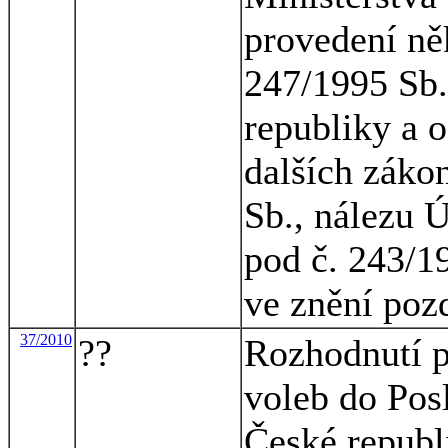
provedení ně
247/1995 Sb.
republiky a 
dalších záko
Sb., nálezu 
pod č. 243/1
ve znění poz
37/2010
??
Rozhodnutí p
voleb do Po
České republ