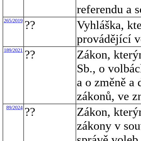
referendu a s
265/2019
??
Vyhláška, kt
provádějící 
189/2021
??
Zákon, který
Sb., o volbá
a o změně a 
zákonů, ve z
89/2024
??
Zákon, který
zákony v souv
správě voleb