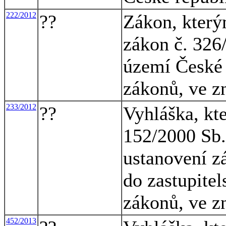
222/2012
??
Zákon, který
zákon č. 326
území České 
zákonů, ve z
233/2012
??
Vyhláška, kt
152/2000 Sb.
ustanovení z
do zastupitel
zákonů, ve z
452/2013