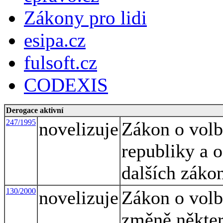
Zákony pro lidi
esipa.cz
fulsoft.cz
CODEXIS
Derogace aktivní
247/1995
novelizuje
Zákon o volb
republiky a 
dalších záko
130/2000
novelizuje
Zákon o volbá
změně někte