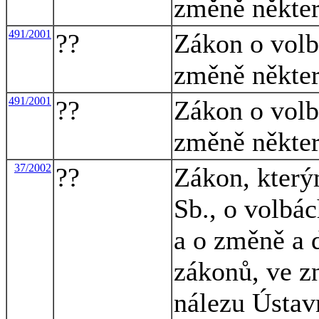
změně někte
491/2001
??
Zákon o volbá
změně někte
491/2001
??
Zákon o volbá
změně někte
37/2002
??
Zákon, který
Sb., o volbá
a o změně a 
zákonů, ve z
nálezu Ústav