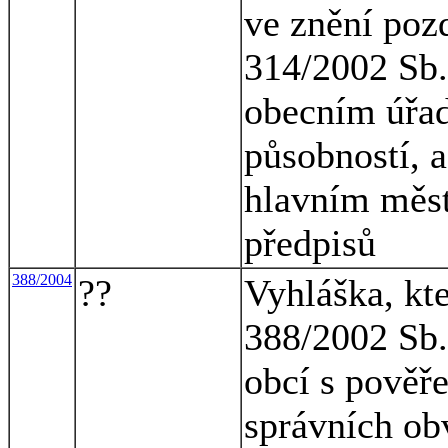
ve znění pozd
314/2002 Sb.
obecním úřad
působností, a
hlavním měst
předpisů
388/2004
??
Vyhláška, kt
388/2002 Sb.
obcí s pově
správních ob