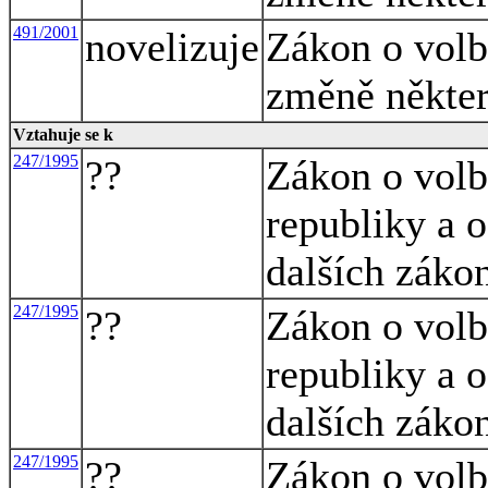
491/2001
novelizuje
Zákon o volbá
změně někte
Vztahuje se k
247/1995
??
Zákon o volb
republiky a 
dalších záko
247/1995
??
Zákon o volb
republiky a 
dalších záko
247/1995
??
Zákon o volb