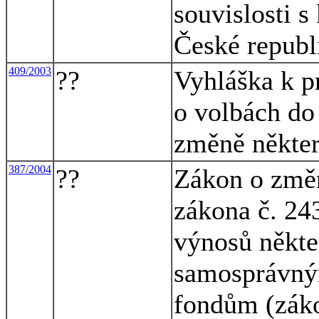
souvislosti 
České republ
409/2003
??
Vyhláška k p
o volbách do
změně někte
387/2004
??
Zákon o změn
zákona č. 24
výnosů někt
samosprávný
fondům (záko