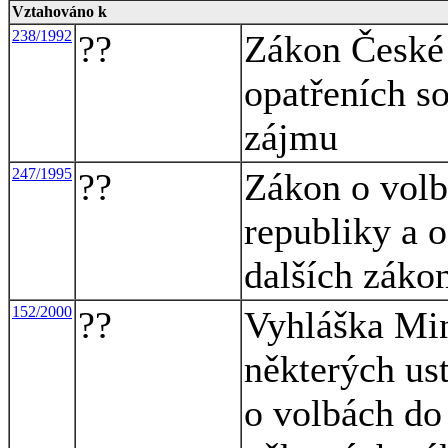
Vztahováno k
238/1992
??
Zákon České 
opatřeních s
zájmu
247/1995
??
Zákon o volb
republiky a 
dalších záko
152/2000
??
Vyhláška Min
některých us
o volbách do 