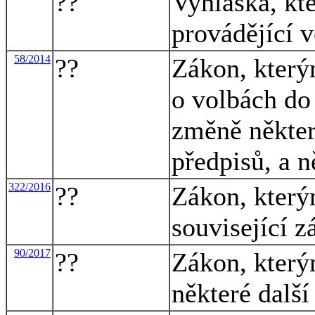
??
Vyhláška, kt
provádějící 
58/2014
??
Zákon, který
o volbách do
změně někter
předpisů, a n
322/2016
??
Zákon, který
související 
90/2017
??
Zákon, který
některé dalš