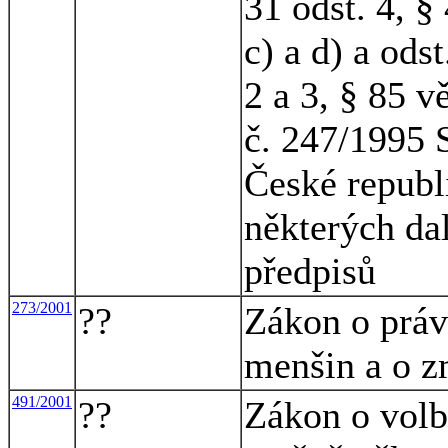
31 odst. 4, § 
c) a d) a odst
2 a 3, § 85 vě
č. 247/1995 
České republ
některých da
předpisů
273/2001
??
Zákon o práv
menšin a o z
491/2001
??
Zákon o volbá