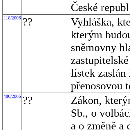
České republ
118/2006
??
Vyhláška, kte
kterým budou
sněmovny hla
zastupitelsk
lístek zaslán
přenosovou t
480/2006
??
Zákon, který
Sb., o volbá
a o změně a 