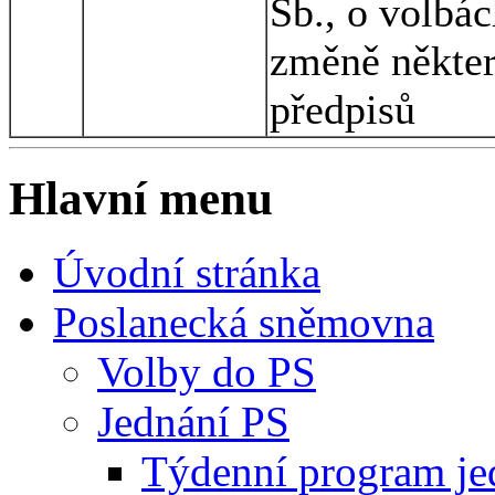
Sb., o volbác
změně někter
předpisů
Hlavní menu
Úvodní stránka
Poslanecká sněmovna
Volby do PS
Jednání PS
Týdenní program je