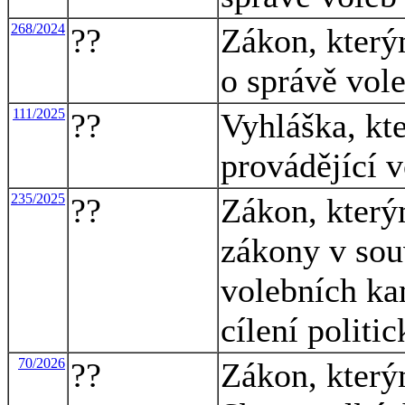
268/2024
??
Zákon, který
o správě vole
111/2025
??
Vyhláška, kt
provádějící 
235/2025
??
Zákon, který
zákony v souv
volebních ka
cílení politi
70/2026
??
Zákon, který