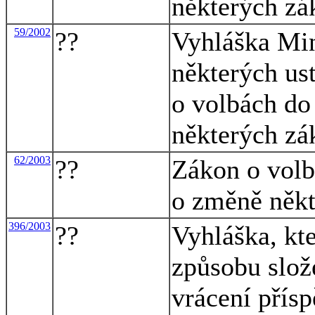
některých zá
59/2002
??
Vyhláška Min
některých us
o volbách do
některých zá
62/2003
??
Zákon o volb
o změně něk
396/2003
??
Vyhláška, kt
způsobu slože
vrácení přís