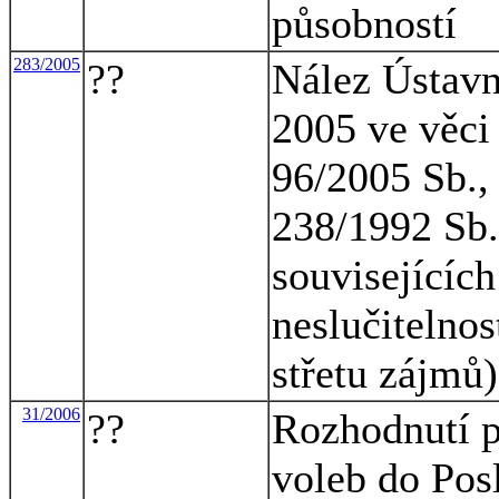
působností
283/2005
??
Nález Ústavn
2005 ve věci
96/2005 Sb.,
238/1992 Sb.
souvisejícíc
neslučitelnos
střetu zájmů)
31/2006
??
Rozhodnutí p
voleb do Po