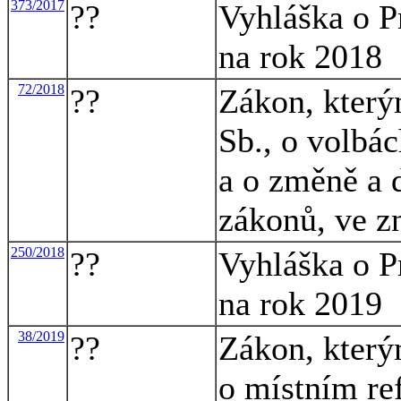
373/2017
??
Vyhláška o P
na rok 2018
72/2018
??
Zákon, který
Sb., o volbá
a o změně a 
zákonů, ve z
250/2018
??
Vyhláška o P
na rok 2019
38/2019
??
Zákon, který
o místním re