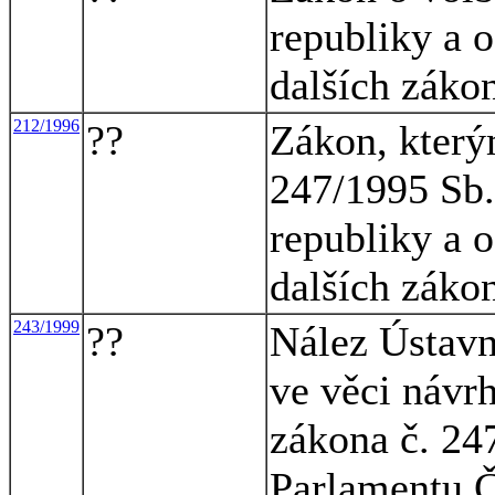
republiky a 
dalších záko
212/1996
??
Zákon, který
247/1995 Sb.
republiky a 
dalších záko
243/1999
??
Nález Ústavn
ve věci návrh
zákona č. 24
Parlamentu Č