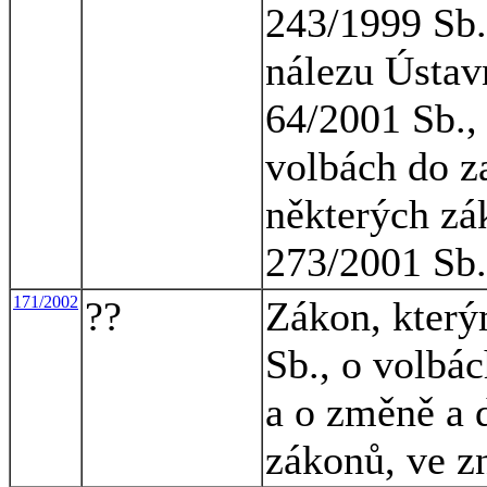
243/1999 Sb.
nálezu Ústav
64/2001 Sb.,
volbách do z
některých zá
273/2001 Sb.
171/2002
??
Zákon, který
Sb., o volbá
a o změně a 
zákonů, ve z