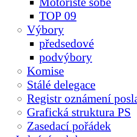
Motoristé sobě
TOP 09
Výbory
předsedové
podvýbory
Komise
Stálé delegace
Registr oznámení posl
Grafická struktura PS
Zasedací pořádek