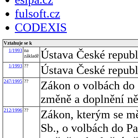
fulsoft.cz
CODEXIS
Vztahuje se k
1/1993
na
Ústava České repub
základě
1/1993
??
Ústava České repub
247/1995
??
Zákon o volbách do 
změně a doplnění ně
212/1996
??
Zákon, kterým se mě
Sb., o volbách do P