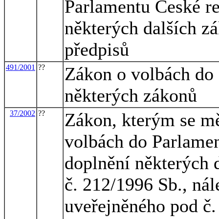
Parlamentu České re
některých dalších z
předpisů
491/2001
??
Zákon o volbách do 
některých zákonů
37/2002
??
Zákon, kterým se mě
volbách do Parlamen
doplnění některých 
č. 212/1996 Sb., ná
uveřejněného pod č.