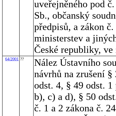
uveřejněného pod č.
Sb., občanský soudní
předpisů, a zákon č.
ministerstev a jinýc
České republiky, ve
64/2001
??
Nález Ústavního sou
návrhů na zrušení § 
odst. 4, § 49 odst. 1
b), c) a d), § 50 odst
č. 1 a 2 zákona č. 2