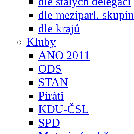
dle stálých delegací
dle meziparl. skupin
dle krajů
Kluby
ANO 2011
ODS
STAN
Piráti
KDU-ČSL
SPD