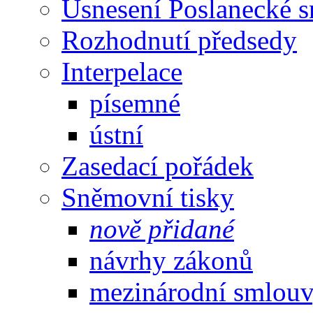
Usnesení Poslanecké 
Rozhodnutí předsedy
Interpelace
písemné
ústní
Zasedací pořádek
Sněmovní tisky
nově přidané
návrhy zákonů
mezinárodní smlou