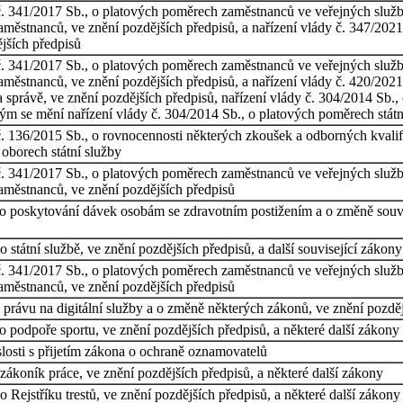
č. 341/2017 Sb., o platových poměrech zaměstnanců ve veřejných službá
městnanců, ve znění pozdějších předpisů, a nařízení vlády č. 347/2021
jších předpisů
č. 341/2017 Sb., o platových poměrech zaměstnanců ve veřejných službá
městnanců, ve znění pozdějších předpisů, a nařízení vlády č. 420/2021
správě, ve znění pozdějších předpisů, nařízení vlády č. 304/2014 Sb.,
erým se mění nařízení vlády č. 304/2014 Sb., o platových poměrech stát
č. 136/2015 Sb., o rovnocennosti některých zkoušek a odborných kvalifik
 oborech státní služby
č. 341/2017 Sb., o platových poměrech zaměstnanců ve veřejných službác
aměstnanců, ve znění pozdějších předpisů
o poskytování dávek osobám se zdravotním postižením a o změně souvise
státní službě, ve znění pozdějších předpisů, a další související zákony
č. 341/2017 Sb., o platových poměrech zaměstnanců ve veřejných službác
aměstnanců, ve znění pozdějších předpisů
právu na digitální služby a o změně některých zákonů, ve znění pozdějš
 podpoře sportu, ve znění pozdějších předpisů, a některé další zákony
losti s přijetím zákona o ochraně oznamovatelů
ákoník práce, ve znění pozdějších předpisů, a některé další zákony
Rejstříku trestů, ve znění pozdějších předpisů, a některé další zákony