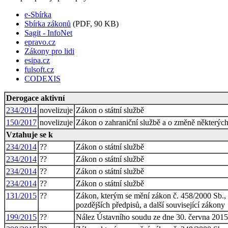
e-Sbírka
Sbírka zákonů
(PDF, 90 KB)
Sagit - InfoNet
epravo.cz
Zákony pro lidi
esipa.cz
fulsoft.cz
CODEXIS
Derogace aktivní
234/2014
novelizuje
Zákon o státní službě
150/2017
novelizuje
Zákon o zahraniční službě a o změně některých
Vztahuje se k
234/2014
??
Zákon o státní službě
234/2014
??
Zákon o státní službě
234/2014
??
Zákon o státní službě
234/2014
??
Zákon o státní službě
131/2015
??
Zákon, kterým se mění zákon č. 458/2000 Sb., 
pozdějších předpisů, a další související zákony
199/2015
??
Nález Ústavního soudu ze dne 30. června 2015 s