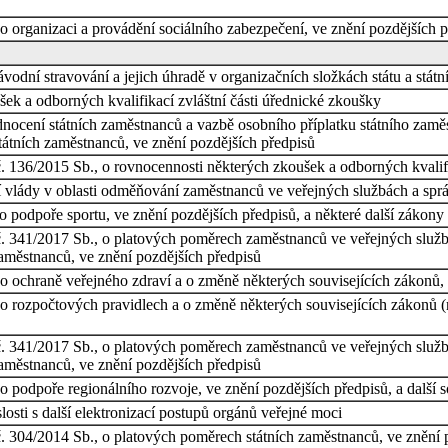
 organizaci a provádění sociálního zabezpečení, ve znění pozdějších p
ávodní stravování a jejich úhradě v organizačních složkách státu a stát
ek a odborných kvalifikací zvláštní části úřednické zkoušky
nocení státních zaměstnanců a vazbě osobního příplatku státního zamě
tátních zaměstnanců, ve znění pozdějších předpisů
č. 136/2015 Sb., o rovnocennosti některých zkoušek a odborných kvalifi
ní vlády v oblasti odměňování zaměstnanců ve veřejných službách a spr
 podpoře sportu, ve znění pozdějších předpisů, a některé další zákony
č. 341/2017 Sb., o platových poměrech zaměstnanců ve veřejných službác
aměstnanců, ve znění pozdějších předpisů
 ochraně veřejného zdraví a o změně některých souvisejících zákonů, v
 rozpočtových pravidlech a o změně některých souvisejících zákonů (ro
č. 341/2017 Sb., o platových poměrech zaměstnanců ve veřejných službác
aměstnanců, ve znění pozdějších předpisů
 podpoře regionálního rozvoje, ve znění pozdějších předpisů, a další s
osti s další elektronizací postupů orgánů veřejné moci
č. 304/2014 Sb., o platových poměrech státních zaměstnanců, ve znění 