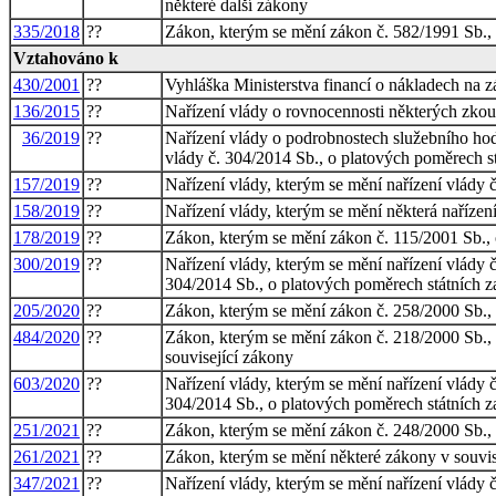
některé další zákony
335/2018
??
Zákon, kterým se mění zákon č. 582/1991 Sb., o
Vztahováno k
430/2001
??
Vyhláška Ministerstva financí o nákladech na z
136/2015
??
Nařízení vlády o rovnocennosti některých zkouš
36/2019
??
Nařízení vlády o podrobnostech služebního hod
vlády č. 304/2014 Sb., o platových poměrech s
157/2019
??
Nařízení vlády, kterým se mění nařízení vlády 
158/2019
??
Nařízení vlády, kterým se mění některá naříze
178/2019
??
Zákon, kterým se mění zákon č. 115/2001 Sb., o
300/2019
??
Nařízení vlády, kterým se mění nařízení vlády 
304/2014 Sb., o platových poměrech státních z
205/2020
??
Zákon, kterým se mění zákon č. 258/2000 Sb., o
484/2020
??
Zákon, kterým se mění zákon č. 218/2000 Sb., o
související zákony
603/2020
??
Nařízení vlády, kterým se mění nařízení vlády 
304/2014 Sb., o platových poměrech státních z
251/2021
??
Zákon, kterým se mění zákon č. 248/2000 Sb., o
261/2021
??
Zákon, kterým se mění některé zákony v souvisl
347/2021
??
Nařízení vlády, kterým se mění nařízení vlády 