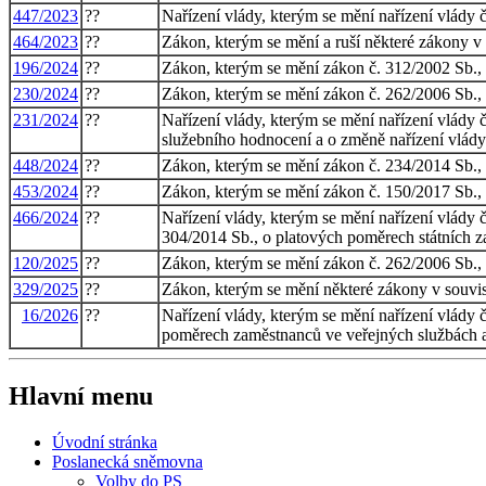
447/2023
??
Nařízení vlády, kterým se mění nařízení vlády 
464/2023
??
Zákon, kterým se mění a ruší některé zákony v 
196/2024
??
Zákon, kterým se mění zákon č. 312/2002 Sb., 
230/2024
??
Zákon, kterým se mění zákon č. 262/2006 Sb., z
231/2024
??
Nařízení vlády, kterým se mění nařízení vlády
služebního hodnocení a o změně nařízení vlády
448/2024
??
Zákon, kterým se mění zákon č. 234/2014 Sb., o 
453/2024
??
Zákon, kterým se mění zákon č. 150/2017 Sb., o
466/2024
??
Nařízení vlády, kterým se mění nařízení vlády 
304/2014 Sb., o platových poměrech státních z
120/2025
??
Zákon, kterým se mění zákon č. 262/2006 Sb., z
329/2025
??
Zákon, kterým se mění některé zákony v souvisl
16/2026
??
Nařízení vlády, kterým se mění nařízení vlády 
poměrech zaměstnanců ve veřejných službách a 
Hlavní menu
Úvodní stránka
Poslanecká sněmovna
Volby do PS