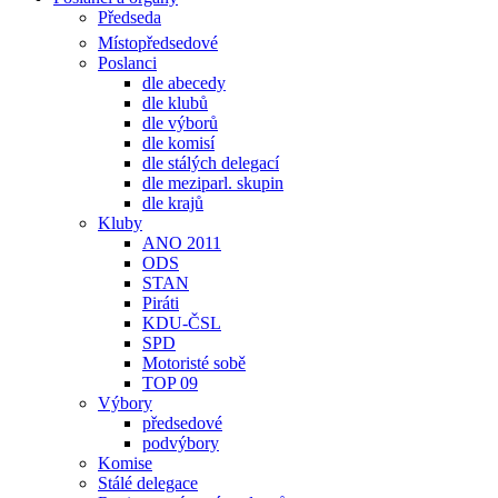
Předseda
Místopředsedové
Poslanci
dle abecedy
dle klubů
dle výborů
dle komisí
dle stálých delegací
dle meziparl. skupin
dle krajů
Kluby
ANO 2011
ODS
STAN
Piráti
KDU-ČSL
SPD
Motoristé sobě
TOP 09
Výbory
předsedové
podvýbory
Komise
Stálé delegace