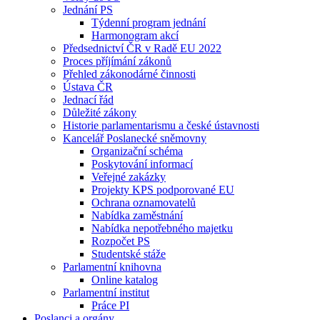
Jednání PS
Týdenní program jednání
Harmonogram akcí
Předsednictví ČR v Radě EU 2022
Proces příjímání zákonů
Přehled zákonodárné činnosti
Ústava ČR
Jednací řád
Důležité zákony
Historie parlamentarismu a české ústavnosti
Kancelář Poslanecké sněmovny
Organizační schéma
Poskytování informací
Veřejné zakázky
Projekty KPS podporované EU
Ochrana oznamovatelů
Nabídka zaměstnání
Nabídka nepotřebného majetku
Rozpočet PS
Studentské stáže
Parlamentní knihovna
Online katalog
Parlamentní institut
Práce PI
Poslanci a orgány