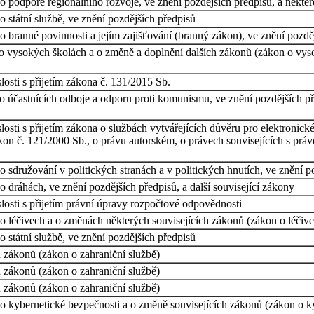
 podpoře regionálního rozvoje, ve znění pozdějších předpisů, a někter
 státní službě, ve znění pozdějších předpisů
 branné povinnosti a jejím zajišťování (branný zákon), ve znění pozdějš
o vysokých školách a o změně a doplnění dalších zákonů (zákon o vysok
osti s přijetím zákona č. 131/2015 Sb.
 účastnících odboje a odporu proti komunismu, ve znění pozdějších před
osti s přijetím zákona o službách vytvářejících důvěru pro elektronic
ákon č. 121/2000 Sb., o právu autorském, o právech souvisejících s pr
sdružování v politických stranách a v politických hnutích, ve znění po
 dráhách, ve znění pozdějších předpisů, a další související zákony
losti s přijetím právní úpravy rozpočtové odpovědnosti
 léčivech a o změnách některých souvisejících zákonů (zákon o léčivech
 státní službě, ve znění pozdějších předpisů
 zákonů (zákon o zahraniční službě)
 zákonů (zákon o zahraniční službě)
 zákonů (zákon o zahraniční službě)
o kybernetické bezpečnosti a o změně souvisejících zákonů (zákon o ky