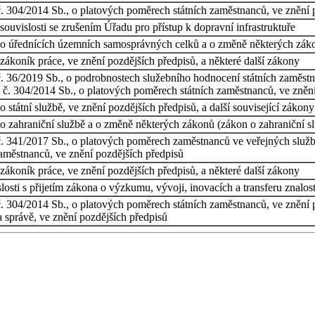
č. 304/2014 Sb., o platových poměrech státních zaměstnanců, ve znění 
souvislosti se zrušením Úřadu pro přístup k dopravní infrastruktuře
o úřednících územních samosprávných celků a o změně některých zákonů
ákoník práce, ve znění pozdějších předpisů, a některé další zákony
 č. 36/2019 Sb., o podrobnostech služebního hodnocení státních zaměst
 č. 304/2014 Sb., o platových poměrech státních zaměstnanců, ve znění
státní službě, ve znění pozdějších předpisů, a další související zákony
 zahraniční službě a o změně některých zákonů (zákon o zahraniční služ
č. 341/2017 Sb., o platových poměrech zaměstnanců ve veřejných službác
aměstnanců, ve znění pozdějších předpisů
ákoník práce, ve znění pozdějších předpisů, a některé další zákony
osti s přijetím zákona o výzkumu, vývoji, inovacích a transferu znalost
č. 304/2014 Sb., o platových poměrech státních zaměstnanců, ve znění p
správě, ve znění pozdějších předpisů