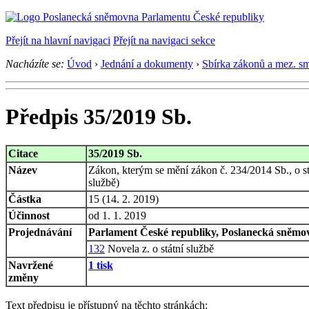
Přejít na hlavní navigaci
Přejít na navigaci sekce
Nacházíte se:
Úvod
›
Jednání a dokumenty
›
Sbírka zákonů a mez. s
Předpis 35/2019 Sb.
Citace
35/2019 Sb.
Název
Zákon, kterým se mění zákon č. 234/2014 Sb., o st
službě)
Částka
15 (14. 2. 2019)
Účinnost
od 1. 1. 2019
Projednávání
Parlament České republiky, Poslanecká sněmovn
132
Novela z. o státní službě
Navržené
1 tisk
změny
Text předpisu je přístupný na těchto stránkách: