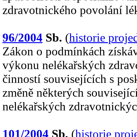
zdravotnického povolání lék
96/2004
Sb.
(
historie proj
Zákon o podmínkách získává
výkonu nelékařských zdrav
činností souvisejících s po
změně některých souvisejíc
nelékařských zdravotnickýc
101/2004
Sb.
(
historie pro