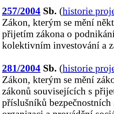
257/2004
Sb.
(
historie pro
Zákon, kterým se mění někte
přijetím zákona o podnikán
kolektivním investování a 
281/2004
Sb.
(
historie pro
Zákon, kterým se mění záko
zákonů souvisejících s při
příslušníků bezpečnostních 
organizaci a provádění soci