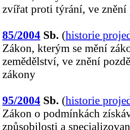
zvířat proti týrání, ve zněn
85/2004
Sb.
(
historie proj
Zákon, kterým se mění záko
zemědělství, ve znění pozděj
zákony
95/2004
Sb.
(
historie proj
Zákon o podmínkách získáv
způsobilosti a specializova