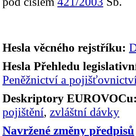
pod číslem
421/2003
Sb.
Hesla věcného rejstříku:
D
Hesla Přehledu legislativní
Peněžnictví a pojišťovnictv
Deskriptory EUROVOCu
pojištění
,
zvláštní dávky
Navržené změny předpisů