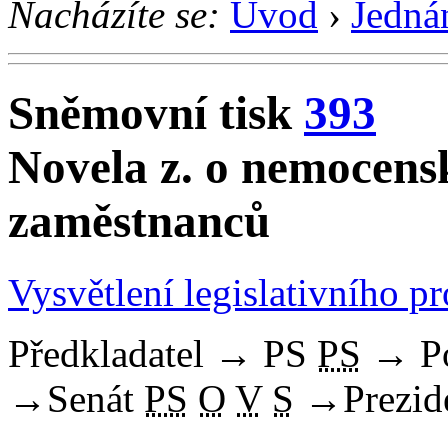
Nacházíte se:
Úvod
›
Jedná
Sněmovní tisk
393
Novela z. o nemocens
zaměstnanců
Vysvětlení legislativního p
Předkladatel
→
PS
PS
→
P
→
Senát
PS
O
V
S
→
Prezid