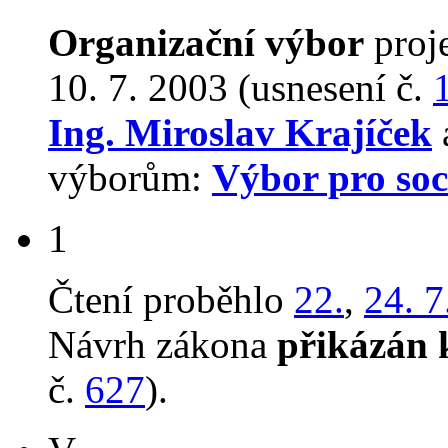
Organizační výbor
proj
10. 7. 2003 (usnesení č.
Ing. Miroslav Krajíček
výborům:
Výbor pro soci
1
Čtení proběhlo
22.
,
24. 7
Návrh zákona
přikázán 
č.
627
).