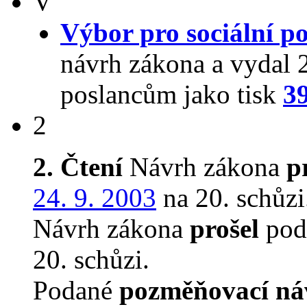
V
Výbor pro sociální po
návrh zákona a vydal 
poslancům jako tisk
3
2
2. Čtení
Návrh zákona
p
24. 9. 2003
na 20. schůzi
Návrh zákona
prošel
podr
20. schůzi.
Podané
pozměňovací ná