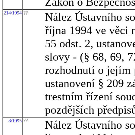
Zákon o Bezpečnost
214/1994
??
Nález Ústavního so
října 1994 ve věci 
55 odst. 2, ustanov
slovy - (§ 68, 69, 
rozhodnutí o jejím 
ustanovení § 209 z
trestním řízení sou
pozdějších předpis
8/1995
??
Nález Ústavního so