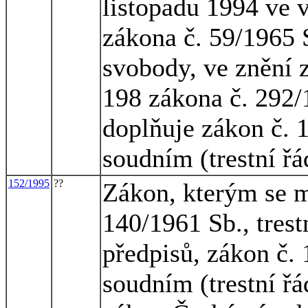
listopadu 1994 ve v
zákona č. 59/1965 S
svobody, ve znění 
198 zákona č. 292/
doplňuje zákon č. 1
soudním (trestní řá
152/1995
??
Zákon, kterým se m
140/1961 Sb., trest
předpisů, zákon č. 
soudním (trestní řá