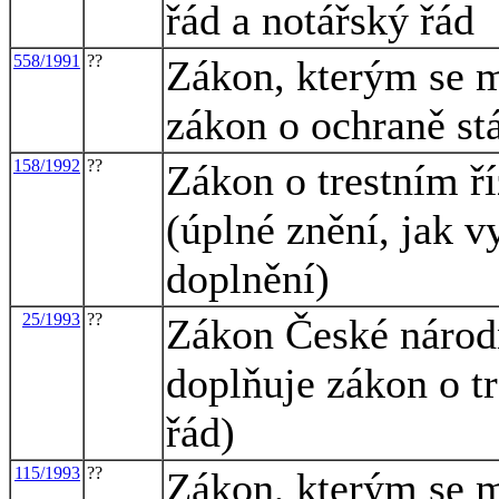
řád a notářský řád
558/1991
??
Zákon, kterým se mě
zákon o ochraně stá
158/1992
??
Zákon o trestním ří
(úplné znění, jak 
doplnění)
25/1993
??
Zákon České národn
doplňuje zákon o tr
řád)
115/1993
??
Zákon, kterým se m