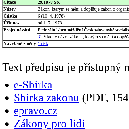
Citace
29/1978 Sb.
Název
Zákon, kterým se mění a doplňuje zákon o organiza
Částka
6 (10. 4. 1978)
Účinnost
od 1. 7. 1978
Projednávání
Federální shromáždění Československé socialist
31
Vládny návrh zákona, ktorým sa mění a dopžňa
Navržené změny
1 tisk
Text předpisu je přístupný n
e-Sbírka
Sbirka zakonu
(PDF, 154
epravo.cz
Zákony pro lidi