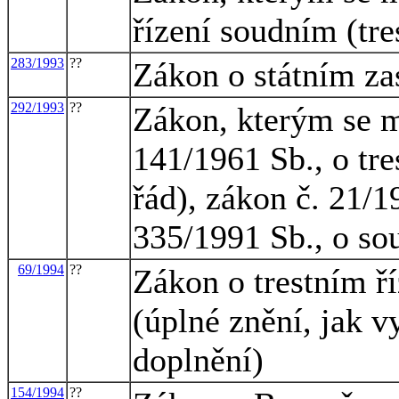
řízení soudním (tre
283/1993
??
Zákon o státním zas
292/1993
??
Zákon, kterým se m
141/1961 Sb., o tre
řád), zákon č. 21/1
335/1991 Sb., o so
69/1994
??
Zákon o trestním ří
(úplné znění, jak 
doplnění)
154/1994
??