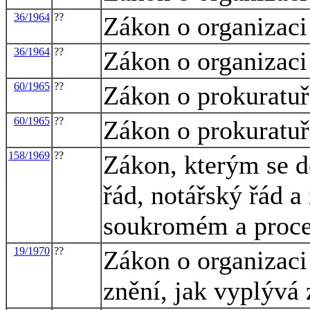
36/1964
??
Zákon o organizaci
36/1964
??
Zákon o organizaci
60/1965
??
Zákon o prokuratuř
60/1965
??
Zákon o prokuratuř
158/1969
??
Zákon, kterým se d
řád, notářský řád 
soukromém a proc
19/1970
??
Zákon o organizaci
znění, jak vyplývá 