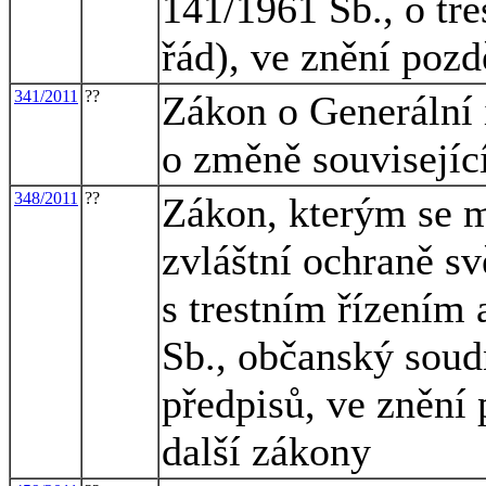
141/1961 Sb., o tre
řád), ve znění pozd
341/2011
??
Zákon o Generální 
o změně souvisejíc
348/2011
??
Zákon, kterým se m
zvláštní ochraně sv
s trestním řízením
Sb., občanský soudn
předpisů, ve znění 
další zákony