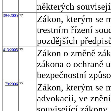
některých souvisej
394/2005
??
Zákon, kterým se m
trestním řízení sou
pozdějších předpis
413/2005
??
Zákon o změně záko
zákona o ochraně u
bezpečnostní způso
79/2006
??
Zákon, kterým se m
advokacii, ve znění
související zákony