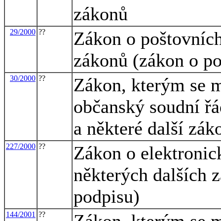
zákonů
29/2000
??
Zákon o poštovních
zákonů (zákon o po
30/2000
??
Zákon, kterým se m
občanský soudní řá
a některé další zák
227/2000
??
Zákon o elektroni
některých dalších 
podpisu)
144/2001
??
Zákon, kterým se m