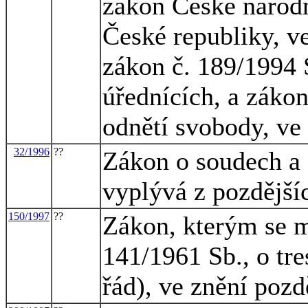
zákon České národní
České republiky, ve
zákon č. 189/1994 
úřednících, a zákon
odnětí svobody, ve
32/1996
??
Zákon o soudech a 
vyplývá z pozdější
150/1997
??
Zákon, kterým se m
141/1961 Sb., o tre
řád), ve znění pozd