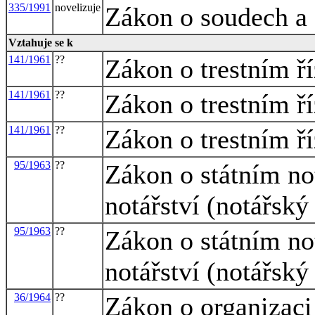
335/1991
novelizuje
Zákon o soudech a
Vztahuje se k
141/1961
??
Zákon o trestním ří
141/1961
??
Zákon o trestním ří
141/1961
??
Zákon o trestním ří
95/1963
??
Zákon o státním not
notářství (notářský
95/1963
??
Zákon o státním not
notářství (notářský
36/1964
??
Zákon o organizaci