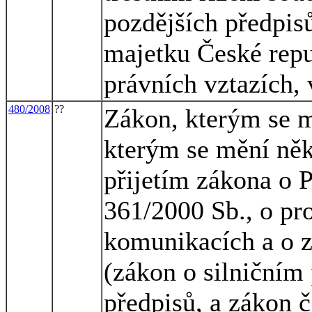
pozdějších předpisů
majetku České repu
právních vztazích, 
480/2008
??
Zákon, kterým se m
kterým se mění něk
přijetím zákona o P
361/2000 Sb., o p
komunikacích a o 
(zákon o silničním
předpisů, a zákon č