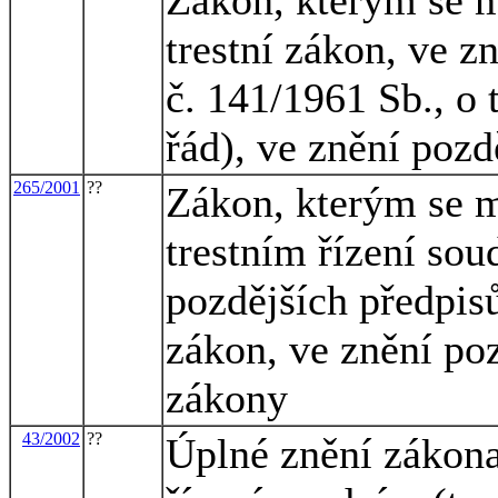
trestní zákon, ve z
č. 141/1961 Sb., o 
řád), ve znění pozd
265/2001
??
Zákon, kterým se m
trestním řízení sou
pozdějších předpisů
zákon, ve znění poz
zákony
43/2002
??
Úplné znění zákona