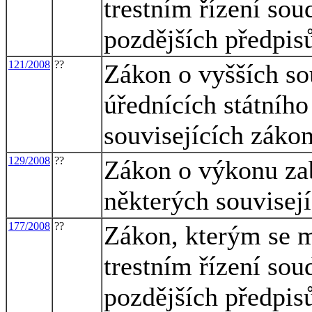
trestním řízení sou
pozdějších předpisů
121/2008
??
Zákon o vyšších so
úřednících státního
souvisejících záko
129/2008
??
Zákon o výkonu za
některých souvisej
177/2008
??
Zákon, kterým se m
trestním řízení sou
pozdějších předpisů