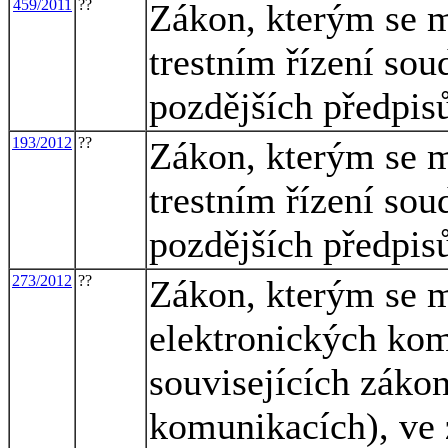
459/2011
??
Zákon, kterým se m
trestním řízení sou
pozdějších předpisů
193/2012
??
Zákon, kterým se m
trestním řízení sou
pozdějších předpisů
273/2012
??
Zákon, kterým se m
elektronických ko
souvisejících záko
komunikacích), ve 