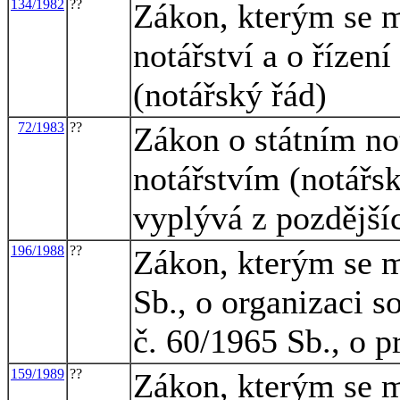
134/1982
??
Zákon, kterým se m
notářství a o řízen
(notářský řád)
72/1983
??
Zákon o státním not
notářstvím (notářsk
vyplývá z pozdějš
196/1988
??
Zákon, kterým se m
Sb., o organizaci 
č. 60/1965 Sb., o p
159/1989
??
Zákon, kterým se m