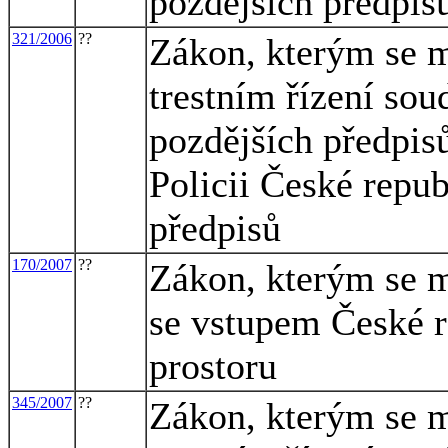
pozdějších předpisů
321/2006
??
Zákon, kterým se m
trestním řízení sou
pozdějších předpisů
Policii České repub
předpisů
170/2007
??
Zákon, kterým se m
se vstupem České 
prostoru
345/2007
??
Zákon, kterým se m