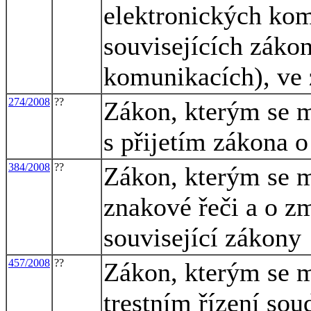
elektronických ko
souvisejících záko
komunikacích), ve 
274/2008
??
Zákon, kterým se m
s přijetím zákona o
384/2008
??
Zákon, kterým se m
znakové řeči a o z
související zákony
457/2008
??
Zákon, kterým se m
trestním řízení sou