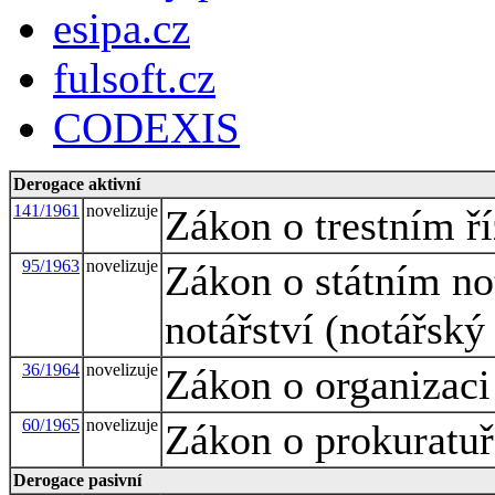
esipa.cz
fulsoft.cz
CODEXIS
Derogace aktivní
141/1961
novelizuje
Zákon o trestním ří
95/1963
novelizuje
Zákon o státním not
notářství (notářský
36/1964
novelizuje
Zákon o organizaci
60/1965
novelizuje
Zákon o prokuratuř
Derogace pasivní