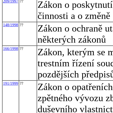
209/1997
??
Zákon o poskytnutí
činnosti a o změně
148/1998
??
Zákon o ochraně ut
některých zákonů
166/1998
??
Zákon, kterým se m
trestním řízení sou
pozdějších předpis
191/1999
??
Zákon o opatřeních
zpětného vývozu zb
duševního vlastnic