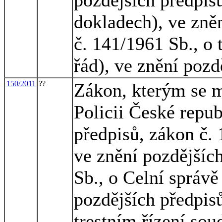
dokladech), ve zně
č. 141/1961 Sb., o 
řád), ve znění pozd
150/2011
??
Zákon, kterým se m
Policii České repub
předpisů, zákon č. 
ve znění pozdějšíc
Sb., o Celní správě
pozdějších předpisů
trestním řízení sou