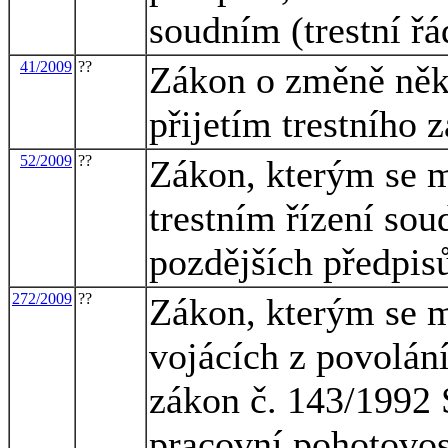
soudním (trestní řá
41/2009
??
Zákon o změně někt
přijetím trestního 
52/2009
??
Zákon, kterým se m
trestním řízení sou
pozdějších předpisů
272/2009
??
Zákon, kterým se m
vojácích z povolání
zákon č. 143/1992 
pracovní pohotovos