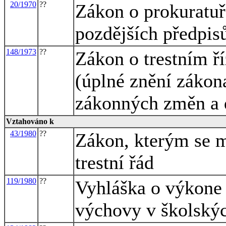
20/1970
??
Zákon o prokuratuř
pozdějších předpis
148/1973
??
Zákon o trestním ří
(úplné znění zákon
zákonných změn a 
Vztahováno k
43/1980
??
Zákon, kterým se m
trestní řád
119/1980
??
Vyhláška o výkone 
výchovy v školský