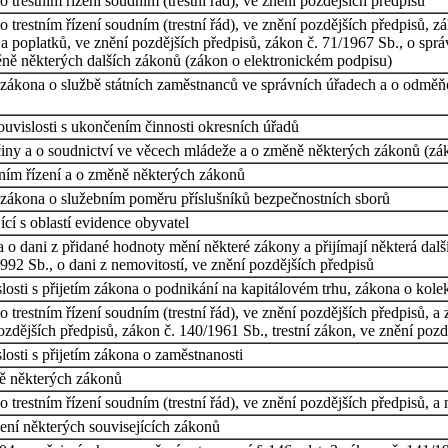
trestním řízení soudním (trestní řád), ve znění pozdějších předpisů
 trestním řízení soudním (trestní řád), ve znění pozdějších předpisů, z
a poplatků, ve znění pozdějších předpisů, zákon č. 71/1967 Sb., o správ
ně některých dalších zákonů (zákon o elektronickém podpisu)
 zákona o službě státních zaměstnanců ve správních úřadech a o odměň
uvislosti s ukončením činnosti okresních úřadů
iny a o soudnictví ve věcech mládeže a o změně některých zákonů (zá
tním řízení a o změně některých zákonů
 zákona o služebním poměru příslušníků bezpečnostních sborů
cí s oblastí evidence obyvatel
a o dani z přidané hodnoty mění některé zákony a přijímají některá dalš
992 Sb., o dani z nemovitostí, ve znění pozdějších předpisů
osti s přijetím zákona o podnikání na kapitálovém trhu, zákona o kole
 trestním řízení soudním (trestní řád), ve znění pozdějších předpisů, 
pozdějších předpisů, zákon č. 140/1961 Sb., trestní zákon, ve znění pozd
osti s přijetím zákona o zaměstnanosti
ně některých zákonů
trestním řízení soudním (trestní řád), ve znění pozdějších předpisů, a 
šení některých souvisejících zákonů