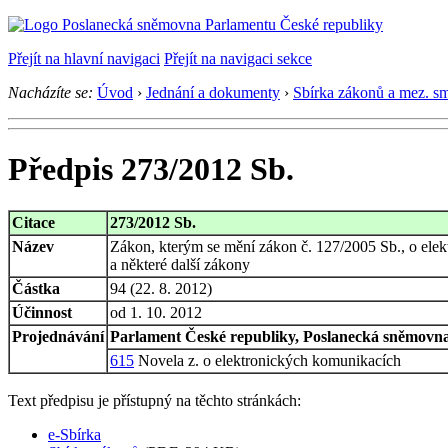
Přejít na hlavní navigaci
Přejít na navigaci sekce
Nacházíte se:
Úvod
›
Jednání a dokumenty
›
Sbírka zákonů a mez. s
Předpis 273/2012 Sb.
Citace
273/2012 Sb.
Název
Zákon, kterým se mění zákon č. 127/2005 Sb., o elek
a některé další zákony
Částka
94 (22. 8. 2012)
Účinnost
od 1. 10. 2012
Projednávání
Parlament České republiky, Poslanecká sněmovna,
615
Novela z. o elektronických komunikacích
Text předpisu je přístupný na těchto stránkách:
e-Sbírka