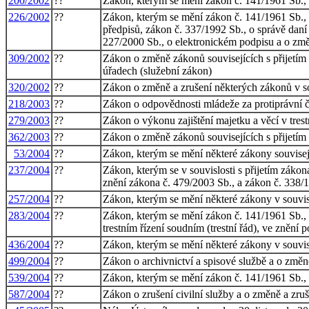
200/2002
??
Zákon, kterým se mění zákon č. 141/1961 Sb., o 
226/2002
??
Zákon, kterým se mění zákon č. 141/1961 Sb., o
předpisů, zákon č. 337/1992 Sb., o správě daní 
227/2000 Sb., o elektronickém podpisu a o změ
309/2002
??
Zákon o změně zákonů souvisejících s přijetím
úřadech (služební zákon)
320/2002
??
Zákon o změně a zrušení některých zákonů v so
218/2003
??
Zákon o odpovědnosti mládeže za protiprávní č
279/2003
??
Zákon o výkonu zajištění majetku a věcí v tres
362/2003
??
Zákon o změně zákonů souvisejících s přijetím
53/2004
??
Zákon, kterým se mění některé zákony souvisejí
237/2004
??
Zákon, kterým se v souvislosti s přijetím zákon
znění zákona č. 479/2003 Sb., a zákon č. 338/1
257/2004
??
Zákon, kterým se mění některé zákony v souvisl
283/2004
??
Zákon, kterým se mění zákon č. 141/1961 Sb., o
trestním řízení soudním (trestní řád), ve znění 
436/2004
??
Zákon, kterým se mění některé zákony v souvisl
499/2004
??
Zákon o archivnictví a spisové službě a o změ
539/2004
??
Zákon, kterým se mění zákon č. 141/1961 Sb., o 
587/2004
??
Zákon o zrušení civilní služby a o změně a zru