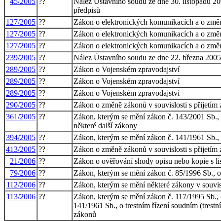
45/2005
??
Nález Ústavního soudu ze dne 30. listopadu 200
předpisů
127/2005
??
Zákon o elektronických komunikacích a o změn
127/2005
??
Zákon o elektronických komunikacích a o změn
127/2005
??
Zákon o elektronických komunikacích a o změn
239/2005
??
Nález Ústavního soudu ze dne 22. března 2005 v
289/2005
??
Zákon o Vojenském zpravodajství
289/2005
??
Zákon o Vojenském zpravodajství
289/2005
??
Zákon o Vojenském zpravodajství
290/2005
??
Zákon o změně zákonů v souvislosti s přijetím
361/2005
??
Zákon, kterým se mění zákon č. 143/2001 Sb., 
některé další zákony
394/2005
??
Zákon, kterým se mění zákon č. 141/1961 Sb., o 
413/2005
??
Zákon o změně zákonů v souvislosti s přijetím 
21/2006
??
Zákon o ověřování shody opisu nebo kopie s li
79/2006
??
Zákon, kterým se mění zákon č. 85/1996 Sb., o 
112/2006
??
Zákon, kterým se mění některé zákony v souvis
113/2006
??
Zákon, kterým se mění zákon č. 117/1995 Sb., o
141/1961 Sb., o trestním řízení soudním (trestn
zákonů