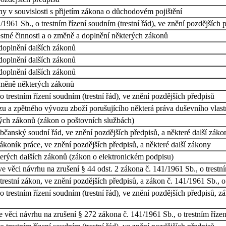
y v souvislosti s přijetím zákona o důchodovém pojištění
961 Sb., o trestním řízení soudním (trestní řád), ve znění pozdějších 
stné činnosti a o změně a doplnění některých zákonů
doplnění dalších zákonů
doplnění dalších zákonů
doplnění dalších zákonů
změně některých zákonů
trestním řízení soudním (trestní řád), ve znění pozdějších předpisů
zu a zpětného vývozu zboží porušujícího některá práva duševního vlast
ých zákonů (zákon o poštovních službách)
čanský soudní řád, ve znění pozdějších předpisů, a některé další záko
koník práce, ve znění pozdějších předpisů, a některé další zákony
erých dalších zákonů (zákon o elektronickém podpisu)
 věci návrhu na zrušení § 44 odst. 2 zákona č. 141/1961 Sb., o trestním
estní zákon, ve znění pozdějších předpisů, a zákon č. 141/1961 Sb., o t
trestním řízení soudním (trestní řád), ve znění pozdějších předpisů, zá
 věci návrhu na zrušení § 272 zákona č. 141/1961 Sb., o trestním řízení