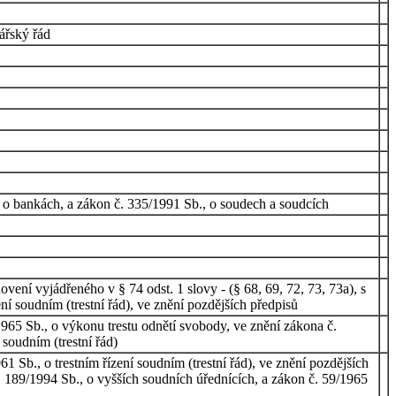
ářský řád
, o bankách, a zákon č. 335/1991 Sb., o soudech a soudcích
vení vyjádřeného v § 74 odst. 1 slovy - (§ 68, 69, 72, 73, 73a), s
ní soudním (trestní řád), ve znění pozdějších předpisů
965 Sb., o výkonu trestu odnětí svobody, ve znění zákona č.
soudním (trestní řád)
 Sb., o trestním řízení soudním (trestní řád), ve znění pozdějších
. 189/1994 Sb., o vyšších soudních úřednících, a zákon č. 59/1965