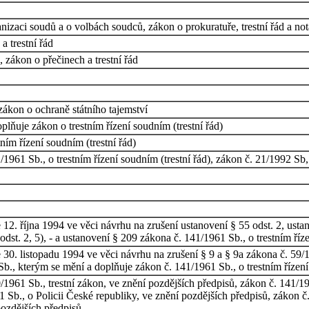
izaci soudů a o volbách soudců, zákon o prokuratuře, trestní řád a not
a trestní řád
 zákon o přečinech a trestní řád
zákon o ochraně státního tajemství
lňuje zákon o trestním řízení soudním (trestní řád)
ím řízení soudním (trestní řád)
1961 Sb., o trestním řízení soudním (trestní řád), zákon č. 21/1992 Sb
. října 1994 ve věci návrhu na zrušení ustanovení § 55 odst. 2, ustano
dst. 2, 5), - a ustanovení § 209 zákona č. 141/1961 Sb., o trestním říze
0. listopadu 1994 ve věci návrhu na zrušení § 9 a § 9a zákona č. 59/1
., kterým se mění a doplňuje zákon č. 141/1961 Sb., o trestním řízení 
961 Sb., trestní zákon, ve znění pozdějších předpisů, zákon č. 141/1961
 Sb., o Policii České republiky, ve znění pozdějších předpisů, zákon č
pozdějších předpisů