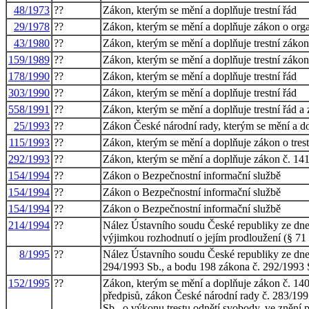
48/1973
??
Zákon, kterým se mění a doplňuje trestní řád
29/1978
??
Zákon, kterým se mění a doplňuje zákon o organ
43/1980
??
Zákon, kterým se mění a doplňuje trestní zákon 
159/1989
??
Zákon, kterým se mění a doplňuje trestní zákon,
178/1990
??
Zákon, kterým se mění a doplňuje trestní řád
303/1990
??
Zákon, kterým se mění a doplňuje trestní řád
558/1991
??
Zákon, kterým se mění a doplňuje trestní řád a 
25/1993
??
Zákon České národní rady, kterým se mění a dop
115/1993
??
Zákon, kterým se mění a doplňuje zákon o trestn
292/1993
??
Zákon, kterým se mění a doplňuje zákon č. 141/
154/1994
??
Zákon o Bezpečnostní informační službě
154/1994
??
Zákon o Bezpečnostní informační službě
154/1994
??
Zákon o Bezpečnostní informační službě
214/1994
??
Nález Ústavního soudu České republiky ze dne 12
výjimkou rozhodnutí o jejím prodloužení (§ 71 o
8/1995
??
Nález Ústavního soudu České republiky ze dne 3
294/1993 Sb., a bodu 198 zákona č. 292/1993 Sb
152/1995
??
Zákon, kterým se mění a doplňuje zákon č. 140/1
předpisů, zákon České národní rady č. 283/1991
Sb., o výkonu trestu odnětí svobody, ve znění 