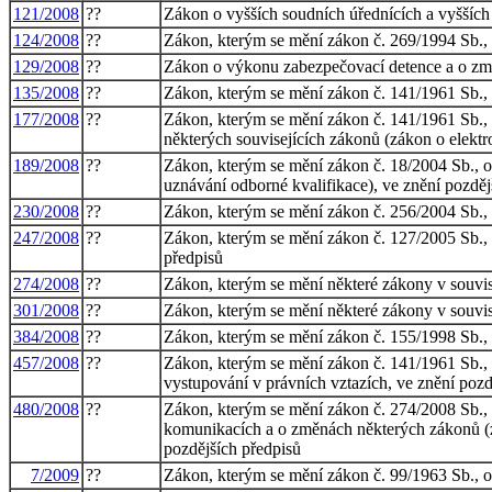
121/2008
??
Zákon o vyšších soudních úřednících a vyšších 
124/2008
??
Zákon, kterým se mění zákon č. 269/1994 Sb., o 
129/2008
??
Zákon o výkonu zabezpečovací detence a o změ
135/2008
??
Zákon, kterým se mění zákon č. 141/1961 Sb., o 
177/2008
??
Zákon, kterým se mění zákon č. 141/1961 Sb., o
některých souvisejících zákonů (zákon o elekt
189/2008
??
Zákon, kterým se mění zákon č. 18/2004 Sb., o 
uznávání odborné kvalifikace), ve znění pozdějš
230/2008
??
Zákon, kterým se mění zákon č. 256/2004 Sb., o
247/2008
??
Zákon, kterým se mění zákon č. 127/2005 Sb., 
předpisů
274/2008
??
Zákon, kterým se mění některé zákony v souvisl
301/2008
??
Zákon, kterým se mění některé zákony v souvis
384/2008
??
Zákon, kterým se mění zákon č. 155/1998 Sb., o
457/2008
??
Zákon, kterým se mění zákon č. 141/1961 Sb., o
vystupování v právních vztazích, ve znění pozd
480/2008
??
Zákon, kterým se mění zákon č. 274/2008 Sb., 
komunikacích a o změnách některých zákonů (zák
pozdějších předpisů
7/2009
??
Zákon, kterým se mění zákon č. 99/1963 Sb., ob