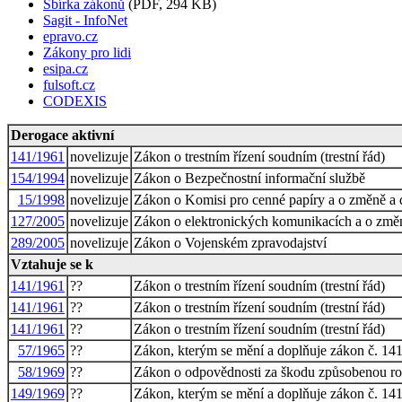
Sbírka zákonů
(PDF, 294 KB)
Sagit - InfoNet
epravo.cz
Zákony pro lidi
esipa.cz
fulsoft.cz
CODEXIS
Derogace aktivní
141/1961
novelizuje
Zákon o trestním řízení soudním (trestní řád)
154/1994
novelizuje
Zákon o Bezpečnostní informační službě
15/1998
novelizuje
Zákon o Komisi pro cenné papíry a o změně a 
127/2005
novelizuje
Zákon o elektronických komunikacích a o změn
289/2005
novelizuje
Zákon o Vojenském zpravodajství
Vztahuje se k
141/1961
??
Zákon o trestním řízení soudním (trestní řád)
141/1961
??
Zákon o trestním řízení soudním (trestní řád)
141/1961
??
Zákon o trestním řízení soudním (trestní řád)
57/1965
??
Zákon, kterým se mění a doplňuje zákon č. 141/1
58/1969
??
Zákon o odpovědnosti za škodu způsobenou ro
149/1969
??
Zákon, kterým se mění a doplňuje zákon č. 141/1