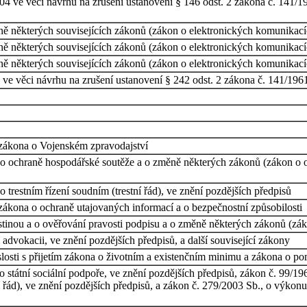
4 ve věci návrhu na zrušení ustanovení § 146 odst. 2 zákona č. 141/1961
ě některých souvisejících zákonů (zákon o elektronických komunikací
ě některých souvisejících zákonů (zákon o elektronických komunikací
ě některých souvisejících zákonů (zákon o elektronických komunikací
e věci návrhu na zrušení ustanovení § 242 odst. 2 zákona č. 141/1961 S
 zákona o Vojenském zpravodajství
o ochraně hospodářské soutěže a o změně některých zákonů (zákon o oc
trestním řízení soudním (trestní řád), ve znění pozdějších předpisů
zákona o ochraně utajovaných informací a o bezpečnostní způsobilosti
stinou a o ověřování pravosti podpisu a o změně některých zákonů (zá
advokacii, ve znění pozdějších předpisů, a další související zákony
losti s přijetím zákona o životním a existenčním minimu a zákona o p
 státní sociální podpoře, ve znění pozdějších předpisů, zákon č. 99/19
í řád), ve znění pozdějších předpisů, a zákon č. 279/2003 Sb., o výkonu 