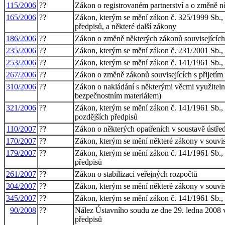
115/2006
??
Zákon o registrovaném partnerství a o změně n
165/2006
??
Zákon, kterým se mění zákon č. 325/1999 Sb., o
předpisů, a některé další zákony
186/2006
??
Zákon o změně některých zákonů souvisejících 
235/2006
??
Zákon, kterým se mění zákon č. 231/2001 Sb., o
253/2006
??
Zákon, kterým se mění zákon č. 141/1961 Sb., o 
267/2006
??
Zákon o změně zákonů souvisejících s přijetím
310/2006
??
Zákon o nakládání s některými věcmi využitel
bezpečnostním materiálem)
321/2006
??
Zákon, kterým se mění zákon č. 141/1961 Sb., o 
pozdějších předpisů
110/2007
??
Zákon o některých opatřeních v soustavě ústřed
170/2007
??
Zákon, kterým se mění některé zákony v souvis
179/2007
??
Zákon, kterým se mění zákon č. 141/1961 Sb., o 
předpisů
261/2007
??
Zákon o stabilizaci veřejných rozpočtů
304/2007
??
Zákon, kterým se mění některé zákony v souvis
345/2007
??
Zákon, kterým se mění zákon č. 141/1961 Sb., o 
90/2008
??
Nález Ústavního soudu ze dne 29. ledna 2008 ve 
předpisů