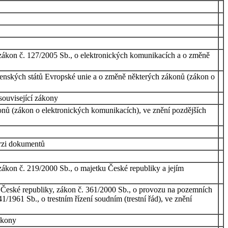
a zákon č. 127/2005 Sb., o elektronických komunikacích a o změně
 členských států Evropské unie a o změně některých zákonů (zákon o
související zákony
onů (zákon o elektronických komunikacích), ve znění pozdějších
erzi dokumentů
 zákon č. 219/2000 Sb., o majetku České republiky a jejím
ii České republiky, zákon č. 361/2000 Sb., o provozu na pozemních
1961 Sb., o trestním řízení soudním (trestní řád), ve znění
ákony