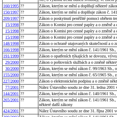
160/1995
??
Zákon, kterým se mění a doplňují některé zákon
150/1997
??
Zákon, kterým se mění a doplňuje zákon č. 141/1
209/1997
??
Zákon o poskytnutí peněžité pomoci obětem tre
15/1998
??
Zákon o Komisi pro cenné papíry a o změně a 
15/1998
??
Zákon o Komisi pro cenné papíry a o změně a 
15/1998
??
Zákon o Komisi pro cenné papíry a o změně a 
148/1998
??
Zákon o ochraně utajovaných skutečností a o 
166/1998
??
Zákon, kterým se mění zákon č. 141/1961 Sb., o 
191/1999
??
Zákon o opatřeních týkajících se dovozu, vývo
29/2000
??
Zákon o poštovních službách a o změně někter
30/2000
??
Zákon, kterým se mění zákon č. 99/1963 Sb., ob
155/2000
??
Zákon, kterým se mění zákon č. 65/1965 Sb., zá
227/2000
??
Zákon o elektronickém podpisu a o změně někt
77/2001
??
Nález Ústavního soudu ze dne 31. ledna 2001 ve
144/2001
??
Zákon, kterým se mění zákon č. 140/1961 Sb., tr
265/2001
??
Zákon, kterým se mění zákon č. 141/1961 Sb., o 
některé další zákony
424/2001
??
Nález Ústavního soudu ze dne 31. října 2001 ve