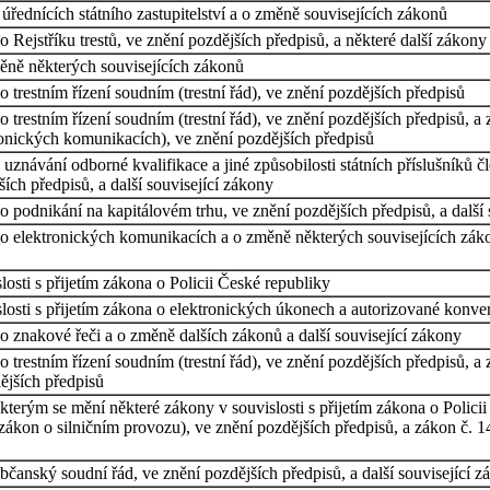
úřednících státního zastupitelství a o změně souvisejících zákonů
Rejstříku trestů, ve znění pozdějších předpisů, a některé další zákony
ně některých souvisejících zákonů
trestním řízení soudním (trestní řád), ve znění pozdějších předpisů
 trestním řízení soudním (trestní řád), ve znění pozdějších předpisů, 
ronických komunikacích), ve znění pozdějších předpisů
uznávání odborné kvalifikace a jiné způsobilosti státních příslušníků
ích předpisů, a další související zákony
 podnikání na kapitálovém trhu, ve znění pozdějších předpisů, a další 
o elektronických komunikacích a o změně některých souvisejících zák
osti s přijetím zákona o Policii České republiky
losti s přijetím zákona o elektronických úkonech a autorizované konv
 znakové řeči a o změně dalších zákonů a další související zákony
 trestním řízení soudním (trestní řád), ve znění pozdějších předpisů, a
ějších předpisů
kterým se mění některé zákony v souvislosti s přijetím zákona o Polic
on o silničním provozu), ve znění pozdějších předpisů, a zákon č. 141/
čanský soudní řád, ve znění pozdějších předpisů, a další související z