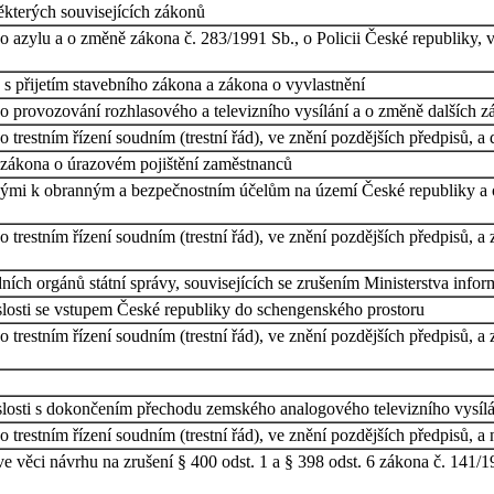
ěkterých souvisejících zákonů
 azylu a o změně zákona č. 283/1991 Sb., o Policii České republiky, v
s přijetím stavebního zákona a zákona o vyvlastnění
 provozování rozhlasového a televizního vysílání a o změně dalších zá
trestním řízení soudním (trestní řád), ve znění pozdějších předpisů, a 
 zákona o úrazovém pojištění zaměstnanců
nými k obranným a bezpečnostním účelům na území České republiky a o
trestním řízení soudním (trestní řád), ve znění pozdějších předpisů, a 
ních orgánů státní správy, souvisejících se zrušením Ministerstva inf
losti se vstupem České republiky do schengenského prostoru
trestním řízení soudním (trestní řád), ve znění pozdějších předpisů, a 
losti s dokončením přechodu zemského analogového televizního vysílání
trestním řízení soudním (trestní řád), ve znění pozdějších předpisů, a 
věci návrhu na zrušení § 400 odst. 1 a § 398 odst. 6 zákona č. 141/196