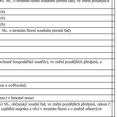
 Sb., o trestním řízení soudním (trestní řád), ve znění pozdějších
ch)
ch)
ch)
b., o trestním řízení soudním (trestní řád)
hraně hospodářské soutěže), ve znění pozdějších předpisů, a
kon o ověřování)
omoci v hmotné nouzi
63 Sb., občanský soudní řád, ve znění pozdějších předpisů, zákon č.
zajištění majetku a věcí v trestním řízení a o změně některých