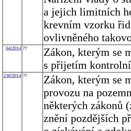
a jejich limitních h
krevním vzorku řidi
ovlivněného takov
64/2014
??
Zákon, kterým se m
s přijetím kontroln
230/2014
??
Zákon, kterým se m
provozu na pozemn
některých zákonů (
znění pozdějších př
o získávání a zdok