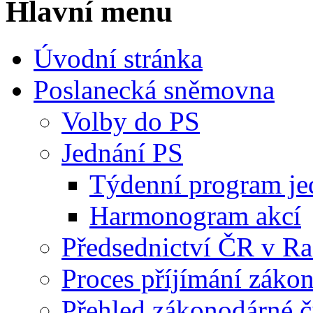
Hlavní menu
Úvodní stránka
Poslanecká sněmovna
Volby do PS
Jednání PS
Týdenní program je
Harmonogram akcí
Předsednictví ČR v R
Proces příjímání záko
Přehled zákonodárné č