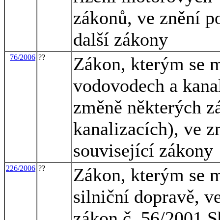
zákonů, ve znění po
další zákony
76/2006
??
Zákon, kterým se m
vodovodech a kanal
změně některých z
kanalizacích), ve z
související zákony
226/2006
??
Zákon, kterým se m
silniční dopravě, v
zákon č. 56/2001 S