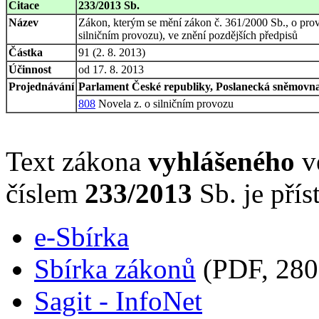
Citace
233/2013 Sb.
Název
Zákon, kterým se mění zákon č. 361/2000 Sb., o pr
silničním provozu), ve znění pozdějších předpisů
Částka
91 (2. 8. 2013)
Účinnost
od 17. 8. 2013
Projednávání
Parlament České republiky, Poslanecká sněmovna,
808
Novela z. o silničním provozu
Text zákona
vyhlášeného
ve
číslem
233/2013
Sb. je přís
e-Sbírka
Sbírka zákonů
(PDF, 280
Sagit - InfoNet