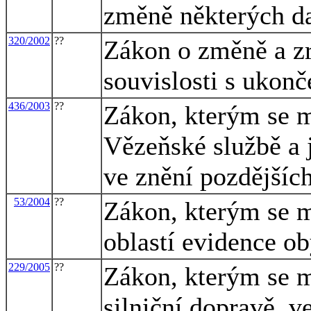
změně některých d
320/2002
??
Zákon o změně a zr
souvislosti s ukon
436/2003
??
Zákon, kterým se m
Vězeňské službě a j
ve znění pozdějších
53/2004
??
Zákon, kterým se m
oblastí evidence ob
229/2005
??
Zákon, kterým se m
silniční dopravě, v