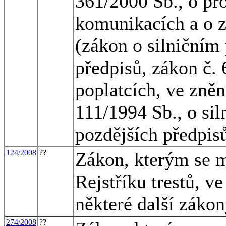
361/2000 Sb., o p
komunikacích a o 
(zákon o silničním
předpisů, zákon č. 
poplatcích, ve zněn
111/1994 Sb., o sil
pozdějších předpis
124/2008
??
Zákon, kterým se m
Rejstříku trestů, v
některé další záko
274/2008
??