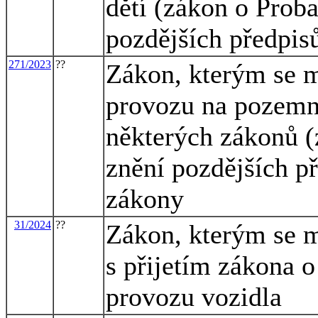
dětí (zákon o Proba
pozdějších předpisů
271/2023
??
Zákon, kterým se m
provozu na pozemn
některých zákonů (
znění pozdějších př
zákony
31/2024
??
Zákon, kterým se m
s přijetím zákona o
provozu vozidla