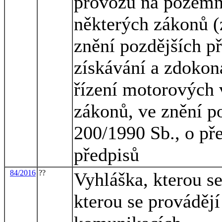
provozu na pozemn
některých zákonů (
znění pozdějších př
získávání a zdokon
řízení motorových 
zákonů, ve znění p
200/1990 Sb., o pře
předpisů
84/2016
??
Vyhláška, kterou s
kterou se prováděj