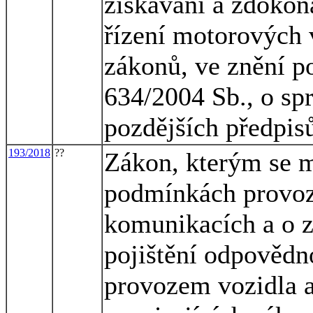
získávání a zdokon
řízení motorových 
zákonů, ve znění po
634/2004 Sb., o spr
pozdějších předpis
193/2018
??
Zákon, kterým se m
podmínkách provoz
komunikacích a o z
pojištění odpovědn
provozem vozidla 