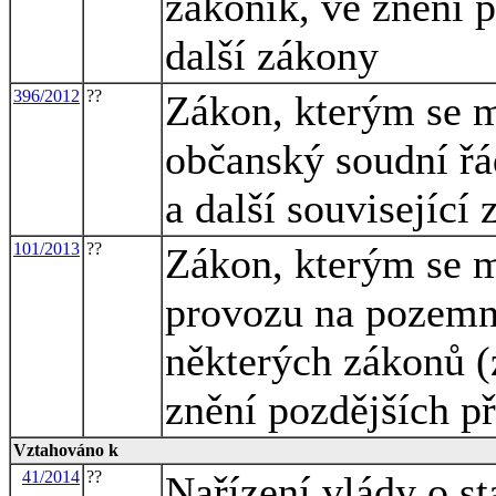
zákoník, ve znění p
další zákony
396/2012
??
Zákon, kterým se m
občanský soudní řá
a další související
101/2013
??
Zákon, kterým se m
provozu na pozemn
některých zákonů (
znění pozdějších p
Vztahováno k
41/2014
??
Nařízení vlády o s