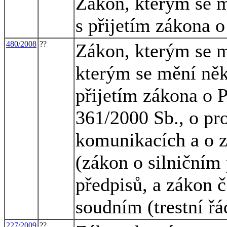
Zákon, kterým se m
s přijetím zákona o
480/2008
??
Zákon, kterým se m
kterým se mění něk
přijetím zákona o P
361/2000 Sb., o p
komunikacích a o 
(zákon o silničním
předpisů, a zákon č
soudním (trestní řá
227/2009
??