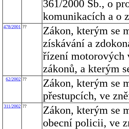
361/2000 Sb., o p
komunikacích a o 
478/2001
??
Zákon, kterým se m
získávání a zdokon
řízení motorových 
zákonů, a kterým s
62/2002
??
Zákon, kterým se m
přestupcích, ve zně
311/2002
??
Zákon, kterým se m
obecní policii, ve 