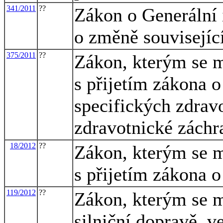
341/2011
??
Zákon o Generální 
o změně souvisejíc
375/2011
??
Zákon, kterým se m
s přijetím zákona 
specifických zdrav
zdravotnické záchr
18/2012
??
Zákon, kterým se m
s přijetím zákona 
119/2012
??
Zákon, kterým se m
silniční dopravě, v