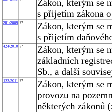
Zákon, kterým se m
s přijetím zákona o
281/2009
??
Zákon, kterým se m
s přijetím daňovéh
424/2010
??
Zákon, kterým se m
základních registre
Sb., a další souvis
133/2011
??
Zákon, kterým se m
provozu na pozemn
některých zákonů (