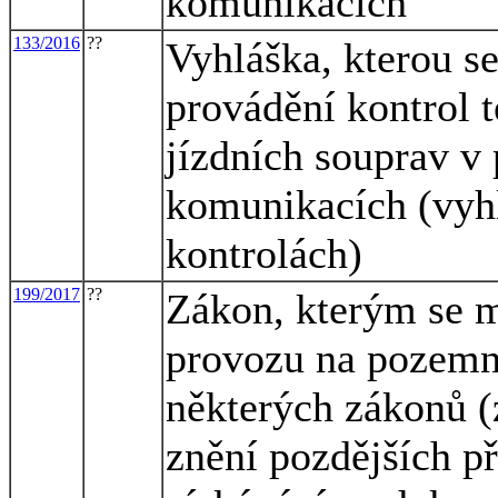
komunikacích
133/2016
??
Vyhláška, kterou s
provádění kontrol 
jízdních souprav v
komunikacích (vyhl
kontrolách)
199/2017
??
Zákon, kterým se m
provozu na pozemn
některých zákonů (
znění pozdějších př