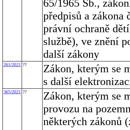
65/1965 Sb., zákon
předpisů a zákona č
právní ochraně dět
službě), ve znění p
další zákony
261/2021
??
Zákon, kterým se m
s další elektroniza
365/2021
??
Zákon, kterým se m
provozu na pozemn
některých zákonů (