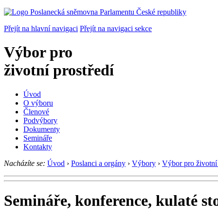
Přejít na hlavní navigaci
Přejít na navigaci sekce
Výbor pro
životní prostředí
Úvod
O výboru
Členové
Podvýbory
Dokumenty
Semináře
Kontakty
Nacházíte se:
Úvod
›
Poslanci a orgány
›
Výbory
›
Výbor pro životní 
Semináře, konference, kulaté st