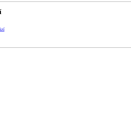
í
ůzí