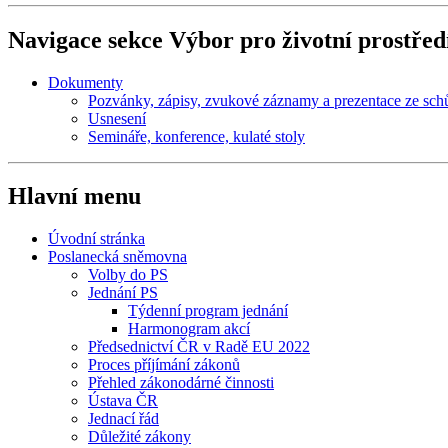
Navigace sekce
Výbor pro životní prostřed
Dokumenty
Pozvánky, zápisy, zvukové záznamy a prezentace ze sch
Usnesení
Semináře, konference, kulaté stoly
Hlavní menu
Úvodní stránka
Poslanecká sněmovna
Volby do PS
Jednání PS
Týdenní program jednání
Harmonogram akcí
Předsednictví ČR v Radě EU 2022
Proces příjímání zákonů
Přehled zákonodárné činnosti
Ústava ČR
Jednací řád
Důležité zákony