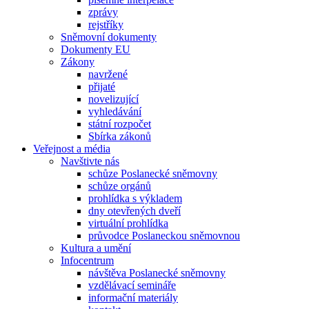
zprávy
rejstříky
Sněmovní dokumenty
Dokumenty EU
Zákony
navržené
přijaté
novelizující
vyhledávání
státní rozpočet
Sbírka zákonů
Veřejnost a média
Navštivte nás
schůze Poslanecké sněmovny
schůze orgánů
prohlídka s výkladem
dny otevřených dveří
virtuální prohlídka
průvodce Poslaneckou sněmovnou
Kultura a umění
Infocentrum
návštěva Poslanecké sněmovny
vzdělávací semináře
informační materiály