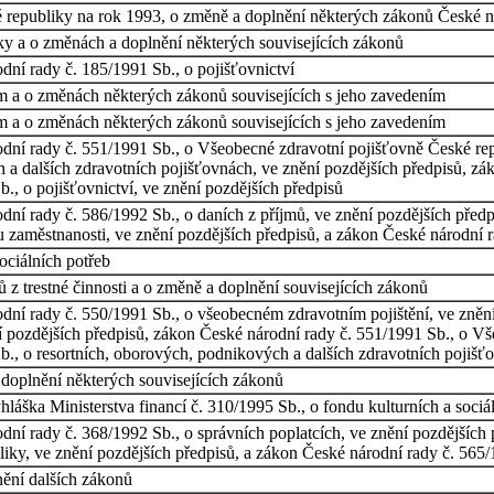
 republiky na rok 1993, o změně a doplnění některých zákonů České ná
y a o změnách a doplnění některých souvisejících zákonů
ní rady č. 185/1991 Sb., o pojišťovnictví
em a o změnách některých zákonů souvisejících s jeho zavedením
em a o změnách některých zákonů souvisejících s jeho zavedením
ní rady č. 551/1991 Sb., o Všeobecné zdravotní pojišťovně České repu
a dalších zdravotních pojišťovnách, ve znění pozdějších předpisů, záko
., o pojišťovnictví, ve znění pozdějších předpisů
ní rady č. 586/1992 Sb., o daních z příjmů, ve znění pozdějších předp
ku zaměstnanosti, ve znění pozdějších předpisů, a zákon České národní 
ociálních potřeb
ů z trestné činnosti a o změně a doplnění souvisejících zákonů
ní rady č. 550/1991 Sb., o všeobecném zdravotním pojištění, ve znění
ní pozdějších předpisů, zákon České národní rady č. 551/1991 Sb., o V
b., o resortních, oborových, podnikových a dalších zdravotních pojišť
 doplnění některých souvisejících zákonů
hláška Ministerstva financí č. 310/1995 Sb., o fondu kulturních a sociá
ní rady č. 368/1992 Sb., o správních poplatcích, ve znění pozdějších
iky, ve znění pozdějších předpisů, a zákon České národní rady č. 565/1
ění dalších zákonů