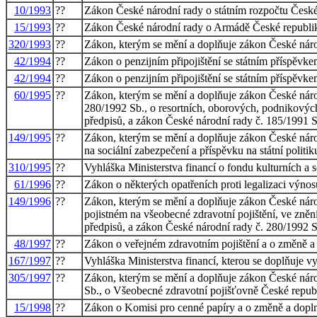
10/1993
??
Zákon České národní rady o státním rozpočtu České
15/1993
??
Zákon České národní rady o Armádě České republik
320/1993
??
Zákon, kterým se mění a doplňuje zákon České národ
42/1994
??
Zákon o penzijním připojištění se státním příspěvk
42/1994
??
Zákon o penzijním připojištění se státním příspěvk
60/1995
??
Zákon, kterým se mění a doplňuje zákon České národ
280/1992 Sb., o resortních, oborových, podnikových 
předpisů, a zákon České národní rady č. 185/1991 Sb
149/1995
??
Zákon, kterým se mění a doplňuje zákon České národ
na sociální zabezpečení a příspěvku na státní politi
310/1995
??
Vyhláška Ministerstva financí o fondu kulturních a s
61/1996
??
Zákon o některých opatřeních proti legalizaci výnos
149/1996
??
Zákon, kterým se mění a doplňuje zákon České národ
pojistném na všeobecné zdravotní pojištění, ve zně
předpisů, a zákon České národní rady č. 280/1992 S
48/1997
??
Zákon o veřejném zdravotním pojištění a o změně a
167/1997
??
Vyhláška Ministerstva financí, kterou se doplňuje vy
305/1997
??
Zákon, kterým se mění a doplňuje zákon České národ
Sb., o Všeobecné zdravotní pojišťovně České republ
15/1998
??
Zákon o Komisi pro cenné papíry a o změně a dopln