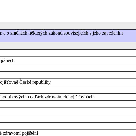
em a o změnách některých zákonů souvisejících s jeho zavedením
orgánech
ojišťovně České republiky
 podnikových a dalších zdravotních pojišťovnách
zdravotní pojištění