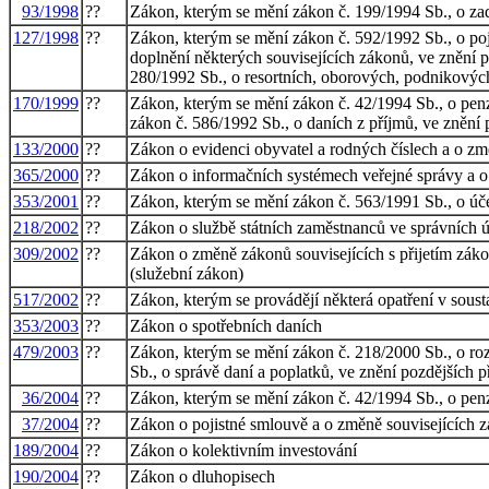
93/1998
??
Zákon, kterým se mění zákon č. 199/1994 Sb., o zad
127/1998
??
Zákon, kterým se mění zákon č. 592/1992 Sb., o poj
doplnění některých souvisejících zákonů, ve znění 
280/1992 Sb., o resortních, oborových, podnikových
170/1999
??
Zákon, kterým se mění zákon č. 42/1994 Sb., o penz
zákon č. 586/1992 Sb., o daních z příjmů, ve znění 
133/2000
??
Zákon o evidenci obyvatel a rodných číslech a o z
365/2000
??
Zákon o informačních systémech veřejné správy a o
353/2001
??
Zákon, kterým se mění zákon č. 563/1991 Sb., o účet
218/2002
??
Zákon o službě státních zaměstnanců ve správních 
309/2002
??
Zákon o změně zákonů souvisejících s přijetím zák
(služební zákon)
517/2002
??
Zákon, kterým se provádějí některá opatření v soust
353/2003
??
Zákon o spotřebních daních
479/2003
??
Zákon, kterým se mění zákon č. 218/2000 Sb., o roz
Sb., o správě daní a poplatků, ve znění pozdějších 
36/2004
??
Zákon, kterým se mění zákon č. 42/1994 Sb., o penz
37/2004
??
Zákon o pojistné smlouvě a o změně souvisejících 
189/2004
??
Zákon o kolektivním investování
190/2004
??
Zákon o dluhopisech