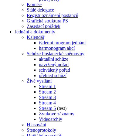
Komise
Stálé delegace
Registr oznámení poslanců
Grafická struktura PS
Zasedací pořádek
Jednání a dokumenty
Kalendář
týdenní program jednání
harmonogram akcí
Schůze Poslanecké sněmovny
aktuální schůze
navržený pořad
schválený pořad
přehled schůzí
Živé vysílání
Stream 1
Stream 2
Stream 3
Stream 4
Stream 5
(test)
Zvukové záznamy
Videoarchiv
Hlasování
Stenoprotokoly
Digitální repozitář