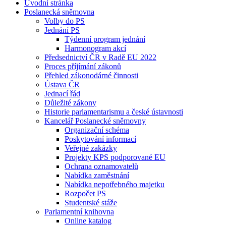
Úvodní stránka
Poslanecká sněmovna
Volby do PS
Jednání PS
Týdenní program jednání
Harmonogram akcí
Předsednictví ČR v Radě EU 2022
Proces příjímání zákonů
Přehled zákonodárné činnosti
Ústava ČR
Jednací řád
Důležité zákony
Historie parlamentarismu a české ústavnosti
Kancelář Poslanecké sněmovny
Organizační schéma
Poskytování informací
Veřejné zakázky
Projekty KPS podporované EU
Ochrana oznamovatelů
Nabídka zaměstnání
Nabídka nepotřebného majetku
Rozpočet PS
Studentské stáže
Parlamentní knihovna
Online katalog