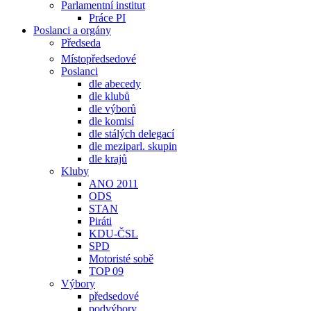
Parlamentní institut
Práce PI
Poslanci a orgány
Předseda
Místopředsedové
Poslanci
dle abecedy
dle klubů
dle výborů
dle komisí
dle stálých delegací
dle meziparl. skupin
dle krajů
Kluby
ANO 2011
ODS
STAN
Piráti
KDU-ČSL
SPD
Motoristé sobě
TOP 09
Výbory
předsedové
podvýbory