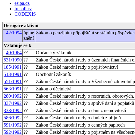
esipa.cz
fulsoft.cz
CODEXIS
Derogace aktivní
42/1994
úplné
Zákon o penzijním připojištění se státním příspěvk
znění
Vztahuje se k
40/1964
??
Občanský zákoník
531/1990
??
Zákon České národní rady o územních finančních 
185/1991
??
Zákon České národní rady o pojišťovnictví
513/1991
??
Obchodní zákoník
551/1991
??
Zákon České národní rady o Všeobecné zdravotní p
563/1991
??
Zákon o účetnictví
280/1992
??
Zákon České národní rady o resortních, oborových,
337/1992
??
Zákon České národní rady o správě daní a poplatků
338/1992
??
Zákon České národní rady o dani z nemovitostí
586/1992
??
Zákon České národní rady o daních z příjmů
591/1992
??
Zákon České národní rady o cenných papírech
592/1992
??
Zákon České národní rady o pojistném na všeobecné 