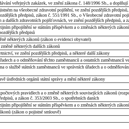
ávání veřejných zakázek, ve znění zákona č. 148/1996 Sb., a doplňují 
istném na všeobecné zdravotní pojištění, ve znění pozdějších předpisů,
pozdějších předpisů, zákon č. 551/1991 Sb., o Všeobecné zdravotní poji
 a dalších zdravotních pojišťovnách, ve znění pozdějších předpisů, a z
ijním připojištění se státním příspěvkem a o změnách některých zákonů 
pozdějších předpisů
měně některých zákonů (zákon o evidenci obyvatel)
 změně některých dalších zákonů
nictví, ve znění pozdějších předpisů, a některé další zákony
úřadech a o odměňování těchto zaměstnanců a ostatních zaměstnanců ve
ona o službě státních zaměstnanců ve správních úřadech a o odměňován
avě ústředních orgánů státní správy a mění některé zákony
počtových pravidlech a o změně některých souvisejících zákonů (rozpo
předpisů, a zákon č. 353/2003 Sb., o spotřebních daních
ijním připojištění se státním příspěvkem a o změnách některých zákonů
zákonů (zákon o pojistné smlouvě)