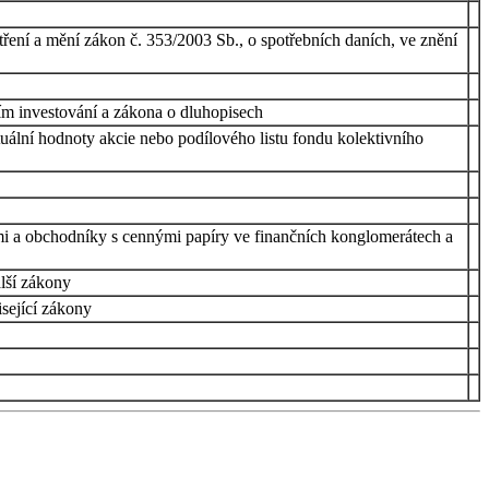
atření a mění zákon č. 353/2003 Sb., o spotřebních daních, ve znění
ním investování a zákona o dluhopisech
uální hodnoty akcie nebo podílového listu fondu kolektivního
mi a obchodníky s cennými papíry ve finančních konglomerátech a
lší zákony
isející zákony