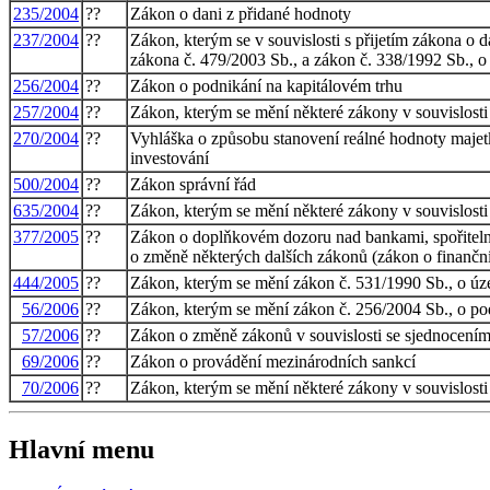
235/2004
??
Zákon o dani z přidané hodnoty
237/2004
??
Zákon, kterým se v souvislosti s přijetím zákona o 
zákona č. 479/2003 Sb., a zákon č. 338/1992 Sb., o 
256/2004
??
Zákon o podnikání na kapitálovém trhu
257/2004
??
Zákon, kterým se mění některé zákony v souvislosti
270/2004
??
Vyhláška o způsobu stanovení reálné hodnoty majetk
investování
500/2004
??
Zákon správní řád
635/2004
??
Zákon, kterým se mění některé zákony v souvislosti 
377/2005
??
Zákon o doplňkovém dozoru nad bankami, spořitelní
o změně některých dalších zákonů (zákon o finančn
444/2005
??
Zákon, kterým se mění zákon č. 531/1990 Sb., o úze
56/2006
??
Zákon, kterým se mění zákon č. 256/2004 Sb., o podn
57/2006
??
Zákon o změně zákonů v souvislosti se sjednocení
69/2006
??
Zákon o provádění mezinárodních sankcí
70/2006
??
Zákon, kterým se mění některé zákony v souvislosti
Hlavní menu