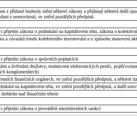
dani z přidané hodnoty mění některé zákony a přijímají některá další op
dani z nemovitostí, ve znění pozdějších předpisů
 s přijetím zákona o podnikání na kapitálovém trhu, zákona o kolektiv
u a závazků fondu kolektivního investování a o způsobu stanovení akt
s přijetím zákona o správních poplatcích
mi a úvěrními družstvy, institucemi elektronických peněz, pojišťovna
ích konglomerátech)
mních finančních orgánech, ve znění pozdějších předpisů, a některé da
ikání na kapitálovém trhu, ve znění pozdějších předpisů, a další souv
m dohledu nad finančním trhem
 s přijetím zákona o provádění mezinárodních sankcí