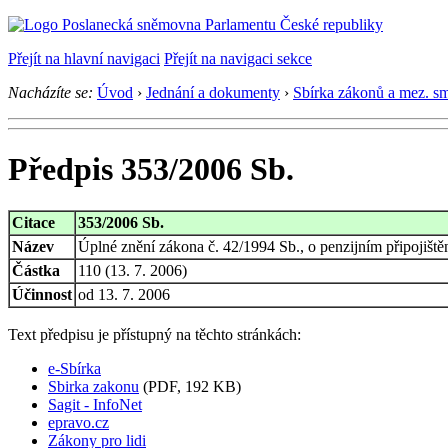
Přejít na hlavní navigaci
Přejít na navigaci sekce
Nacházíte se:
Úvod
›
Jednání a dokumenty
›
Sbírka zákonů a mez. s
Předpis 353/2006 Sb.
Citace
353/2006 Sb.
Název
Úplné znění zákona č. 42/1994 Sb., o penzijním připojišt
Částka
110 (13. 7. 2006)
Účinnost
od 13. 7. 2006
Text předpisu je přístupný na těchto stránkách:
e-Sbírka
Sbirka zakonu
(PDF, 192 KB)
Sagit - InfoNet
epravo.cz
Zákony pro lidi