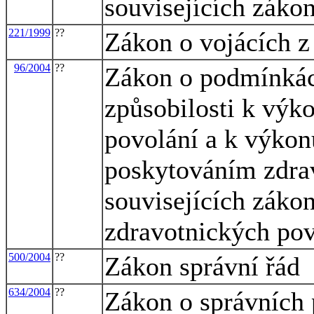
souvisejících zákon
221/1999
??
Zákon o vojácích z
96/2004
??
Zákon o podmínkác
způsobilosti k výk
povolání a k výkonu
poskytováním zdrav
souvisejících záko
zdravotnických pov
500/2004
??
Zákon správní řád
634/2004
??
Zákon o správních 