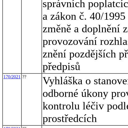
správních poplatcíc
a zákon č. 40/1995 
změně a doplnění z
provozování rozhlas
znění pozdějších př
předpisů
170/2021
??
Vyhláška o stanove
odborné úkony pro
kontrolu léčiv pod
prostředcích