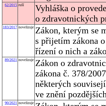
62/2015
ruší
Vyhláška o provede
o zdravotnických p
183/2017
novelizuje
Zákon, kterým se m
s přijetím zákona 
řízení o nich a zák
89/2021
novelizuje
Zákon o zdravotnic
zákona č. 378/2007
některých souvisejí
ve znění pozdějšíc
90/2021
novelizuje
Zákon, kterým se m