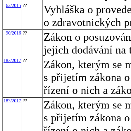
62/2015
??
Vyhláška o provede
o zdravotnických p
90/2016
??
Zákon o posuzován
jejich dodávání na 
183/2017
??
Zákon, kterým se m
s přijetím zákona 
řízení o nich a zák
183/2017
??
Zákon, kterým se m
s přijetím zákona 
řízení o nich a zák