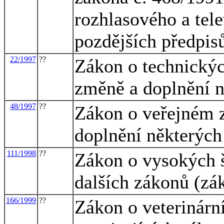
rozhlasového a tele
pozdějších předpis
22/1997
??
Zákon o technickýc
změně a doplnění 
48/1997
??
Zákon o veřejném z
doplnění některých
111/1998
??
Zákon o vysokých š
dalších zákonů (zá
166/1999
??
Zákon o veterinárn