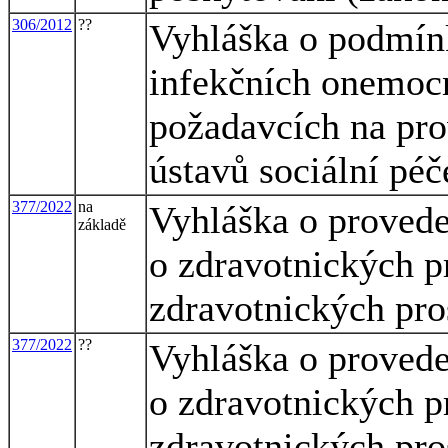
306/2012
??
Vyhláška o podmínk
infekčních onemocn
požadavcích na pro
ústavů sociální péč
377/2022
na
Vyhláška o provede
základě
o zdravotnických p
zdravotnických pros
377/2022
??
Vyhláška o provede
o zdravotnických p
zdravotnických pros