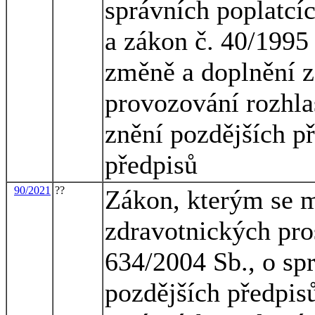
správních poplatcíc
a zákon č. 40/1995 
změně a doplnění z
provozování rozhlas
znění pozdějších př
předpisů
90/2021
??
Zákon, kterým se m
zdravotnických pro
634/2004 Sb., o spr
pozdějších předpisů