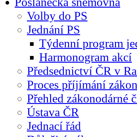
Poslanecká sněmovna
Volby do PS
Jednání PS
Týdenní program je
Harmonogram akcí
Předsednictví ČR v R
Proces příjímání záko
Přehled zákonodárné č
Ústava ČR
Jednací řád