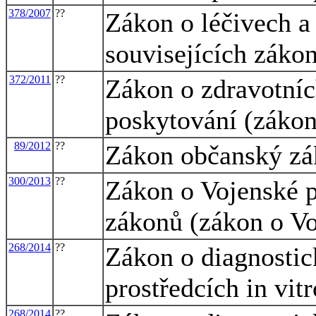
378/2007
??
Zákon o léčivech a
souvisejících záko
372/2011
??
Zákon o zdravotníc
poskytování (zákon
89/2012
??
Zákon občanský zá
300/2013
??
Zákon o Vojenské p
zákonů (zákon o Vo
268/2014
??
Zákon o diagnostic
prostředcích in vitr
268/2014
??