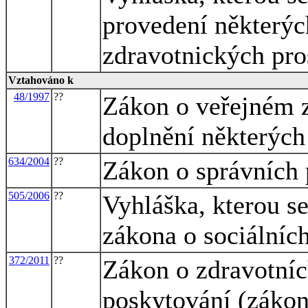
provedení některýc
zdravotnických pro
Vztahováno k
48/1997
??
Zákon o veřejném z
doplnění některých
634/2004
??
Zákon o správních 
505/2006
??
Vyhláška, kterou se
zákona o sociálníc
372/2011
??
Zákon o zdravotníc
poskytování (zákon