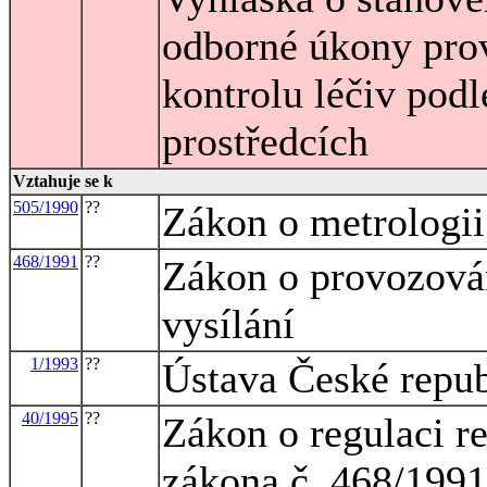
odborné úkony pro
kontrolu léčiv pod
prostředcích
Vztahuje se k
505/1990
??
Zákon o metrologii
468/1991
??
Zákon o provozován
vysílání
1/1993
??
Ústava České repu
40/1995
??
Zákon o regulaci r
zákona č. 468/1991