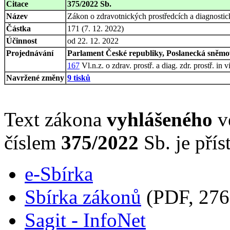
Citace
375/2022 Sb.
Název
Zákon o zdravotnických prostředcích a diagnostic
Částka
171 (7. 12. 2022)
Účinnost
od 22. 12. 2022
Projednávání
Parlament České republiky, Poslanecká sněmov
167
Vl.n.z. o zdrav. prostř. a diag. zdr. prostř. in v
Navržené změny
9 tisků
Text zákona
vyhlášeného
ve
číslem
375/2022
Sb. je přís
e-Sbírka
Sbírka zákonů
(PDF, 276
Sagit - InfoNet