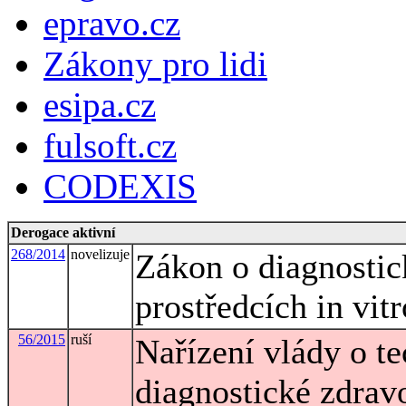
epravo.cz
Zákony pro lidi
esipa.cz
fulsoft.cz
CODEXIS
Derogace aktivní
268/2014
novelizuje
Zákon o diagnostic
prostředcích in vitr
56/2015
ruší
Nařízení vlády o t
diagnostické zdravo