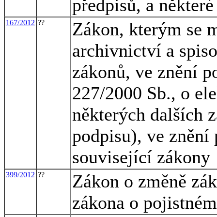
předpisů, a některé
167/2012
??
Zákon, kterým se m
archivnictví a spis
zákonů, ve znění po
227/2000 Sb., o el
některých dalších 
podpisu), ve znění 
související zákony
399/2012
??
Zákon o změně záko
zákona o pojistném