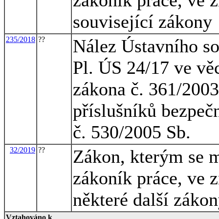
související zákony
235/2018
??
Nález Ústavního so
Pl. ÚS 24/17 ve věc
zákona č. 361/2003
příslušníků bezpeč
č. 530/2005 Sb.
32/2019
??
Zákon, kterým se m
zákoník práce, ve z
některé další záko
Vztahováno k