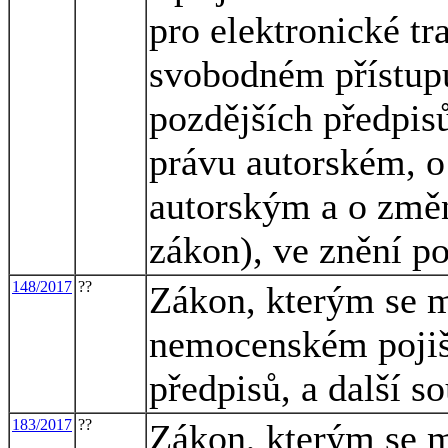
pro elektronické tr
svobodném přístupu
pozdějších předpisů
právu autorském, o
autorským a o změn
zákon), ve znění p
148/2017
??
Zákon, kterým se m
nemocenském pojišt
předpisů, a další s
183/2017
??
Zákon, kterým se m