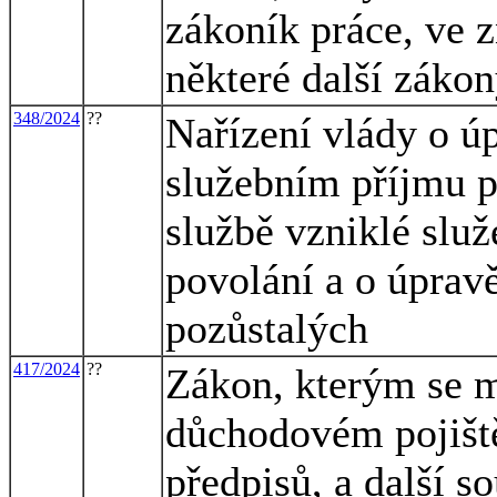
zákoník práce, ve z
některé další záko
348/2024
??
Nařízení vlády o úp
služebním příjmu p
službě vzniklé slu
povolání a o úprav
pozůstalých
417/2024
??
Zákon, kterým se m
důchodovém pojiště
předpisů, a další s