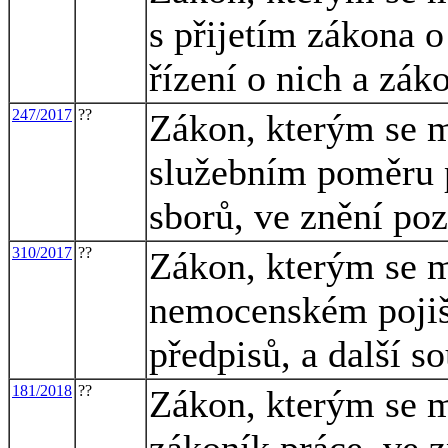
s přijetím zákona 
řízení o nich a zák
247/2017
??
Zákon, kterým se m
služebním poměru p
sborů, ve znění poz
310/2017
??
Zákon, kterým se m
nemocenském pojišt
předpisů, a další s
181/2018
??
Zákon, kterým se m
zákoník práce, ve z