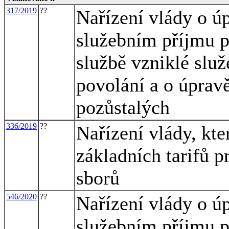
317/2019
??
Nařízení vlády o úp
služebním příjmu p
službě vzniklé slu
povolání a o úprav
pozůstalých
336/2019
??
Nařízení vlády, kte
základních tarifů p
sborů
546/2020
??
Nařízení vlády o úp
služebním příjmu p