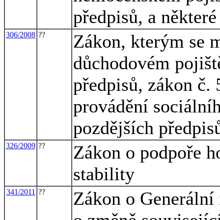
předpisů, a některé
306/2008
??
Zákon, kterým se m
důchodovém pojiště
předpisů, zákon č. 
provádění sociální
pozdějších předpisů
326/2009
??
Zákon o podpoře ho
stability
341/2011
??
Zákon o Generální 
o změně souvisejíc