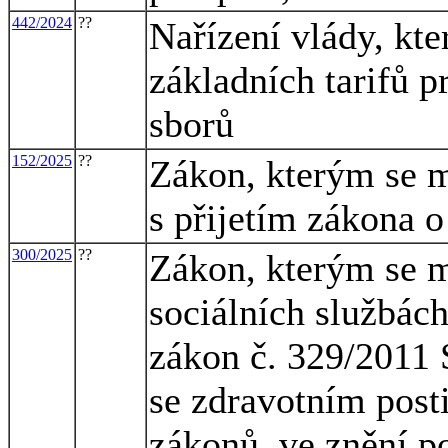
442/2024
??
Nařízení vlády, kte
základních tarifů p
sborů
152/2025
??
Zákon, kterým se m
s přijetím zákona o
300/2025
??
Zákon, kterým se m
sociálních službách
zákon č. 329/2011 
se zdravotním post
zákonů, ve znění po