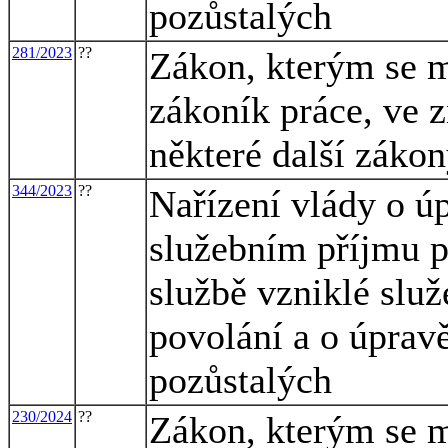
pozůstalých
281/2023
??
Zákon, kterým se m
zákoník práce, ve z
některé další záko
344/2023
??
Nařízení vlády o úp
služebním příjmu p
službě vzniklé slu
povolání a o úprav
pozůstalých
230/2024
??
Zákon, kterým se m