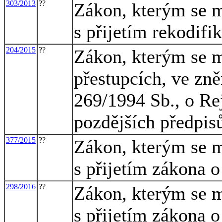
303/2013
??
Zákon, kterým se m
s přijetím rekodif
204/2015
??
Zákon, kterým se m
přestupcích, ve zně
269/1994 Sb., o Rej
pozdějších předpisů
377/2015
??
Zákon, kterým se m
s přijetím zákona 
298/2016
??
Zákon, kterým se m
s přijetím zákona o