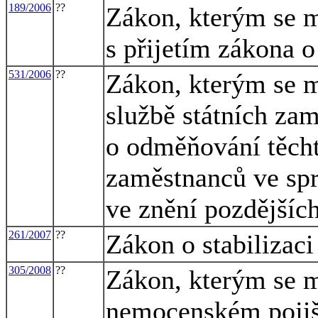
189/2006
??
Zákon, kterým se m
s přijetím zákona 
531/2006
??
Zákon, kterým se m
službě státních za
o odměňování těcht
zaměstnanců ve spr
ve znění pozdějších
261/2007
??
Zákon o stabilizaci
305/2008
??
Zákon, kterým se m
nemocenském pojišt