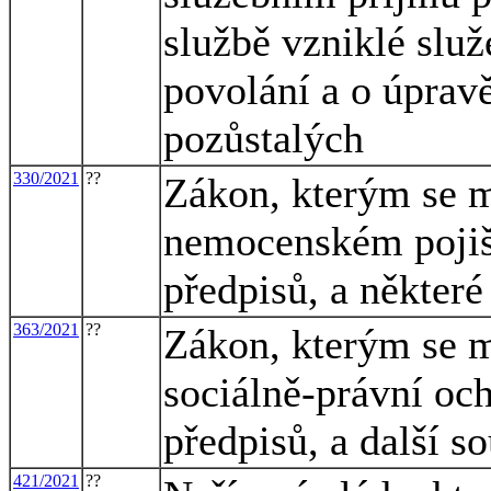
službě vzniklé slu
povolání a o úprav
pozůstalých
330/2021
??
Zákon, kterým se m
nemocenském pojišt
předpisů, a některé
363/2021
??
Zákon, kterým se m
sociálně-právní och
předpisů, a další s
421/2021
??