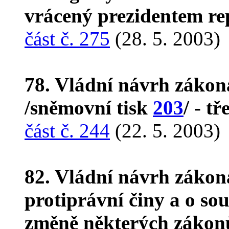
vrácený prezidentem re
část č. 275
(28. 5. 2003)
78. Vládní návrh zákon
/sněmovní tisk
203
/ - tř
část č. 244
(22. 5. 2003)
82. Vládní návrh zákon
protiprávní činy a o so
změně některých zákonů