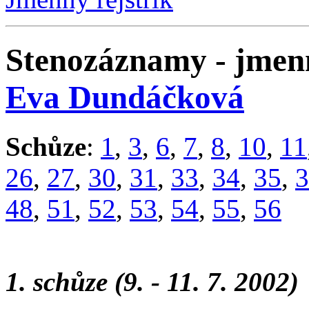
Stenozáznamy - jmenn
Eva Dundáčková
Schůze
:
1
,
3
,
6
,
7
,
8
,
10
,
11
26
,
27
,
30
,
31
,
33
,
34
,
35
,
3
48
,
51
,
52
,
53
,
54
,
55
,
56
1. schůze (9. - 11. 7. 2002)