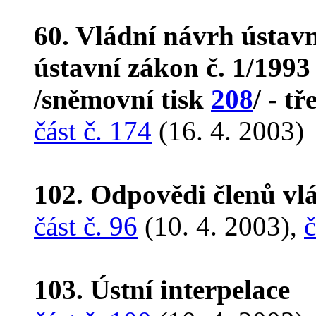
60. Vládní návrh ústav
ústavní zákon č. 1/1993
/sněmovní tisk
208
/ - tř
část č. 174
(16. 4. 2003)
102. Odpovědi členů vl
část č. 96
(10. 4. 2003),
č
103. Ústní interpelace