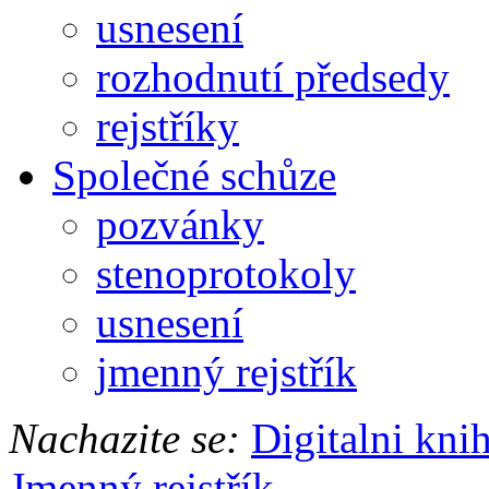
usnesení
rozhodnutí předsedy
rejstříky
Společné schůze
pozvánky
stenoprotokoly
usnesení
jmenný rejstřík
Nachazite se:
Digitalni kni
Jmenný rejstřík