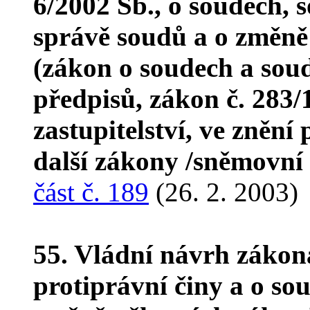
6/2002 Sb., o soudech, s
správě soudů a o změně
(zákon o soudech a soud
předpisů, zákon č. 283/
zastupitelství, ve znění
další zákony /sněmovní
část č. 189
(26. 2. 2003)
55. Vládní návrh zákon
protiprávní činy a o so