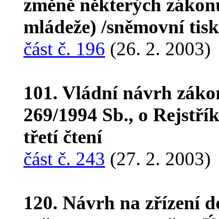
změně některých zákonů
mládeže) /sněmovní tis
část č. 196
(26. 2. 2003)
101. Vládní návrh záko
269/1994 Sb., o Rejstří
třetí čtení
část č. 243
(27. 2. 2003)
120. Návrh na zřízení 