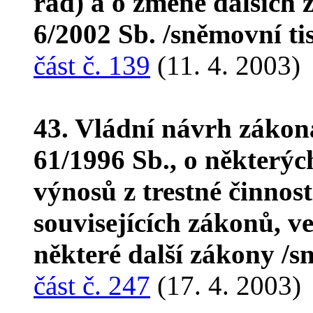
řád) a o změně dalších 
6/2002 Sb. /sněmovní t
část č. 139
(11. 4. 2003)
43. Vládní návrh zákon
61/1996 Sb., o některých
výnosů z trestné činnos
souvisejících zákonů, v
některé další zákony /s
část č. 247
(17. 4. 2003)