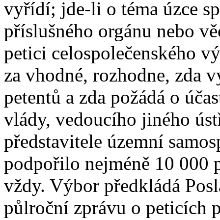
vyřídí; jde-li o téma úzce s
příslušného orgánu nebo věc
petici celospolečenského v
za vhodné, rozhodne, zda v
petentů a zda požádá o účas
vlády, vedoucího jiného ús
představitele územní samosp
podpořilo nejméně 10 000 p
vždy. Výbor předkládá Pos
půlroční zprávu o peticích 