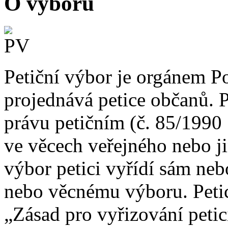
O výboru
Petiční výbor je orgánem P
projednává petice občanů. P
právu petičním (č. 85/1990 S
ve věcech veřejného nebo j
výbor petici vyřídí sám neb
nebo věcnému výboru. Petic
„Zásad pro vyřizování petic