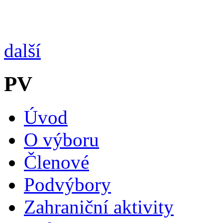
další
PV
Úvod
O výboru
Členové
Podvýbory
Zahraniční aktivity