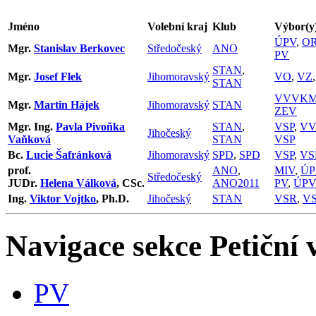
Jméno
Volební kraj
Klub
Výbor(y
ÚPV
,
O
Mgr.
Stanislav Berkovec
Středočeský
ANO
PV
STAN
,
Mgr.
Josef Flek
Jihomoravský
VO
,
VZ
STAN
VVVK
Mgr.
Martin Hájek
Jihomoravský
STAN
ZEV
Mgr. Ing.
Pavla Pivoňka
STAN
,
VSP
,
V
Jihočeský
Vaňková
STAN
VSP
Bc.
Lucie Šafránková
Jihomoravský
SPD
,
SPD
VSP
,
VS
prof.
ANO
,
MIV
,
ÚP
Středočeský
JUDr.
Helena Válková
, CSc.
ANO2011
PV
,
ÚP
Ing.
Viktor Vojtko
, Ph.D.
Jihočeský
STAN
VSR
,
VS
Navigace sekce
Petiční 
PV