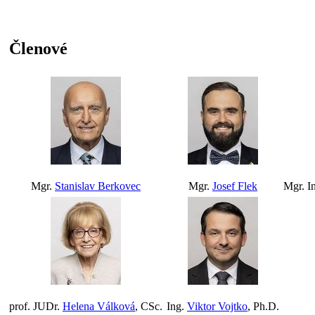
Členové
Mgr.
Stanislav Berkovec
Mgr.
Josef Flek
Mgr. I
prof. JUDr.
Helena Válková
, CSc.
Ing.
Viktor Vojtko
, Ph.D.