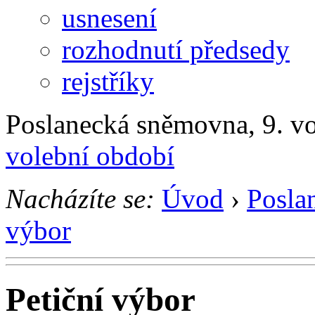
usnesení
rozhodnutí předsedy
rejstříky
Poslanecká sněmovna, 9. v
volební období
Nacházíte se:
Úvod
›
Posla
výbor
Petiční výbor