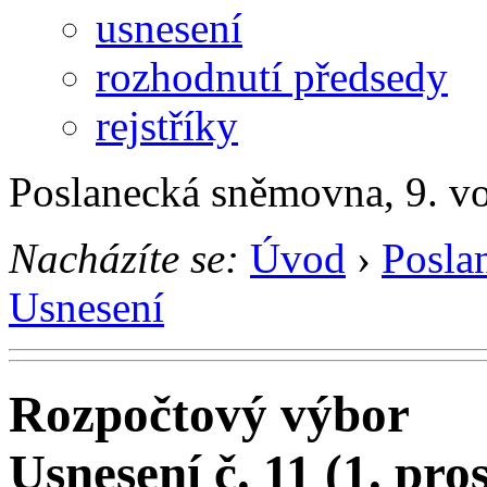
usnesení
rozhodnutí předsedy
rejstříky
Poslanecká sněmovna, 9. v
Nacházíte se:
Úvod
›
Posla
Usnesení
Rozpočtový výbor
Usnesení č. 11 (1. pro