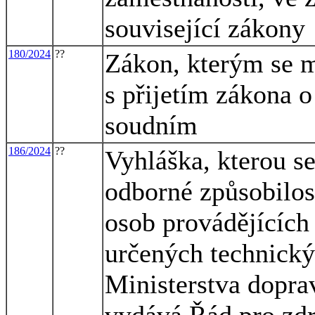
související zákony
180/2024
??
Zákon, kterým se m
s přijetím zákona
soudním
186/2024
??
Vyhláška, kterou s
odborné způsobilost
osob provádějících
určených technický
Ministerstva doprav
vydává Řád pro zdr