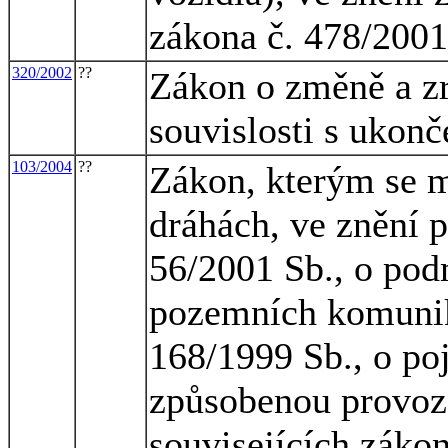
zákona č. 478/2001
320/2002
??
Zákon o změně a zr
souvislosti s ukon
103/2004
??
Zákon, kterým se m
dráhách, ve znění p
56/2001 Sb., o pod
pozemních komunik
168/1999 Sb., o po
způsobenou provoz
souvisejících zákon