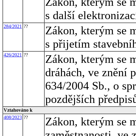
Zákon, kterým se m
s další elektroniza
284/2021
??
Zákon, kterým se m
s přijetím stavebn
426/2021
??
Zákon, kterým se m
dráhách, ve znění p
634/2004 Sb., o spr
pozdějších předpis
Vztahováno k
408/2023
??
Zákon, kterým se m
zaměstnanosti, ve z