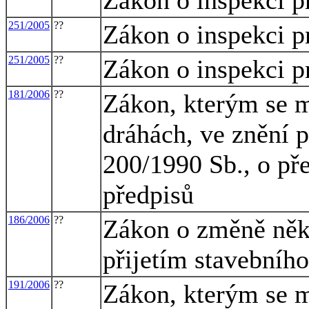
251/2005
??
Zákon o inspekci p
251/2005
??
Zákon o inspekci p
181/2006
??
Zákon, kterým se m
dráhách, ve znění p
200/1990 Sb., o pře
předpisů
186/2006
??
Zákon o změně někt
přijetím stavebníh
191/2006
??
Zákon, kterým se m