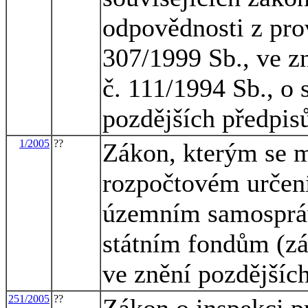
odpovědnosti z pro
307/1999 Sb., ve z
č. 111/1994 Sb., o 
pozdějších předpis
1/2005
??
Zákon, kterým se m
rozpočtovém určení
územním samosprá
státním fondům (zá
ve znění pozdějších
251/2005
??
Zákon o inspekci p