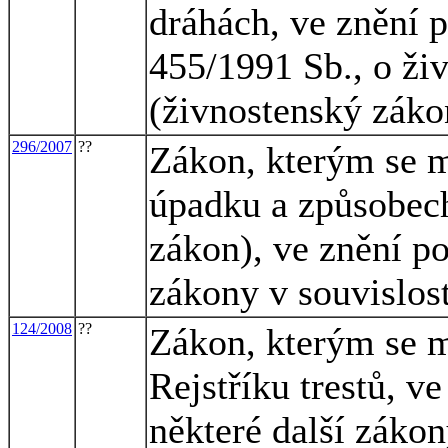
dráhách, ve znění p
455/1991 Sb., o ži
(živnostenský záko
296/2007
??
Zákon, kterým se m
úpadku a způsobech
zákon), ve znění po
zákony v souvislost
124/2008
??
Zákon, kterým se m
Rejstříku trestů, v
některé další záko