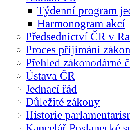
Týdenní program je
Harmonogram akcí
Předsednictví ČR v R
Proces příjímání záko
Přehled zákonodárné č
Ústava ČR
Jednací řád
Důležité zákony
Historie parlamentaris
Kancelář Poslanecké 