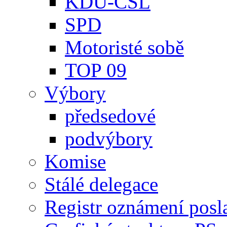
KDU-ČSL
SPD
Motoristé sobě
TOP 09
Výbory
předsedové
podvýbory
Komise
Stálé delegace
Registr oznámení posl