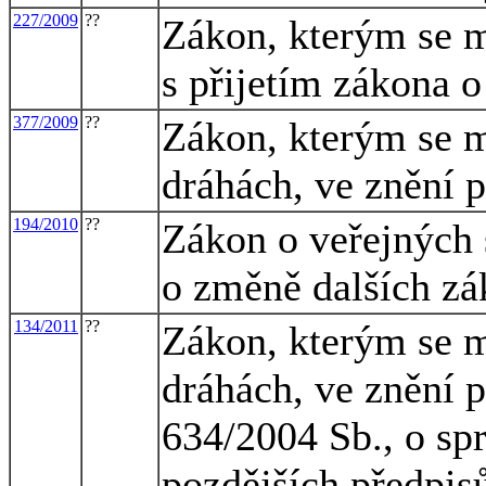
227/2009
??
Zákon, kterým se m
s přijetím zákona o
377/2009
??
Zákon, kterým se m
dráhách, ve znění 
194/2010
??
Zákon o veřejných 
o změně dalších z
134/2011
??
Zákon, kterým se m
dráhách, ve znění p
634/2004 Sb., o spr
pozdějších předpis