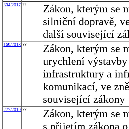
304/2017
??
Zákon, kterým se m
silniční dopravě, v
další související z
169/2018
??
Zákon, kterým se m
urychlení výstavby
infrastruktury a in
komunikací, ve zněn
související zákony
277/2019
??
Zákon, kterým se m
s přijetím zákona 