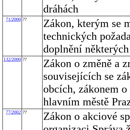
dráhách
71/2000
??
Zákon, kterým se m
technických požada
doplnění některých
132/2000
??
Zákon o změně a z
souvisejících se z
obcích, zákonem o
hlavním městě Pra
77/2002
??
Zákon o akciové sp
organizaci Správa ž