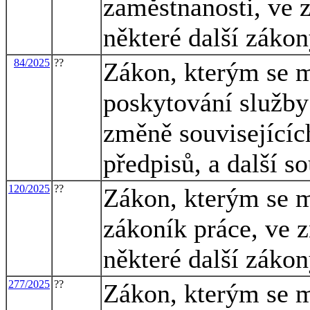
zaměstnanosti, ve z
některé další záko
84/2025
??
Zákon, kterým se m
poskytování služby 
změně souvisejícíc
předpisů, a další s
120/2025
??
Zákon, kterým se m
zákoník práce, ve z
některé další záko
277/2025
??
Zákon, kterým se m