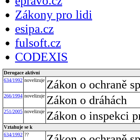
epravo.cz
Zákony pro lidi
esipa.cz
fulsoft.cz
CODEXIS
Derogace aktivní
634/1992
novelizuje
Zákon o ochraně sp
266/1994
novelizuje
Zákon o dráhách
251/2005
novelizuje
Zákon o inspekci p
Vztahuje se k
634/1992
??
Zákon o ochraně sp