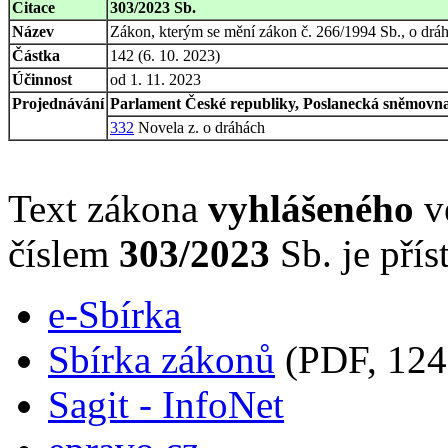
Citace
303/2023 Sb.
Název
Zákon, kterým se mění zákon č. 266/1994 Sb., o dráhá
Částka
142 (6. 10. 2023)
Účinnost
od 1. 11. 2023
Projednávání
Parlament České republiky, Poslanecká sněmovna,
332
Novela z. o dráhách
Text zákona
vyhlášeného
ve
číslem
303/2023
Sb. je přís
e-Sbírka
Sbírka zákonů
(PDF, 124
Sagit - InfoNet