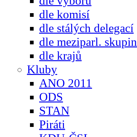
dle výborů
dle komisí
dle stálých delegací
dle meziparl. skupin
dle krajů
Kluby
ANO 2011
ODS
STAN
Piráti