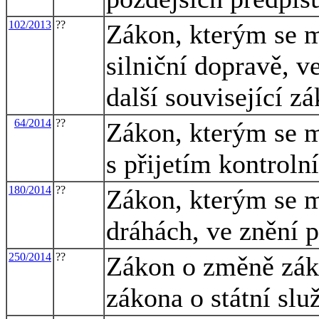
102/2013
??
Zákon, kterým se m
silniční dopravě, v
další související z
64/2014
??
Zákon, kterým se m
s přijetím kontroln
180/2014
??
Zákon, kterým se m
dráhách, ve znění 
250/2014
??
Zákon o změně záko
zákona o státní slu