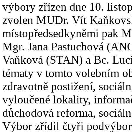
výbory zřízen dne 10. list
zvolen MUDr. Vít Kaňkov
místopředsedkyněmi pak Mg
Mgr. Jana Pastuchová (ANO
Vaňková (STAN) a Bc. Luci
tématy v tomto volebním obd
zdravotně postižení, sociál
vyloučené lokality, inform
důchodová reforma, sociálně
Výbor zřídil čtyři podvýbo