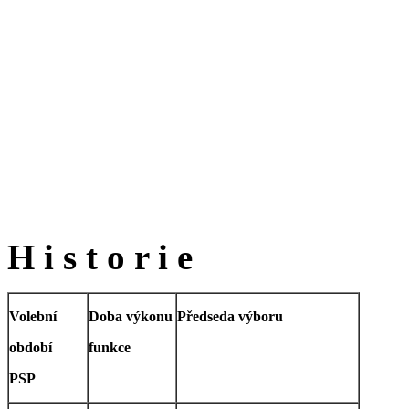
H i s t o r i e
Volební
Doba výkonu
Předseda výboru
období
funkce
PSP