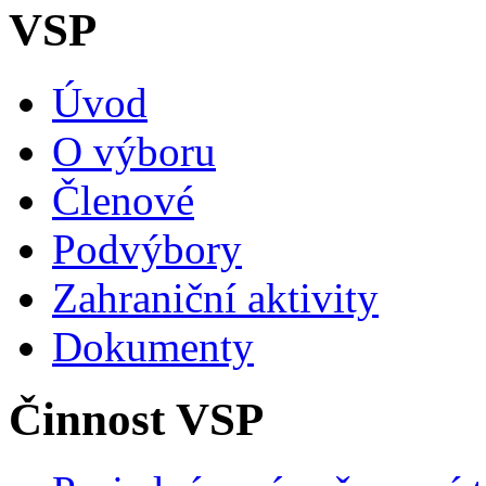
VSP
Úvod
O výboru
Členové
Podvýbory
Zahraniční aktivity
Dokumenty
Činnost VSP