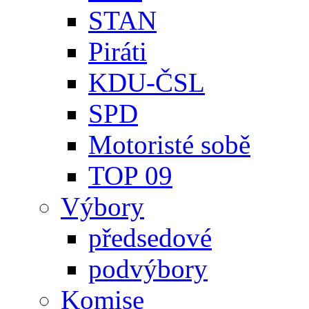
STAN
Piráti
KDU-ČSL
SPD
Motoristé sobě
TOP 09
Výbory
předsedové
podvýbory
Komise