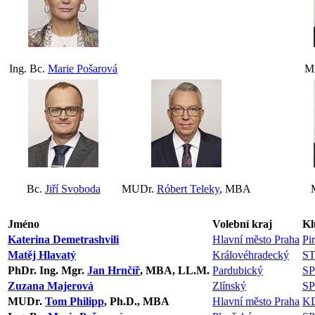
Ing. Bc.
Marie Pošarová
M
Bc.
Jiří Svoboda
MUDr.
Róbert Teleky
, MBA
Jméno
Volební kraj
Kl
Katerina Demetrashvili
Hlavní město Praha
Pir
Matěj Hlavatý
Královéhradecký
S
PhDr. Ing. Mgr.
Jan Hrnčíř
, MBA, LL.M.
Pardubický
S
Zuzana Majerová
Zlínský
S
MUDr.
Tom Philipp
, Ph.D., MBA
Hlavní město Praha
K