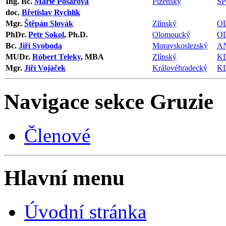
Ing. Bc.
Marie Pošarová
Plzeňský
S
doc.
Břetislav Rychlík
Mgr.
Štěpán Slovák
Zlínský
O
PhDr.
Petr Sokol
, Ph.D.
Olomoucký
O
Bc.
Jiří Svoboda
Moravskoslezský
A
MUDr.
Róbert Teleky
, MBA
Zlínský
K
Mgr.
Jiří Vojáček
Královéhradecký
K
Navigace sekce
Gruzie
Členové
Hlavní menu
Úvodní stránka