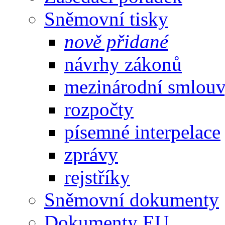
Sněmovní tisky
nově přidané
návrhy zákonů
mezinárodní smlou
rozpočty
písemné interpelace
zprávy
rejstříky
Sněmovní dokumenty
Dokumenty EU