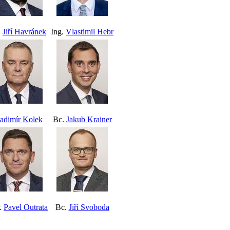
.
Jiří Havránek
Ing.
Vlastimil Hebr
adimír Kolek
Bc.
Jakub Krainer
.
Pavel Outrata
Bc.
Jiří Svoboda