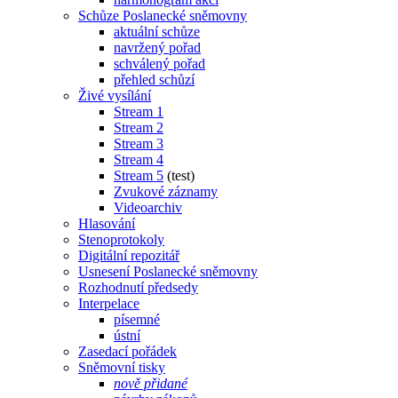
Schůze Poslanecké sněmovny
aktuální schůze
navržený pořad
schválený pořad
přehled schůzí
Živé vysílání
Stream 1
Stream 2
Stream 3
Stream 4
Stream 5
(test)
Zvukové záznamy
Videoarchiv
Hlasování
Stenoprotokoly
Digitální repozitář
Usnesení Poslanecké sněmovny
Rozhodnutí předsedy
Interpelace
písemné
ústní
Zasedací pořádek
Sněmovní tisky
nově přidané