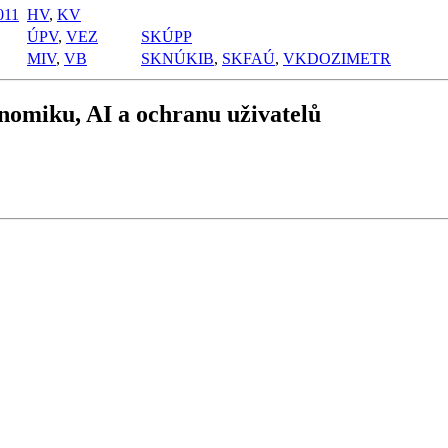
11
HV
,
KV
ÚPV
,
VEZ
SKÚPP
MIV
,
VB
SKNÚKIB
,
SKFAÚ
,
VKDOZIMETR
nomiku, AI a ochranu uživatelů