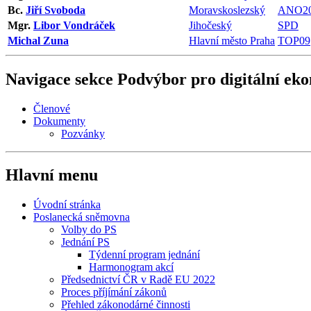
Bc.
Jiří Svoboda
Moravskoslezský
ANO20
Mgr.
Libor Vondráček
Jihočeský
SPD
Michal Zuna
Hlavní město Praha
TOP09
Navigace sekce
Podvýbor pro digitální eko
Členové
Dokumenty
Pozvánky
Hlavní menu
Úvodní stránka
Poslanecká sněmovna
Volby do PS
Jednání PS
Týdenní program jednání
Harmonogram akcí
Předsednictví ČR v Radě EU 2022
Proces příjímání zákonů
Přehled zákonodárné činnosti