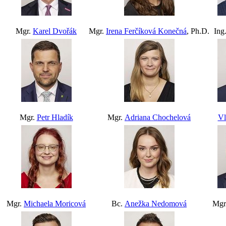
Mgr.
Karel Dvořák
Mgr.
Irena Ferčíková Konečná
, Ph.D.
Ing
Mgr.
Petr Hladík
Mgr.
Adriana Chochelová
Vl
Mgr.
Michaela Moricová
Bc.
Anežka Nedomová
Mgr