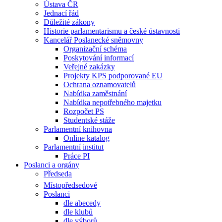
Ústava ČR
Jednací řád
Důležité zákony
Historie parlamentarismu a české ústavnosti
Kancelář Poslanecké sněmovny
Organizační schéma
Poskytování informací
Veřejné zakázky
Projekty KPS podporované EU
Ochrana oznamovatelů
Nabídka zaměstnání
Nabídka nepotřebného majetku
Rozpočet PS
Studentské stáže
Parlamentní knihovna
Online katalog
Parlamentní institut
Práce PI
Poslanci a orgány
Předseda
Místopředsedové
Poslanci
dle abecedy
dle klubů
dle výborů