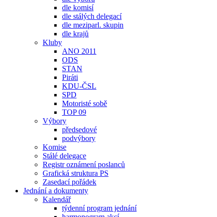
dle komisí
dle stálých delegací
dle meziparl. skupin
dle krajů
Kluby
ANO 2011
ODS
STAN
Piráti
KDU-ČSL
SPD
Motoristé sobě
TOP 09
Výbory
předsedové
podvýbory
Komise
Stálé delegace
Registr oznámení poslanců
Grafická struktura PS
Zasedací pořádek
Jednání a dokumenty
Kalendář
týdenní program jednání
harmonogram akcí