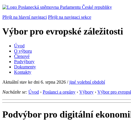
Přejít na hlavní navigaci
Přejít na navigaci sekce
Výbor pro evropské záležitosti
Úvod
O výboru
Členové
Podvýbory
Dokumenty
Kontakty
Aktuální stav ke dni 6. srpna 2026
/
jiné volební období
Nacházíte se:
Úvod
›
Poslanci a orgány
›
Výbory
›
Výbor pro evropsk
Podvýbor pro digitální ekonomi