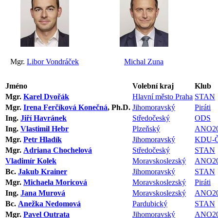
Mgr.
Libor Vondráček
Michal Zuna
Jméno
Volební kraj
Klub
Mgr.
Karel Dvořák
Hlavní město Praha
STAN
Mgr.
Irena Ferčíková Konečná
, Ph.D.
Jihomoravský
Piráti
Ing.
Jiří Havránek
Středočeský
ODS
Ing.
Vlastimil Hebr
Plzeňský
ANO20
Mgr.
Petr Hladík
Jihomoravský
KDU-
Mgr.
Adriana Chochelová
Středočeský
STAN
Vladimír Kolek
Moravskoslezský
ANO20
Bc.
Jakub Krainer
Jihomoravský
STAN
Mgr.
Michaela Moricová
Moravskoslezský
Piráti
Ing.
Jana Murová
Moravskoslezský
ANO20
Bc.
Anežka Nedomová
Pardubický
STAN
Mgr.
Pavel Outrata
Jihomoravský
ANO20