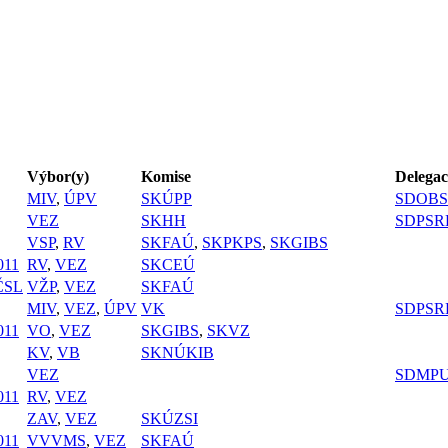
Výbor(y)
Komise
Delegac
MIV
,
ÚPV
SKÚPP
SDOBS
VEZ
SKHH
SDPSR
VSP
,
RV
SKFAÚ
,
SKPKPS
,
SKGIBS
11
RV
,
VEZ
SKCEÚ
ČSL
VŽP
,
VEZ
SKFAÚ
MIV
,
VEZ
,
ÚPV
VK
SDPSR
11
VO
,
VEZ
SKGIBS
,
SKVZ
KV
,
VB
SKNÚKIB
VEZ
SDMP
11
RV
,
VEZ
ZAV
,
VEZ
SKÚZSI
11
VVVMS
,
VEZ
SKFAÚ