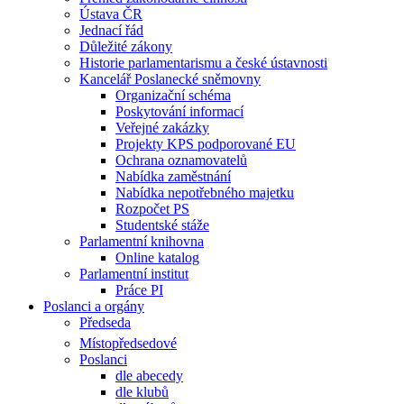
Ústava ČR
Jednací řád
Důležité zákony
Historie parlamentarismu a české ústavnosti
Kancelář Poslanecké sněmovny
Organizační schéma
Poskytování informací
Veřejné zakázky
Projekty KPS podporované EU
Ochrana oznamovatelů
Nabídka zaměstnání
Nabídka nepotřebného majetku
Rozpočet PS
Studentské stáže
Parlamentní knihovna
Online katalog
Parlamentní institut
Práce PI
Poslanci a orgány
Předseda
Místopředsedové
Poslanci
dle abecedy
dle klubů