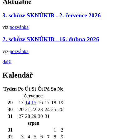
Aktuálně
3. schůze SKNÚKIB - 2. července 2026
viz
pozvánka
2. schůze SKNÚKIB - 16. dubna 2026
viz
pozvánka
další
Kalendář
Tyden
Po
Út
St
Čt
Pá
So
Ne
červenec
29
13
14
15
16
17
18
19
30
20
21
22
23
24
25
26
31
27
28
29
30
31
srpen
31
1
2
32
3
4
5
6
7
8
9