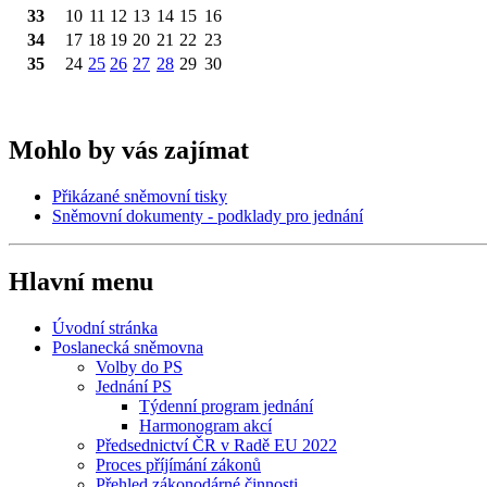
33
10
11
12
13
14
15
16
34
17
18
19
20
21
22
23
35
24
25
26
27
28
29
30
Mohlo by vás zajímat
Přikázané sněmovní tisky
Sněmovní dokumenty - podklady pro jednání
Hlavní menu
Úvodní stránka
Poslanecká sněmovna
Volby do PS
Jednání PS
Týdenní program jednání
Harmonogram akcí
Předsednictví ČR v Radě EU 2022
Proces příjímání zákonů
Přehled zákonodárné činnosti