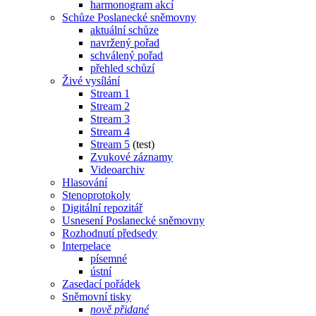
harmonogram akcí
Schůze Poslanecké sněmovny
aktuální schůze
navržený pořad
schválený pořad
přehled schůzí
Živé vysílání
Stream 1
Stream 2
Stream 3
Stream 4
Stream 5
(test)
Zvukové záznamy
Videoarchiv
Hlasování
Stenoprotokoly
Digitální repozitář
Usnesení Poslanecké sněmovny
Rozhodnutí předsedy
Interpelace
písemné
ústní
Zasedací pořádek
Sněmovní tisky
nově přidané