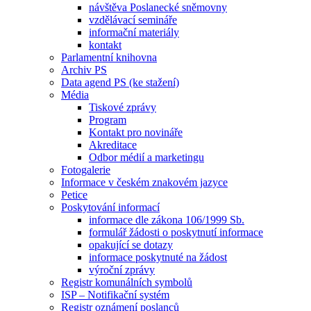
návštěva Poslanecké sněmovny
vzdělávací semináře
informační materiály
kontakt
Parlamentní knihovna
Archiv PS
Data agend PS (ke stažení)
Média
Tiskové zprávy
Program
Kontakt pro novináře
Akreditace
Odbor médií a marketingu
Fotogalerie
Informace v českém znakovém jazyce
Petice
Poskytování informací
informace dle zákona 106/1999 Sb.
formulář žádosti o poskytnutí informace
opakující se dotazy
informace poskytnuté na žádost
výroční zprávy
Registr komunálních symbolů
ISP – Notifikační systém
Registr oznámení poslanců