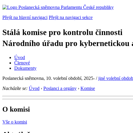
Přejít na hlavní navigaci
Přejít na navigaci sekce
Stálá komise pro kontrolu činnosti
Národního úřadu pro kybernetickou 
Úvod
Členové
Dokumenty
Poslanecká sněmovna, 10. volební období, 2025-
/
jiné volební obdob
Nacházíte se:
Úvod
›
Poslanci a orgány
›
Komise
O komisi
Vše o komisi