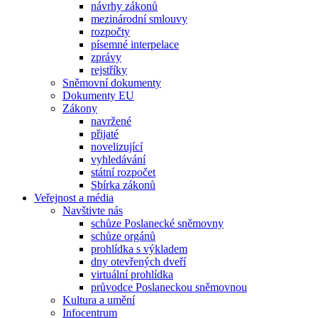
návrhy zákonů
mezinárodní smlouvy
rozpočty
písemné interpelace
zprávy
rejstříky
Sněmovní dokumenty
Dokumenty EU
Zákony
navržené
přijaté
novelizující
vyhledávání
státní rozpočet
Sbírka zákonů
Veřejnost a média
Navštivte nás
schůze Poslanecké sněmovny
schůze orgánů
prohlídka s výkladem
dny otevřených dveří
virtuální prohlídka
průvodce Poslaneckou sněmovnou
Kultura a umění
Infocentrum