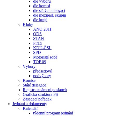
dle výborů
dle komisí
dle stálých delegací
dle meziparl. skupin
dle krajů
Kluby
ANO 2011
ODS
STAN
Piráti
KDU-ČSL
SPD
Motoristé sobě
TOP 09
Výbory
předsedové
podvýbory
Komise
Stálé delegace
Registr oznámení poslanců
Grafická struktura PS
Zasedací pořádek
Jednání a dokumenty
Kalendář
týdenní program jednání