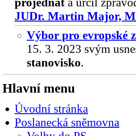
projednat
a určil zpravo
JUDr. Martin Major, 
Výbor pro evropské zá
15. 3. 2023 svým usne
stanovisko
.
Hlavní menu
Úvodní stránka
Poslanecká sněmovna
Volby do PS