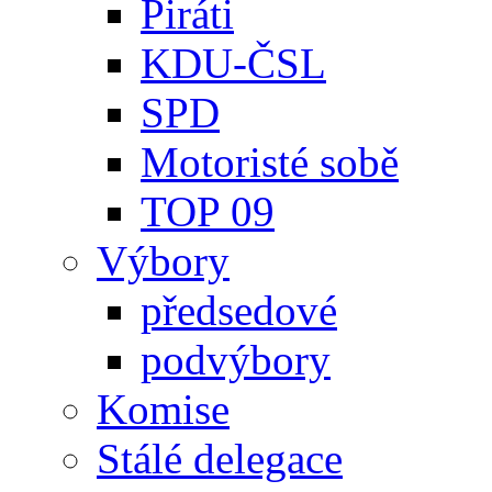
Piráti
KDU-ČSL
SPD
Motoristé sobě
TOP 09
Výbory
předsedové
podvýbory
Komise
Stálé delegace