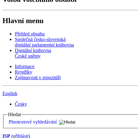
Hlavní menu
Přehled obsahu
Společná česko-slovenská
digitální parlamentní knihovna
Digitální knihovna
České sněmy
Informace
Rejstříky
Zajímavosti v repozitáři
English
Česky
Hledat
Plnotextové vyhledávání
ISP
(
příhlásit
)