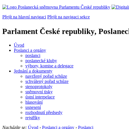
Přejít na hlavní navigaci
Přejít na navigaci sekce
Parlament České republiky, Poslane
Úvod
Poslanci a orgány
poslanci
poslanecké kluby
výbory, komise a delegace
Jednání a dokumenty
navržený pořad schůze
schválený pořad schůze
stenoprotokoly
sněmovní tisky
ústní interpelace
hlasování
usnesení
rozhodnutí předsedy
rejstříky
Nacházíte se:
Úvod
›
Poslanci a orgány
›
Poslanci