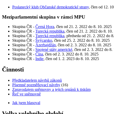
Poslanecký klub Občanské demokratické strany
, člen od 12. 1
Meziparlamentní skupina v rámci MPU
Skupina ČR -
Černá Hora
, člen od 21. 2. 2022 do 8. 10. 2025
Skupina ČR -
Turecká republika
, člen od 21. 2. 2022 do 8. 10.
Skupina ČR -
Turecká republika
, předseda od 21. 2. 2022 do 8
Skupina ČR -
Švýcarsko
, člen od 25. 2. 2022 do 8. 10. 2025
Skupina ČR -
Ázerbajdžán
, člen od 2. 3. 2022 do 8. 10. 2025
Skupina ČR -
Spojené státy americké
, člen od 2. 3. 2022 do 8.
Skupina ČR -
Čína
, člen od 2. 3. 2022 do 8. 10. 2025
Skupina ČR -
Indie
, člen od 1. 2. 2023 do 8. 10. 2025
Činnosti
Předkladatelem návrhů zákonů
Písemné pozměňovací návrhy
(16)
Zpravodajem sněmovny a jejich orgánů k tiskům
Řeč ve sněmovně
Jak jsem hlasoval
Volba volebního období