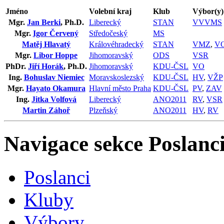
Jméno
Volební kraj
Klub
Výbor(y)
Mgr.
Jan Berki
, Ph.D.
Liberecký
STAN
VVVMS
Mgr.
Igor Červený
Středočeský
MS
Matěj Hlavatý
Královéhradecký
STAN
VMZ
,
V
Mgr.
Libor Hoppe
Jihomoravský
ODS
VSR
PhDr.
Jiří Horák
, Ph.D.
Jihomoravský
KDU-ČSL
VO
Ing.
Bohuslav Niemiec
Moravskoslezský
KDU-ČSL
HV
,
VŽP
Mgr.
Hayato Okamura
Hlavní město Praha
KDU-ČSL
PV
,
ZAV
Ing.
Jitka Volfová
Liberecký
ANO2011
RV
,
VSR
Martin Záhoř
Plzeňský
ANO2011
HV
,
RV
Navigace sekce
Poslanci
Poslanci
Kluby
Výbory