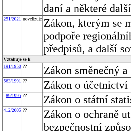
daní a některé dalš
251/2021
novelizuje
Zákon, kterým se m
podpoře regionální
předpisů, a další s
Vztahuje se k
191/1950
??
Zákon směnečný a
563/1991
??
Zákon o účetnictví
89/1995
??
Zákon o státní stati
412/2005
??
Zákon o ochraně ut
bezpečnostní způso