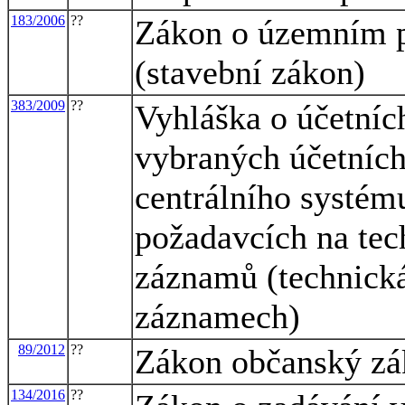
183/2006
??
Zákon o územním p
(stavební zákon)
383/2009
??
Vyhláška o účetníc
vybraných účetních
centrálního systému
požadavcích na tec
záznamů (technická
záznamech)
89/2012
??
Zákon občanský zá
134/2016
??