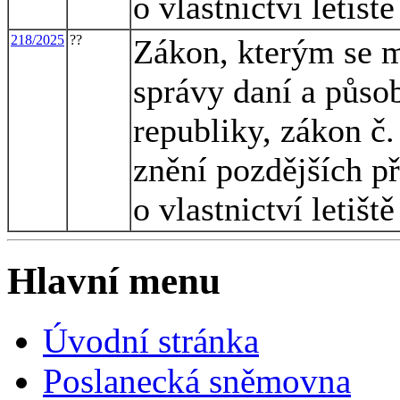
o vlastnictví letiš
218/2025
??
Zákon, kterým se m
správy daní a půso
republiky, zákon č.
znění pozdějších př
o vlastnictví letiš
Hlavní menu
Úvodní stránka
Poslanecká sněmovna