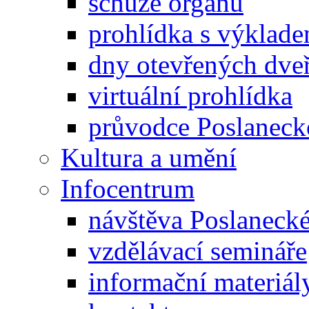
schůze orgánů
prohlídka s výklad
dny otevřených dveř
virtuální prohlídka
průvodce Poslanec
Kultura a umění
Infocentrum
návštěva Poslaneck
vzdělávací semináře
informační materiál