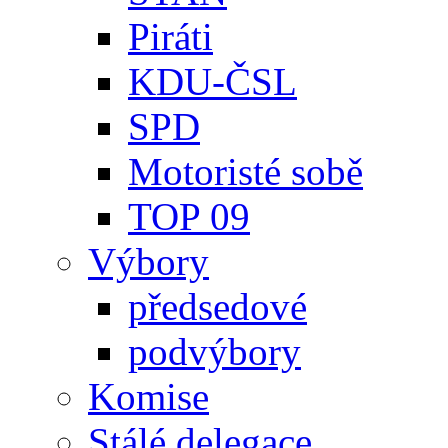
Piráti
KDU-ČSL
SPD
Motoristé sobě
TOP 09
Výbory
předsedové
podvýbory
Komise
Stálé delegace