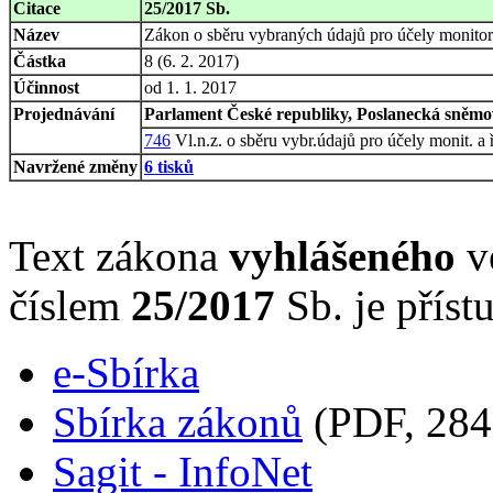
Citace
25/2017 Sb.
Název
Zákon o sběru vybraných údajů pro účely monitoro
Částka
8 (6. 2. 2017)
Účinnost
od 1. 1. 2017
Projednávání
Parlament České republiky, Poslanecká sněmov
746
Vl.n.z. o sběru vybr.údajů pro účely monit. a ří
Navržené změny
6 tisků
Text zákona
vyhlášeného
ve
číslem
25/2017
Sb. je příst
e-Sbírka
Sbírka zákonů
(PDF, 284
Sagit - InfoNet