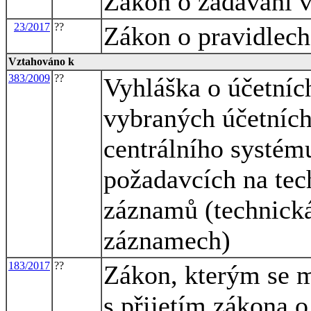
Zákon o zadávání 
23/2017
??
Zákon o pravidlech
Vztahováno k
383/2009
??
Vyhláška o účetníc
vybraných účetních
centrálního systému
požadavcích na tec
záznamů (technická
záznamech)
183/2017
??
Zákon, kterým se m
s přijetím zákona 