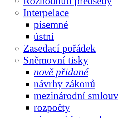
Rozhodnutí předsedy
Interpelace
písemné
ústní
Zasedací pořádek
Sněmovní tisky
nově přidané
návrhy zákonů
mezinárodní smlou
rozpočty