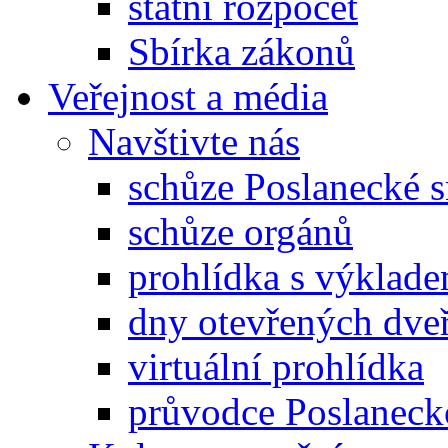
státní rozpočet
Sbírka zákonů
Veřejnost a média
Navštivte nás
schůze Poslanecké
schůze orgánů
prohlídka s výklad
dny otevřených dveř
virtuální prohlídka
průvodce Poslanec