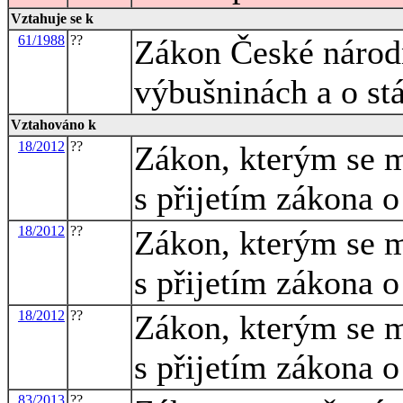
Vztahuje se k
61/1988
??
Zákon České národn
výbušninách a o st
Vztahováno k
18/2012
??
Zákon, kterým se m
s přijetím zákona 
18/2012
??
Zákon, kterým se m
s přijetím zákona 
18/2012
??
Zákon, kterým se m
s přijetím zákona 
83/2013
??