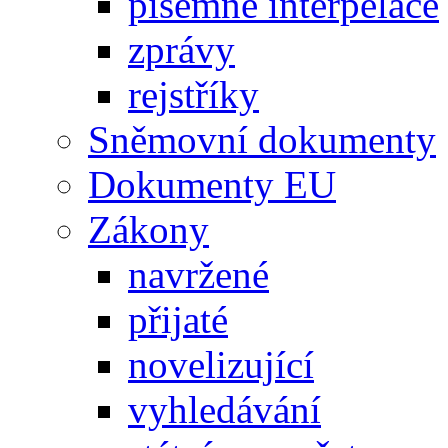
písemné interpelace
zprávy
rejstříky
Sněmovní dokumenty
Dokumenty EU
Zákony
navržené
přijaté
novelizující
vyhledávání