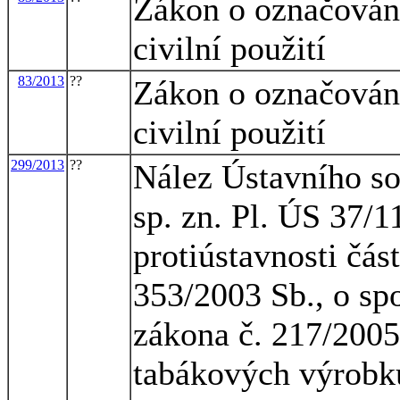
Zákon o označování
civilní použití
83/2013
??
Zákon o označování
civilní použití
299/2013
??
Nález Ústavního so
sp. zn. Pl. ÚS 37/1
protiústavnosti čás
353/2003 Sb., o sp
zákona č. 217/2005
tabákových výrobků