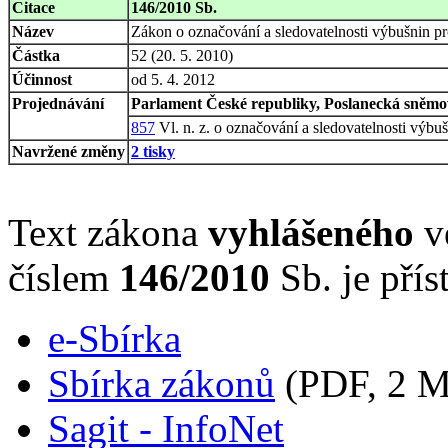
Citace
146/2010 Sb.
Název
Zákon o označování a sledovatelnosti výbušnin pro
Částka
52 (20. 5. 2010)
Účinnost
od 5. 4. 2012
Projednávání
Parlament České republiky, Poslanecká sněmov
857
Vl. n. z. o označování a sledovatelnosti výbu
Navržené změny
2 tisky
Text zákona
vyhlášeného
ve
číslem
146/2010
Sb. je přís
e-Sbírka
Sbírka zákonů
(PDF, 2 
Sagit - InfoNet