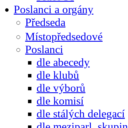
Poslanci a orgány
Předseda
Místopředsedové
Poslanci
dle abecedy
dle klubů
dle výborů
dle komisí
dle stálých delegací
dle meziparl. skupin