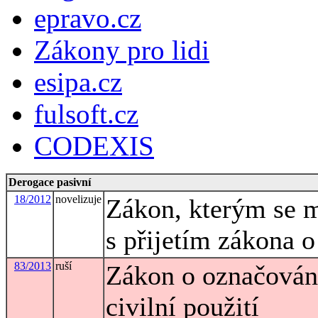
epravo.cz
Zákony pro lidi
esipa.cz
fulsoft.cz
CODEXIS
Derogace pasivní
18/2012
novelizuje
Zákon, kterým se m
s přijetím zákona 
83/2013
ruší
Zákon o označování
civilní použití