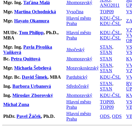
Mgr. Ing.
Taťána Malá
Jihomoravský
ANO2011
Ú
Mgr.
Martina Ochodnická
Vysočina
TOP09
VS
Hlavní město
KDU-ČSL
,
Mgr.
Hayato Okamura
ZA
Praha
KDU-ČSL
V
MUDr.
Tom Philipp
, Ph.D.,
Hlavní město
KDU-ČSL
,
V
MBA
Praha
KDU-ČSL
O
Mgr. Ing.
Pavla Pivoňka
STAN
,
VS
Jihočeský
Vaňková
STAN
VS
Bc.
Petra Quittová
Jihomoravský
STAN
K
STAN
,
V
Mgr.
Michaela Šebelová
Moravskoslezský
STAN
V
Mgr. Bc.
David Šimek
, MBA
Pardubický
KDU-ČSL
V
STAN
,
RV
Ing.
Barbora Urbanová
Středočeský
STAN
Ú
Ing.
Miroslav Zborovský
Jihomoravský
KDU-ČSL
K
Hlavní město
TOP09
,
V
Michal Zuna
Praha
TOP09
V
Hlavní město
PhDr.
Pavel Žáček
, Ph.D.
ODS
,
ODS
V
Praha