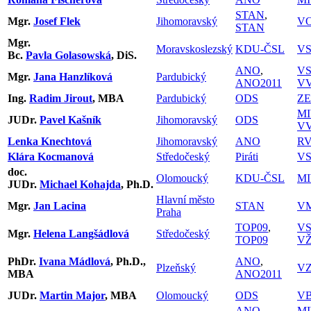
STAN
,
Mgr.
Josef Flek
Jihomoravský
V
STAN
Mgr.
Moravskoslezský
KDU-ČSL
VS
Bc.
Pavla Golasowská
, DiS.
ANO
,
VS
Mgr.
Jana Hanzlíková
Pardubický
ANO2011
V
Ing.
Radim Jirout
, MBA
Pardubický
ODS
Z
MI
JUDr.
Pavel Kašník
Jihomoravský
ODS
V
Lenka Knechtová
Jihomoravský
ANO
RV
Klára Kocmanová
Středočeský
Piráti
VS
doc.
Olomoucký
KDU-ČSL
MI
JUDr.
Michael Kohajda
, Ph.D.
Hlavní město
Mgr.
Jan Lacina
STAN
V
Praha
TOP09
,
V
Mgr.
Helena Langšádlová
Středočeský
TOP09
VŽ
PhDr.
Ivana Mádlová
, Ph.D.,
ANO
,
Plzeňský
V
MBA
ANO2011
JUDr.
Martin Major
, MBA
Olomoucký
ODS
V
ANO
,
MI