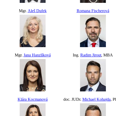
Mgr.
Aleš Dufek
Romana Fischerová
Mgr.
Jana Hanzlíková
Ing.
Radim Jirout
, MBA
Klára Kocmanová
doc. JUDr.
Michael Kohajda
, P