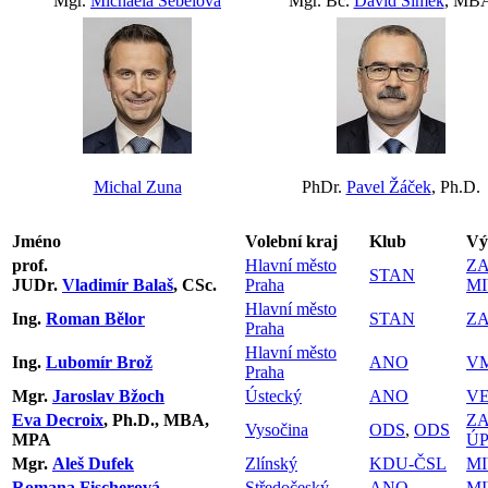
Mgr.
Michaela Šebelová
Mgr. Bc.
David Šimek
, MB
Michal Zuna
PhDr.
Pavel Žáček
, Ph.D.
Jméno
Volební kraj
Klub
Vý
prof.
Hlavní město
ZA
STAN
JUDr.
Vladimír Balaš
, CSc.
Praha
MI
Hlavní město
Ing.
Roman Bělor
STAN
ZA
Praha
Hlavní město
Ing.
Lubomír Brož
ANO
V
Praha
Mgr.
Jaroslav Bžoch
Ústecký
ANO
V
Eva Decroix
, Ph.D., MBA,
ZA
Vysočina
ODS
,
ODS
MPA
Ú
Mgr.
Aleš Dufek
Zlínský
KDU-ČSL
MI
Romana Fischerová
Středočeský
ANO
MI