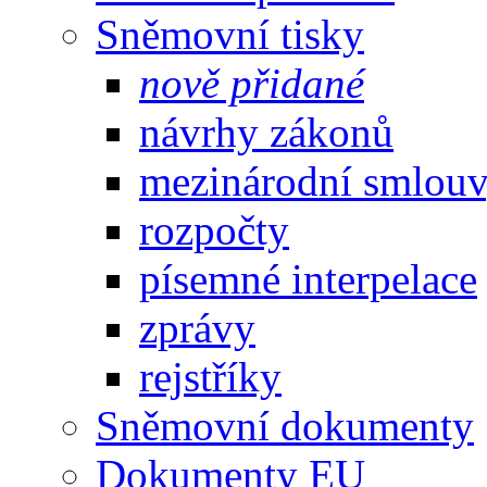
Sněmovní tisky
nově přidané
návrhy zákonů
mezinárodní smlou
rozpočty
písemné interpelace
zprávy
rejstříky
Sněmovní dokumenty
Dokumenty EU