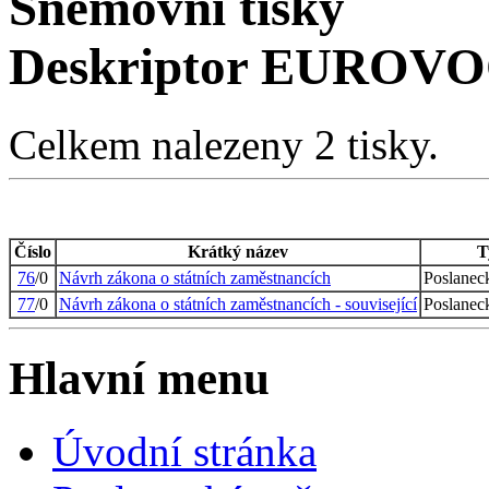
Sněmovní tisky
Deskriptor EUROVOC
Celkem nalezeny 2 tisky.
Číslo
Krátký název
T
76
/0
Návrh zákona o státních zaměstnancích
Poslanec
77
/0
Návrh zákona o státních zaměstnancích - související
Poslanec
Hlavní menu
Úvodní stránka