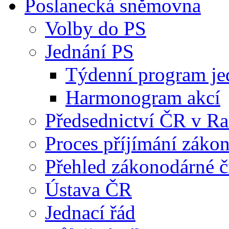
Poslanecká sněmovna
Volby do PS
Jednání PS
Týdenní program je
Harmonogram akcí
Předsednictví ČR v R
Proces příjímání záko
Přehled zákonodárné č
Ústava ČR
Jednací řád