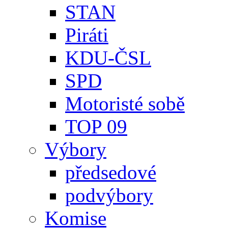
STAN
Piráti
KDU-ČSL
SPD
Motoristé sobě
TOP 09
Výbory
předsedové
podvýbory
Komise