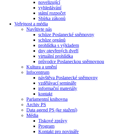
novelizující
vyhledávání
státní rozpočet
Sbírka zákonů
Veřejnost a média
Navštivte nás
schůze Poslanecké sněmovny
schůze orgánů
prohlídka s výkladem
dny otevřených dveří
virtuální prohlídka
průvodce Poslaneckou sněmovnou
Kultura a umění
Infocentrum
návštěva Poslanecké sněmovny
vzdělávací semináře
informační materiály
kontakt
Parlamentní knihovna
Archiv PS
Data agend PS (ke stažení)
Média
Tiskové zprávy
Program
Kontakt pro novináře