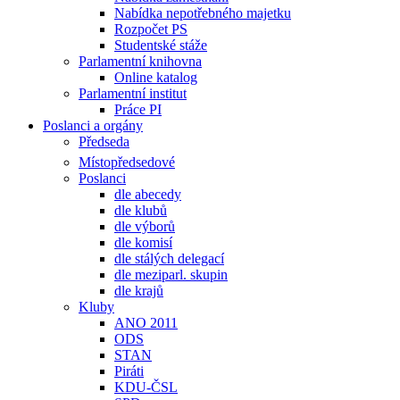
Nabídka nepotřebného majetku
Rozpočet PS
Studentské stáže
Parlamentní knihovna
Online katalog
Parlamentní institut
Práce PI
Poslanci a orgány
Předseda
Místopředsedové
Poslanci
dle abecedy
dle klubů
dle výborů
dle komisí
dle stálých delegací
dle meziparl. skupin
dle krajů
Kluby
ANO 2011
ODS
STAN
Piráti
KDU-ČSL