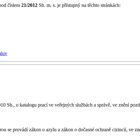
 pod číslem
21/2012
Sb. m. s. je přístupný na těchto stránkách:
mluv
10 Sb., o katalogu prací ve veřejných službách a správě, ve znění pozd
rou se provádí zákon o azylu a zákon o dočasné ochraně cizinců, ve zn