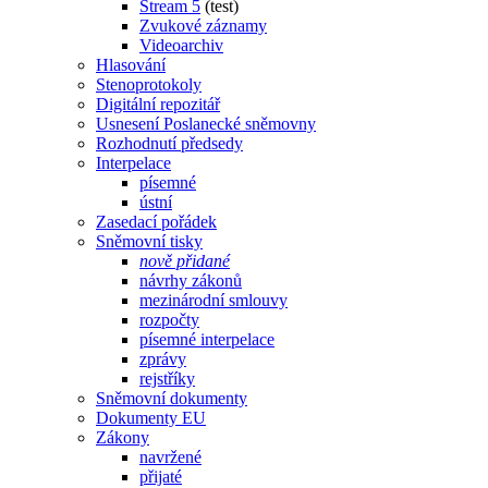
Stream 5
(test)
Zvukové záznamy
Videoarchiv
Hlasování
Stenoprotokoly
Digitální repozitář
Usnesení Poslanecké sněmovny
Rozhodnutí předsedy
Interpelace
písemné
ústní
Zasedací pořádek
Sněmovní tisky
nově přidané
návrhy zákonů
mezinárodní smlouvy
rozpočty
písemné interpelace
zprávy
rejstříky
Sněmovní dokumenty
Dokumenty EU
Zákony
navržené
přijaté