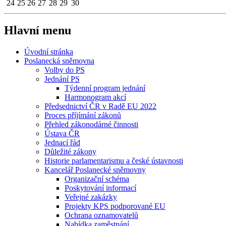
24
25
26
27
28
29
30
Hlavní menu
Úvodní stránka
Poslanecká sněmovna
Volby do PS
Jednání PS
Týdenní program jednání
Harmonogram akcí
Předsednictví ČR v Radě EU 2022
Proces příjímání zákonů
Přehled zákonodárné činnosti
Ústava ČR
Jednací řád
Důležité zákony
Historie parlamentarismu a české ústavnosti
Kancelář Poslanecké sněmovny
Organizační schéma
Poskytování informací
Veřejné zakázky
Projekty KPS podporované EU
Ochrana oznamovatelů
Nabídka zaměstnání