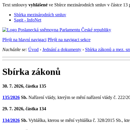
Text smlouvy
vyhlášené
ve Sbírce mezinárodních smluv v částce 13
Sbírka mezinárodních smluv
Sagit - InfoNet
Přejít na hlavní navigaci
Přejít na navigaci sekce
Nacházíte se:
Úvod
›
Jednání a dokumenty
›
Sbírka zákonů a mez. s
Sbírka zákonů
30. 7. 2026, částka 135
135/2026
Sb.
Nařízení vlády, kterým se mění nařízení vlády č. 222/20
29. 7. 2026, částka 134
134/2026
Sb.
Vyhláška, kterou se mění vyhláška č. 328/2015 Sb., kte