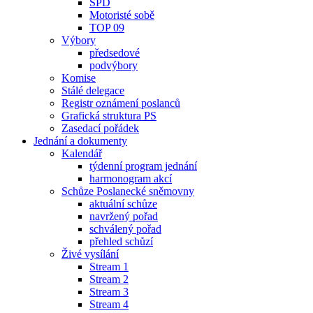
SPD
Motoristé sobě
TOP 09
Výbory
předsedové
podvýbory
Komise
Stálé delegace
Registr oznámení poslanců
Grafická struktura PS
Zasedací pořádek
Jednání a dokumenty
Kalendář
týdenní program jednání
harmonogram akcí
Schůze Poslanecké sněmovny
aktuální schůze
navržený pořad
schválený pořad
přehled schůzí
Živé vysílání
Stream 1
Stream 2
Stream 3
Stream 4