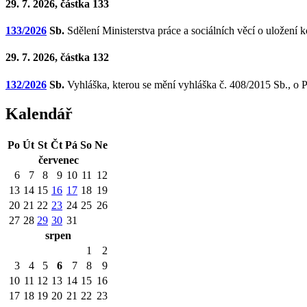
29. 7. 2026, částka 133
133/2026
Sb.
Sdělení Ministerstva práce a sociálních věcí o uložení 
29. 7. 2026, částka 132
132/2026
Sb.
Vyhláška, kterou se mění vyhláška č. 408/2015 Sb., o Pr
Kalendář
Po
Út
St
Čt
Pá
So
Ne
červenec
6
7
8
9
10
11
12
13
14
15
16
17
18
19
20
21
22
23
24
25
26
27
28
29
30
31
srpen
1
2
3
4
5
6
7
8
9
10
11
12
13
14
15
16
17
18
19
20
21
22
23