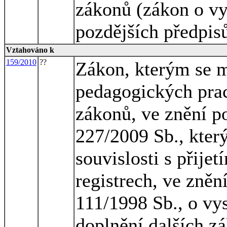
zákonů (zákon o vy
pozdějších předpisů
Vztahováno k
159/2010
??
Zákon, kterým se m
pedagogických pra
zákonů, ve znění po
227/2009 Sb., kter
souvislosti s přije
registrech, ve zněn
111/1998 Sb., o vy
doplnění dalších z