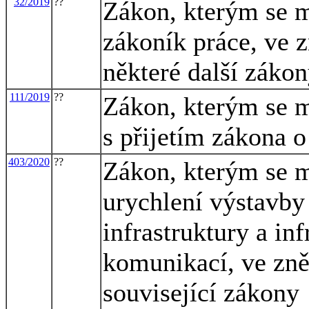
32/2019
??
Zákon, kterým se m
zákoník práce, ve z
některé další záko
111/2019
??
Zákon, kterým se m
s přijetím zákona 
403/2020
??
Zákon, kterým se m
urychlení výstavby
infrastruktury a in
komunikací, ve zněn
související zákony