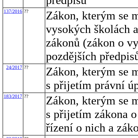
137/2016
??
Zákon, kterým se m
vysokých školách a
zákonů (zákon o vy
pozdějších předpisů
24/2017
??
Zákon, kterým se m
s přijetím právní 
183/2017
??
Zákon, kterým se m
s přijetím zákona 
řízení o nich a zák