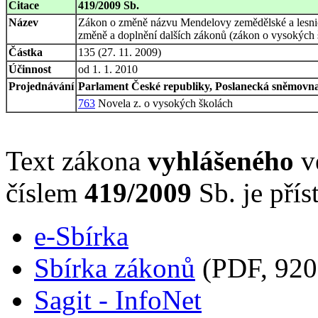
Citace
419/2009 Sb.
Název
Zákon o změně názvu Mendelovy zemědělské a lesnick
změně a doplnění dalších zákonů (zákon o vysokých š
Částka
135 (27. 11. 2009)
Účinnost
od 1. 1. 2010
Projednávání
Parlament České republiky, Poslanecká sněmovna,
763
Novela z. o vysokých školách
Text zákona
vyhlášeného
ve
číslem
419/2009
Sb. je přís
e-Sbírka
Sbírka zákonů
(PDF, 920
Sagit - InfoNet