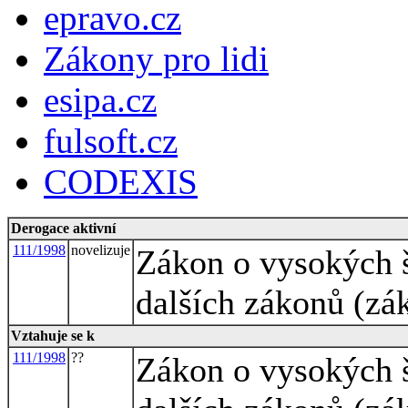
epravo.cz
Zákony pro lidi
esipa.cz
fulsoft.cz
CODEXIS
Derogace aktivní
111/1998
novelizuje
Zákon o vysokých š
dalších zákonů (zá
Vztahuje se k
111/1998
??
Zákon o vysokých š