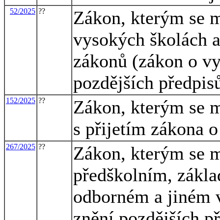
52/2025
??
Zákon, kterým se m
vysokých školách a
zákonů (zákon o vy
pozdějších předpisů
152/2025
??
Zákon, kterým se m
s přijetím zákona o
267/2025
??
Zákon, kterým se m
předškolním, zákla
odborném a jiném v
znění pozdějších př