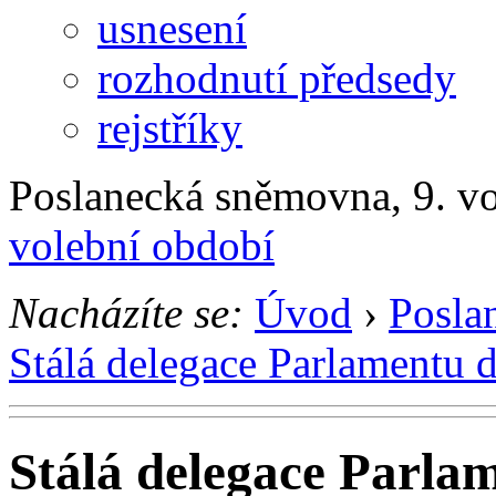
usnesení
rozhodnutí předsedy
rejstříky
Poslanecká sněmovna, 9. v
volební období
Nacházíte se:
Úvod
›
Posla
Stálá delegace Parlamentu 
Stálá delegace Parla