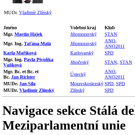
MUDr.
Vladimír Zlínský
Jméno
Volební kraj
Klub
Mgr.
Martin Hájek
Jihomoravský
STAN
ANO
,
Mgr. Ing.
Taťána Malá
Jihomoravský
ANO2011
Karla Maříková
Karlovarský
SPD
Mgr. Ing.
Pavla Pivoňka
Jihočeský
STAN
,
STAN
Vaňková
Mgr. Bc. et Bc. et
ANO
,
Ústecký
Bc.
Jan Richter
ANO2011
MUDr.
Jan Síla
Moravskoslezský
SPD
,
SPD
MUDr.
Vladimír Zlínský
Zlínský
SPD
Navigace sekce
Stálá de
Meziparlamentní unie