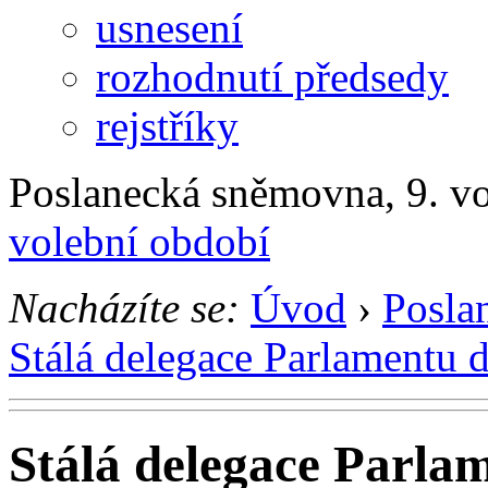
usnesení
rozhodnutí předsedy
rejstříky
Poslanecká sněmovna, 9. v
volební období
Nacházíte se:
Úvod
›
Posla
Stálá delegace Parlamentu 
Stálá delegace Parla