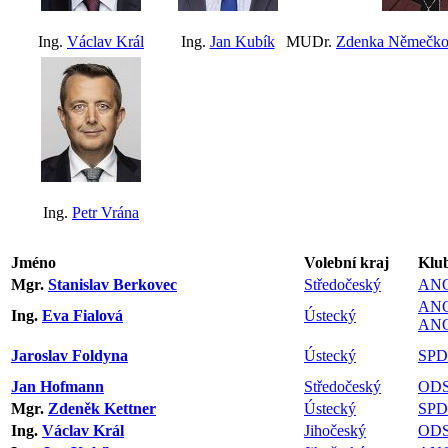
Ing.
Václav Král
Ing.
Jan Kubík
MUDr.
Zdenka Němečko
Ing.
Petr Vrána
Jméno
Volební kraj
Klu
Mgr.
Stanislav Berkovec
Středočeský
AN
AN
Ing.
Eva Fialová
Ústecký
ANO
Jaroslav Foldyna
Ústecký
SPD
Jan Hofmann
Středočeský
OD
Mgr.
Zdeněk Kettner
Ústecký
SPD
Ing.
Václav Král
Jihočeský
OD