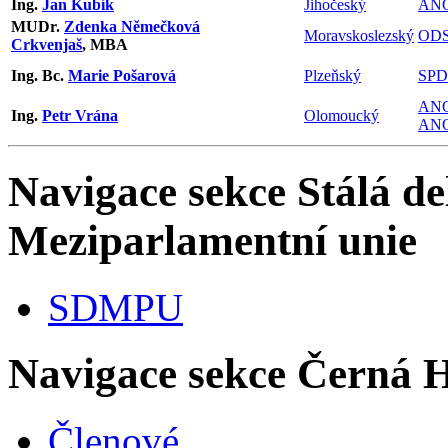
Ing.
Jan Kubík
Jihočeský
AN
MUDr.
Zdenka Němečková
Moravskoslezský
OD
Crkvenjaš
, MBA
Ing. Bc.
Marie Pošarová
Plzeňský
SPD
AN
Ing.
Petr Vrána
Olomoucký
ANO
Navigace sekce
Stálá de
Meziparlamentní unie
SDMPU
Navigace sekce
Černá 
Členové