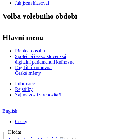
Jak jsem hlasoval
Volba volebního období
Hlavní menu
Přehled obsahu
Společná česko-slovenská
digitální parlamentní knihovna
Digitální knihovna
České sněmy
Informace
Rejstříky
Zajímavosti v repozitáři
English
Česky
Hledat