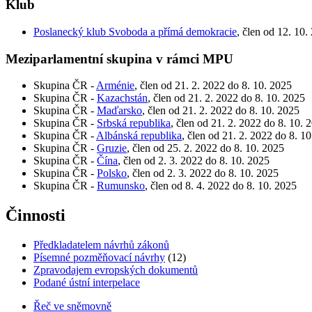
Klub
Poslanecký klub Svoboda a přímá demokracie
, člen od 12. 10.
Meziparlamentní skupina v rámci MPU
Skupina ČR -
Arménie
, člen od 21. 2. 2022 do 8. 10. 2025
Skupina ČR -
Kazachstán
, člen od 21. 2. 2022 do 8. 10. 2025
Skupina ČR -
Maďarsko
, člen od 21. 2. 2022 do 8. 10. 2025
Skupina ČR -
Srbská republika
, člen od 21. 2. 2022 do 8. 10. 
Skupina ČR -
Albánská republika
, člen od 21. 2. 2022 do 8. 1
Skupina ČR -
Gruzie
, člen od 25. 2. 2022 do 8. 10. 2025
Skupina ČR -
Čína
, člen od 2. 3. 2022 do 8. 10. 2025
Skupina ČR -
Polsko
, člen od 2. 3. 2022 do 8. 10. 2025
Skupina ČR -
Rumunsko
, člen od 8. 4. 2022 do 8. 10. 2025
Činnosti
Předkladatelem návrhů zákonů
Písemné pozměňovací návrhy
(12)
Zpravodajem evropských dokumentů
Podané ústní interpelace
Řeč ve sněmovně