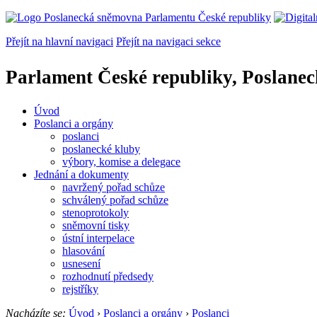
Přejít na hlavní navigaci
Přejít na navigaci sekce
Parlament České republiky, Poslane
Úvod
Poslanci a orgány
poslanci
poslanecké kluby
výbory, komise a delegace
Jednání a dokumenty
navržený pořad schůze
schválený pořad schůze
stenoprotokoly
sněmovní tisky
ústní interpelace
hlasování
usnesení
rozhodnutí předsedy
rejstříky
Nacházíte se:
Úvod
›
Poslanci a orgány
›
Poslanci