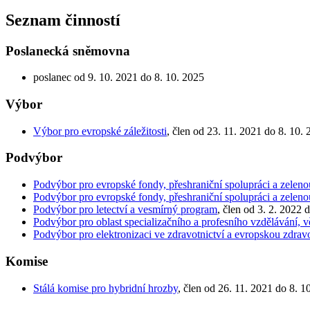
Seznam činností
Poslanecká sněmovna
poslanec od 9. 10. 2021 do 8. 10. 2025
Výbor
Výbor pro evropské záležitosti
, člen od 23. 11. 2021 do 8. 10.
Podvýbor
Podvýbor pro evropské fondy, přeshraniční spolupráci a zeleno
Podvýbor pro evropské fondy, přeshraniční spolupráci a zeleno
Podvýbor pro letectví a vesmírný program
, člen od 3. 2. 2022 
Podvýbor pro oblast specializačního a profesního vzdělávání,
Podvýbor pro elektronizaci ve zdravotnictví a evropskou zdravot
Komise
Stálá komise pro hybridní hrozby
, člen od 26. 11. 2021 do 8. 1