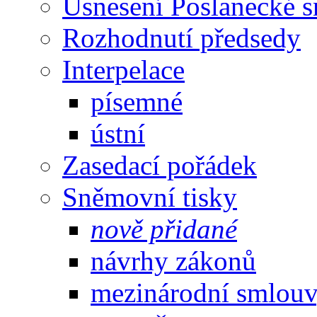
Usnesení Poslanecké 
Rozhodnutí předsedy
Interpelace
písemné
ústní
Zasedací pořádek
Sněmovní tisky
nově přidané
návrhy zákonů
mezinárodní smlou