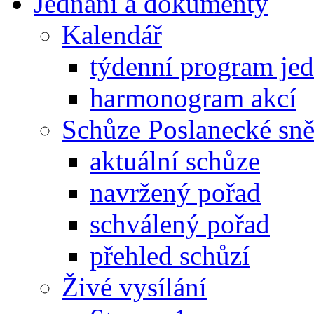
Jednání a dokumenty
Kalendář
týdenní program je
harmonogram akcí
Schůze Poslanecké s
aktuální schůze
navržený pořad
schválený pořad
přehled schůzí
Živé vysílání