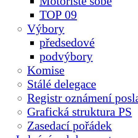
Motoristé sobě
TOP 09
Výbory
předsedové
podvýbory
Komise
Stálé delegace
Registr oznámení posl
Grafická struktura PS
Zasedací pořádek