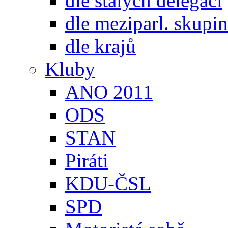
dle stálých delegací
dle meziparl. skupin
dle krajů
Kluby
ANO 2011
ODS
STAN
Piráti
KDU-ČSL
SPD