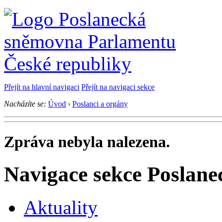
Přejít na hlavní navigaci
Přejít na navigaci sekce
Nacházíte se:
Úvod
›
Poslanci a orgány
Zpráva nebyla nalezena.
Navigace sekce
Poslane
Aktuality